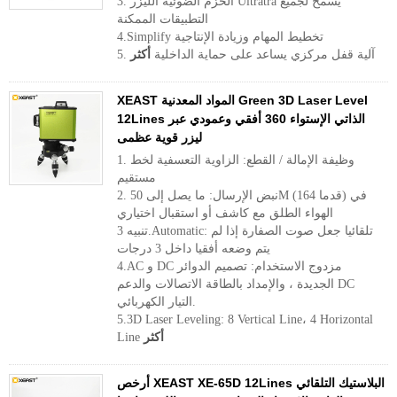
3. الحزم الضوئية الليزر Ultratra يسمح لجميع
التطبيقات الممكنة
4.Simplify تخطيط المهام وزيادة الإنتاجية
5. آلية قفل مركزي يساعد على حماية الداخلية
أكثر
XEAST المواد المعدنية Green 3D Laser Level
12Lines الذاتي الإستواء 360 أفقي وعمودي عبر
ليزر قوية عظمى
1. وظيفة الإمالة / القطع: الزاوية التعسفية لخط
مستقيم
2. نبض الإرسال: ما يصل إلى 50M (164 قدما) في
الهواء الطلق مع كاشف أو استقبال اختياري
تنبيه 3.Automatic: تلقائيا جعل صوت الصفارة إذا لم
يتم وضعه أفقيا داخل 3 درجات
4.AC و DC مزدوج الاستخدام: تصميم الدوائر
الجديدة ، والإمداد بالطاقة الاتصالات والدعم DC
التيار الكهربائي.
5.3D Laser Leveling: 8 Vertical Line، 4 Horizontal
أكثر
Line
أرخص XEAST XE-65D 12Lines البلاستيك التلقائي