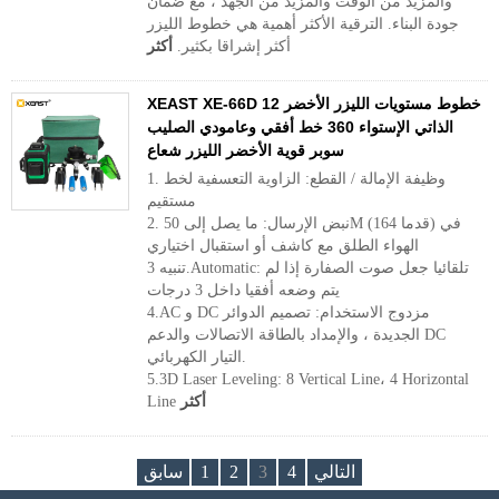
والمزيد من الوقت والمزيد من الجهد ، مع ضمان
جودة البناء. الترقية الأكثر أهمية هي خطوط الليزر
أكثر إشراقا بكثير.
أكثر
XEAST XE-66D 12 خطوط مستويات الليزر الأخضر
الذاتي الإستواء 360 خط أفقي وعامودي الصليب
سوبر قوية الأخضر الليزر شعاع
1. وظيفة الإمالة / القطع: الزاوية التعسفية لخط
مستقيم
2. نبض الإرسال: ما يصل إلى 50M (164 قدما) في
الهواء الطلق مع كاشف أو استقبال اختياري
تنبيه 3.Automatic: تلقائيا جعل صوت الصفارة إذا لم
يتم وضعه أفقيا داخل 3 درجات
4.AC و DC مزدوج الاستخدام: تصميم الدوائر
الجديدة ، والإمداد بالطاقة الاتصالات والدعم DC
التيار الكهربائي.
5.3D Laser Leveling: 8 Vertical Line، 4 Horizontal
أكثر
Line
التالي
4
3
2
1
سابق