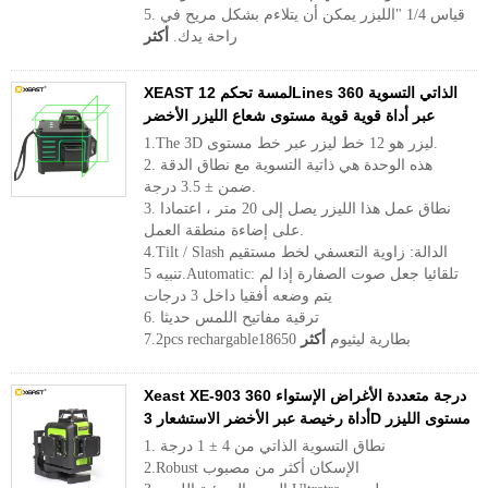
5. قياس 1/4 "الليزر يمكن أن يتلاءم بشكل مريح في
راحة يدك.
أكثر
XEAST لمسة تحكم 12Lines الذاتي التسوية 360
عبر أداة قوية قوية مستوى شعاع الليزر الأخضر
1.The 3D ليزر هو 12 خط ليزر عبر خط مستوى.
2. هذه الوحدة هي ذاتية التسوية مع نطاق الدقة
ضمن ± 3.5 درجة.
3. نطاق عمل هذا الليزر يصل إلى 20 متر ، اعتمادا
على إضاءة منطقة العمل.
4.Tilt / Slash الدالة: زاوية التعسفي لخط مستقيم
تنبيه 5.Automatic: تلقائيا جعل صوت الصفارة إذا لم
يتم وضعه أفقيا داخل 3 درجات
6. ترقية مفاتيح اللمس حديثا
7.2pcs rechargable18650 بطارية ليثيوم
أكثر
Xeast XE-903 360 درجة متعددة الأغراض الإستواء
أداة رخيصة عبر الأخضر الاستشعار 3D مستوى الليزر
1. نطاق التسوية الذاتي من 4 ± 1 درجة
2.Robust الإسكان أكثر من مصبوب