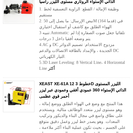
الذاتي الإستواء الروتاري مستوى الليزر راسيا
1. وظيفة الإمالة / القطع: الزاوية التعسفية لخط
مستقيم
2. نبض الإرسال: ما يصل إلى 50M (164 قدما) في
الهواء الطلق مع كاشف أو استقبال اختياري
تنبيه 3.Automatic: تلقائيا جعل صوت الصفارة إذا لم
يتم وضعه أفقيا داخل 3 درجات
4.AC و DC مزدوج الاستخدام: تصميم الدوائر
الجديدة ، والإمداد بالطاقة الاتصالات والدعم DC
التيار الكهربائي.
5.3D Laser Leveling: 8 Vertical Line، 4 Horizontal
أكثر
Line
XEAST XE-61A 12 خطوط 3D الليزر المستوى
الذاتي الإستواء 360 عمودي أفقي وعمودي عبر ليزر
أحمر قوي عظمى
هذا المنتج مع وضع في الهواء الطلق ووضع إمالة ،
وهو مستوى ليزر متعدد الوظائف مثالية. ويستخدم
على نطاق واسع في مجال البناء والديكور وتركيب
المعدات. وهو يصدر خط ليزر وعمل دقيق متوقع
على الجسم ، بحيث تكون عملية البناء أكثر ملاءمة ،