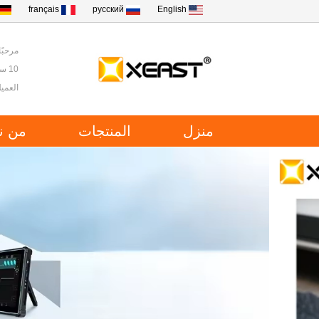
français
русский
English
مرحبًا ب
10 سنوات من الخبرة في أدوات الاختبار والقياس في الصين.
العميل
منزل
المنتجات
من ن