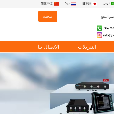
عربى
简体中文
日本語
ไทย
86-75
info@
التنزيلات
الاتصال بنا