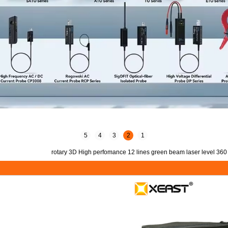
5
4
3
2
1
360 rotary 3D High perfomance 12 lines green beam laser level