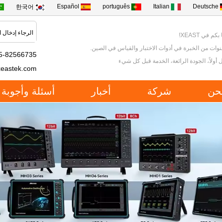
Español
português
Italian
Deutsche
한국어
كم في XEAST!
5-82566735
 أولاً، الجودة الرائعة، الخدمة قبل كل شيء
xeastek.com
حن
شركة
أخبار
أسئلة وأجوبة