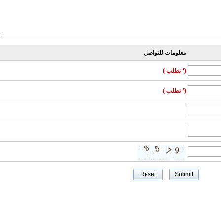
معلومات للتواصل
(* تطلب )
(* تطلب )