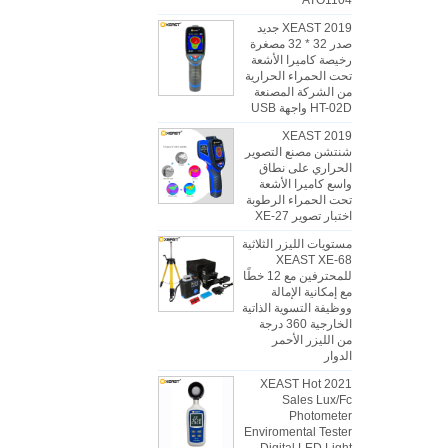
ATO1104
2019 XEAST جديد
صدر 32 * 32 مصغرة
رخيصة كاميرا الأشعة
تحت الحمراء الحرارية
من الشركة المصنعة
HT-02D واجهة USB
2019 XEAST
شنتشن مصنع التصوير
الحراري على نطاق
واسع كاميرا الأشعة
تحت الحمراء الرطوبة
اختبار تصوير XE-27
مستويات الليزر الثلاثية
XEAST XE-68
للمحترفين مع 12 خطًا
مع إمكانية الإمالة
ووظيفة التسوية الذاتية
الخارجية 360 درجة
من الليزر الأحمر
الدوار
2021 XEAST Hot
Sales Lux/Fc
Photometer
Enviromental Tester