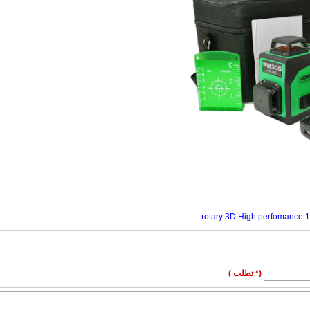
(* تطلب )