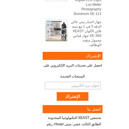
Digital LED Light
Lux Meter
Photography
Illuminom XE-113
جهاز اختبار بيئي عالي
الدقة 5 في 1 مع منبه
ثلاثي الألوان XEAST
XE-368 جهاز قياس
محمول متعدد
الوظائف
الإشتراك
احصل على تحديثات البريد الإلكتروني على
المنتجات الجديدة
اتصل بنا
شنتشن XEAST التكنولوجيا المحدودة
الطابق الثالث عشر، مبنى Huayi، رقم