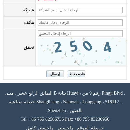
شركة
هاتف
تحقق
الطابق الرابع عشر ، مبنى B بناية Huayi ، رقم 9 من Pingji Blvd ،
حديقة صناعية Shangli lang ، Nanwan ، Longgang ، 518112 ،
Shenzhen ، الصين.
Tel: +86 755 82566735 Fax: +86 755 83230956
خريطة الموقع
ماجستير
ماجستير كامل