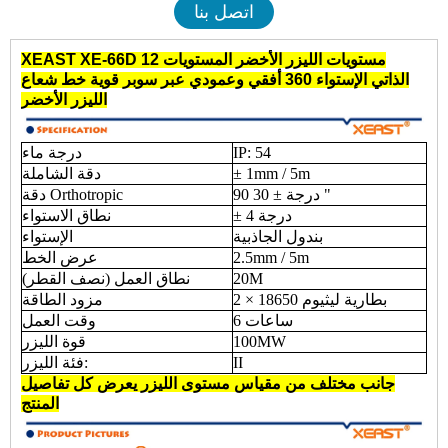
اتصل بنا
12 مستويات الليزر الأخضر المستويات
XEAST XE-66D
الذاتي الإستواء 360 أفقي وعمودي عبر سوبر قوية
خط شعاع
الليزر الأخضر
IP: 54
درجة ماء
± 1mm ​​/ 5m
دقة الشاملة
90 درجة ± 30 "
دقة Orthotropic
± 4 درجة
نطاق الاستواء
بندول الجاذبية
الإستواء
2.5mm / 5m
عرض الخط
20M
نطاق العمل (نصف القطر)
2 × 18650 بطارية ليثيوم
مزود الطاقة
6 ساعات
وقت العمل
100MW
قوة الليزر
II
فئة الليزر:
جانب مختلف من
مقياس مستوى الليزر
يعرض كل تفاصيل
المنتج