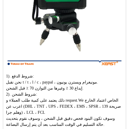
1). شروط الدفع:
نحن نقبل t / t ، l / c ، paypal ، مونيغرام ويسترن يونيون.
إيداع 30 ٪ وغيرها من التوازن 70 ٪ قبل الشحن.
2). شروط الشحن:
ذلك يعتمد على كمية طلب العملاء و request.We الخاص اعتماد الخارج
اعرب عن (DHL ، TNT ، UPS ، FEDEX ، EMS ، SPSR ، 139 صريحة
وهلم جرا) ، LCL ، FCL
وسوف تكون البنود فحص دقيق قبل الشحن ، وسوف نقوم بتحديث
حالة التسليم في الوقت المناسب بعد أن يتم إرسال البضاعة.