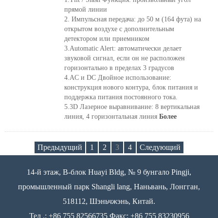
прямой линии
2. Импульсная передача: до 50 м (164 фута) на
открытом воздухе с дополнительным
детектором или приемником
3.Automatic Alert: автоматически делает
звуковой сигнал, если он не расположен
горизонтально в пределах 3 градусов
4.AC и DC Двойное использование:
конструкция нового контура, блок питания и
поддержка питания постоянного тока.
5.3D Лазерное выравнивание: 8 вертикальная
линия, 4 горизонтальная линия
Более
Предыдущий
1
2
3
4
Следующий
14-й этаж, B-блок Huayi Bldg, № 9 бунгало Pingji,
промышленный парк Shangli lang, Наньвань, Лонгган,
518112, Шэньчжэнь, Китай.
Тел .: +86 755 82566735 Факс: +86 755 83230956