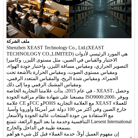
ملف الشركة
Shenzhen XEAST Technology Co., Ltd.(XEAST
TECHNOLOGY CO.,LIMITED) هي المورد الرئيسي لأدوات
الاختبار والقياس في الصين، مثل مستوى الليزر، وكاميرا
التصوير الحراري، ومقياس مسافة الليزر، واختبار جودة الهواء،
ومقياس مستوى الصوت، ومقياس الحرارة بالأشعة تحت
الحمراء، ومقياس شدة الريح، والمقياس المتعدد الرقمي،
ومقياس المشبك الرقمي وما إلى ذلك.
في عام 2015، بدأت علامتنا التجارية الخاصة - XEAST، وحصل
مصنعنا على شهادة نظام مراقبة الجودة ISO9000:2000، ويوفر
علامة CE وFCC وPOHS مع العلامة التجارية XEAST للعملاء
خارج الصين وفي أكثر من 100 دولة عبر أمريكا وأوروبا وآسيا.
مع الاستفادة من جودة المنتجات عالية الجودة والأسعار
التنافسية وخدمة ما بعد البيع الرائعة، تتمتع Laesent International
بسمعة طيبة في الداخل والخارج.
إن مفهوم العميل أولاً، خدمة العملاء قبل كل شيء هو أهم