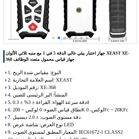
جهاز اختبار بيئي عالي الدقة 5 في 1 مع منبه ثلاثي الألوان XEAST XE-
368 جهاز قياس محمول متعدد الوظائف
1. النوع: مقياس شدة الريح
2. اسم العلامة التجارية: XEAST
3. رقم الموديل: XE-368
4. المنشأ: البر الرئيسى للصين
5. دقة سرعة الهواء: القراءة ± 3% ± 0.3d
6. نطاق قياس الضوء: 0 لوكس ~ 200K لوكس، 0Fc ~ 20KFc
7. دقة مستوى الصوت: ± 2.0 ديسيبل
8. نوع العرض: شاشة عرض LED
9. المعيار المطبق لمستوى الصوت: IEC61672-1 CLASS2