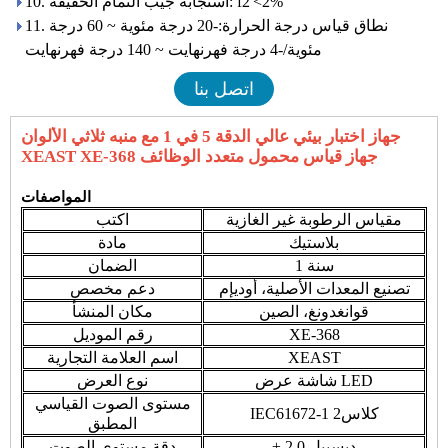
10. استجابة جيب التمام الخفيفة: f2'<2%
11. نطاق قياس درجة الحرارة:-20 درجة مئوية ~ 60 درجة
مئوية/-4 درجة فهرنهايت ~ 140 درجة فهرنهايت
اتصل بنا
جهاز اختبار بيئي عالي الدقة 5 في 1 مع منبه ثلاثي الألوان
XEAST XE-368 جهاز قياس محمول متعدد الوظائف
المواصفات
مقياس الرطوبة غير الغازية
اكتب
بلاستيك
مادة
1 سنة
الضمان
تصنيع المعدات الأصلية، أوديإم
دعم مخصص
قوانغدونغ، الصين
مكان المنشأ
XE-368
رقم الموديل
XEAST
اسم العلامة التجارية
شاشة عرض LED
نوع العرض
مستوى الصوت القياسي
IEC61672-1 كلاس2
المطبق
± 2.0 ديسيبل
دقة مستوى الصوت