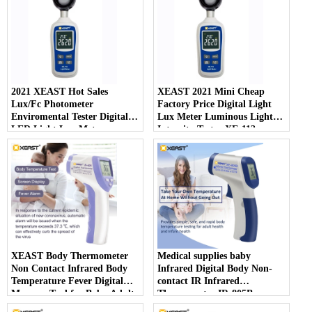
2021 XEAST Hot Sales
XEAST 2021 Mini Cheap
Lux/Fc Photometer
Factory Price Digital Light
Enviromental Tester Digital
Lux Meter Luminous Light
LED Light Lux Meter
Intensity Tester XE-113
Photography Illuminom XE-
113
XEAST Body Thermometer
Medical supplies baby
Non Contact Infrared Body
Infrared Digital Body Non-
Temperature Fever Digital
contact IR Infrared
Measure Tool for Baby Adult
Thermometer IR-805B
IR-805