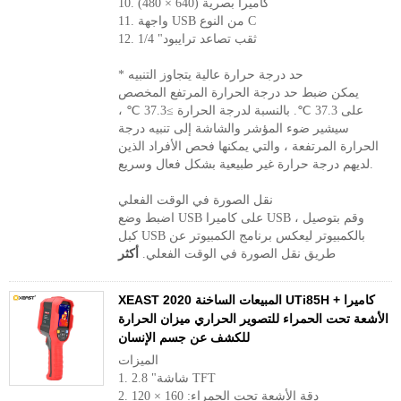
10. كاميرا بصرية (640 × 480)
11. واجهة USB من النوع C
12. 1/4 "ثقب تصاعد ترايبود
* حد درجة حرارة عالية يتجاوز التنبيه
يمكن ضبط حد درجة الحرارة المرتفع المخصص
على 37.3 ℃. بالنسبة لدرجة الحرارة ≥37.3 ℃ ،
سيشير ضوء المؤشر والشاشة إلى تنبيه درجة
الحرارة المرتفعة ، والتي يمكنها فحص الأفراد الذين
لديهم درجة حرارة غير طبيعية بشكل فعال وسريع.
نقل الصورة في الوقت الفعلي
اضبط وضع USB على كاميرا USB ، وقم بتوصيل
كبل USB بالكمبيوتر ليعكس برنامج الكمبيوتر عن
طريق نقل الصورة في الوقت الفعلي.
أكثر
XEAST 2020 المبيعات الساخنة UTi85H + كاميرا
الأشعة تحت الحمراء للتصوير الحراري ميزان الحرارة
للكشف عن جسم الإنسان
الميزات
1. 2.8 "شاشة TFT
2. دقة الأشعة تحت الحمراء: 160 × 120