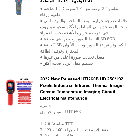
المصنعة HT-02D واجهة USB
● شاشة LCD ملونة TFT مقاس 2.4 بوصة مع
خلفية زرقاء
● علامات درجة حرارة البقعة الساخنة والباردة التي
توجه المستخدم إلى المناطق الأكثر سخونة وبرودة
في خريطة حرارة الأشعة تحت الحمراء
● التقاط الصور وحفظها في بطاقة SD 8GB
● حافة USB للكمبيوتر قراءة الصور لوحات الألوان
المختارة وتوفير الطاقة
● معدل تحديث صورة أعلى من غيرها
● تصميم قفل الزناد صعبة
أكثر
2022 New Released UTi260B HD 256*192
Pixels Industrial Infrared Thermal Imager
Camera Temperature Imaging Circuit
Electrical Maintenance
خاصية
تصوير حراري UTi165K
1. 2.8 "شاشة TFT
2. دقة الأشعة تحت الحمراء: 160 × 120