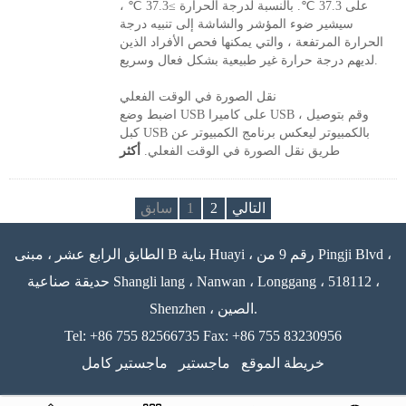
على 37.3 ℃. بالنسبة لدرجة الحرارة ≥37.3 ℃ ،
سيشير ضوء المؤشر والشاشة إلى تنبيه درجة
الحرارة المرتفعة ، والتي يمكنها فحص الأفراد الذين
لديهم درجة حرارة غير طبيعية بشكل فعال وسريع.
نقل الصورة في الوقت الفعلي
اضبط وضع USB على كاميرا USB ، وقم بتوصيل
كبل USB بالكمبيوتر ليعكس برنامج الكمبيوتر عن
طريق نقل الصورة في الوقت الفعلي.
أكثر
التالي
2
1
سابق
الطابق الرابع عشر ، مبنى B بناية Huayi ، رقم 9 من Pingji Blvd ،
حديقة صناعية Shangli lang ، Nanwan ، Longgang ، 518112 ،
Shenzhen ، الصين.
Tel: +86 755 82566735 Fax: +86 755 83230956
خريطة الموقع
ماجستير
ماجستير كامل