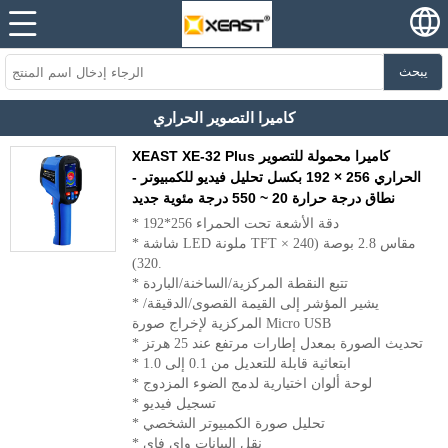
يبحث
كاميرا التصوير الحراري
XEAST XE-32 Plus كاميرا محمولة للتصوير
الحراري 256 × 192 بكسل تحليل فيديو للكمبيوتر -
نطاق درجة حرارة 20 ~ 550 درجة مئوية جديد
* دقة الأشعة تحت الحمراء 256*192
* شاشة LED ملونة TFT مقاس 2.8 بوصة (240 ×
320).
* تتبع النقطة المركزية/الساخنة/الباردة
* يشير المؤشر إلى القيمة القصوى/الدقيقة/
المركزية لإخراج صورة Micro USB
* تحديث الصورة بمعدل إطارات مرتفع عند 25 هرتز
* ابتعاثية قابلة للتعديل من 0.1 إلى 1.0
* لوحة ألوان اختيارية لدمج الضوء المزدوج
* تسجيل فيديو
* تحليل صورة الكمبيوتر الشخصي
* نقل البيانات واي فاي