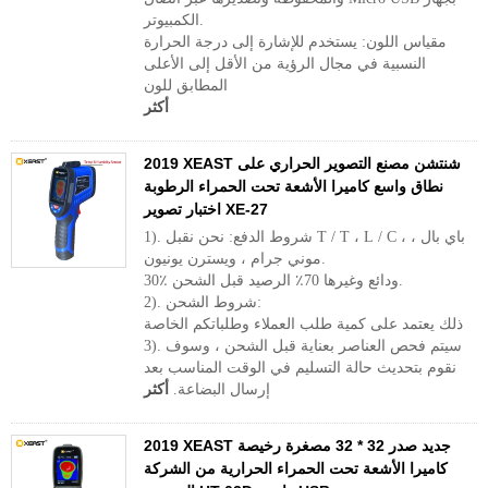
الكمبيوتر.
مقياس اللون: يستخدم للإشارة إلى درجة الحرارة
النسبية في مجال الرؤية من الأقل إلى الأعلى
المطابق للون
أكثر
2019 XEAST شنتشن مصنع التصوير الحراري على
نطاق واسع كاميرا الأشعة تحت الحمراء الرطوبة
اختبار تصوير XE-27
1). شروط الدفع: نحن نقبل T / T ، L / C ، باي بال ،
موني جرام ، ويسترن يونيون.
30٪ ودائع وغيرها 70٪ الرصيد قبل الشحن.
2). شروط الشحن:
ذلك يعتمد على كمية طلب العملاء وطلباتكم الخاصة
3). سيتم فحص العناصر بعناية قبل الشحن ، وسوف
نقوم بتحديث حالة التسليم في الوقت المناسب بعد
إرسال البضاعة.
أكثر
2019 XEAST جديد صدر 32 * 32 مصغرة رخيصة
كاميرا الأشعة تحت الحمراء الحرارية من الشركة