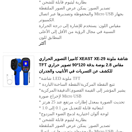
* بطارية ليثيوم قابلة للشحن
تصدير الصور: يمكن عرض الصور الملتقطة
والمحفوظة وتصديرها عبر اتصال Micro USB بجهاز
الكمبيوتر.
مقياس اللون: يستخدم للإشارة إلى درجة الحرارة
النسبية في مجال الرؤية من الأقل إلى الأعلى
المطابق للون
أكثر
كاميرا التصوير الحراري XEAST XE-29 شاشة ملونة
TFT مقاس 2.8 بوصة بدقة 120*90 تصوير حراري
للكشف عن التسربات في الأنابيب والجدران
*شاشة LED ملونة TFT
* تتبع النقطة المركزية/النقطة الساخنة/الباردة
*يشير المؤشر إلى القيمة القصوى/الدقيقة/المركزية
لإخراج صورة Micro USB
* تحديث الصورة بمعدل إطارات مرتفع عند 25 هرتز
* ابتعاثية قابلة للتعديل من 0.1 إلى 1.0
*لوحة ألوان اختيارية لدمج الضوء المزدوج
* بطارية ليثيوم قابلة للشحن
تصدير الصور: يمكن عرض الصور الملتقطة
والمحفوظة وتصديرها عبر اتصال Micro USB بجهاز