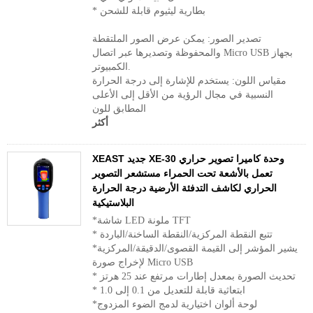
* بطارية ليثيوم قابلة للشحن
تصدير الصور: يمكن عرض الصور الملتقطة
والمحفوظة وتصديرها عبر اتصال Micro USB بجهاز
الكمبيوتر.
مقياس اللون: يستخدم للإشارة إلى درجة الحرارة
النسبية في مجال الرؤية من الأقل إلى الأعلى
المطابق للون
أكثر
XEAST جديد XE-30 وحدة كاميرا تصوير حراري
تعمل بالأشعة تحت الحمراء مستشعر التصوير
الحراري لكاشف التدفئة الأرضية درجة الحرارة
البلاستيكية
*شاشة LED ملونة TFT
* تتبع النقطة المركزية/النقطة الساخنة/الباردة
*يشير المؤشر إلى القيمة القصوى/الدقيقة/المركزية
لإخراج صورة Micro USB
* تحديث الصورة بمعدل إطارات مرتفع عند 25 هرتز
* ابتعاثية قابلة للتعديل من 0.1 إلى 1.0
*لوحة ألوان اختيارية لدمج الضوء المزدوج