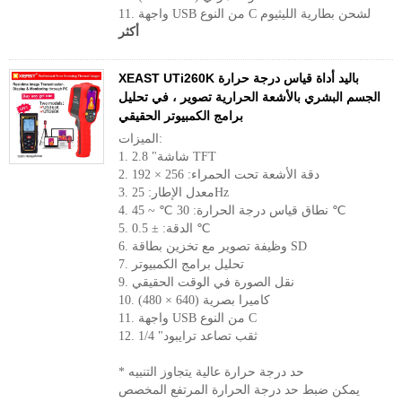
11. واجهة USB من النوع C لشحن بطارية الليثيوم
أكثر
XEAST UTi260K باليد أداة قياس درجة حرارة
الجسم البشري بالأشعة الحرارية تصوير ، في تحليل
برامج الكمبيوتر الحقيقي
الميزات:
1. 2.8 "شاشة TFT
2. دقة الأشعة تحت الحمراء: 256 × 192
3. معدل الإطار: 25Hz
4. نطاق قياس درجة الحرارة: 30 ℃ ~ 45 ℃
5. الدقة: ± 0.5 ℃
6. وظيفة تصوير مع تخزين بطاقة SD
7. تحليل برامج الكمبيوتر
9. نقل الصورة في الوقت الحقيقي
10. كاميرا بصرية (640 × 480)
11. واجهة USB من النوع C
12. 1/4 "ثقب تصاعد ترايبود
* حد درجة حرارة عالية يتجاوز التنبيه
يمكن ضبط حد درجة الحرارة المرتفع المخصص