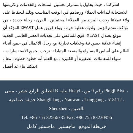
لشركتنا ، حيث يحاول باستمرار تحسين المنتجات والخدمات وتكريسها
للاستجابة لنداءات العملاء ورضاهم في الوقت المناسب وذلك للحفاظ على
ولاء عملائنا وجذب المزيد من العملاء المحتملين ، القرن ، رحلة جديدة ، من
المؤكد أن XEAST تواكب تقدم الزمن ولديك عقلية حرة ، وبناء فريق عمل
قوي للتنافس على تحديات العصر العالمي الجديد. XEAST تتوقع بصدق
إنشاء علاقة حسن نية وعلاقات تجارية مع رجال الأعمال في جميع أنحاء
العالم على أساس المساواة والمنفعة المتبادلة. نرحب بجميع الاستفسارات ،
سواء للمعاملات الصغيرة أو الكبيرة ، مع العلم أنه خطوة خطوة ، معا ،
يمكننا بناء غد أفضل!
الطابق الرابع عشر ، مبنى B بناية Huayi ، رقم 9 من Pingji Blvd ،
حديقة صناعية Shangli lang ، Nanwan ، Longgang ، 518112 ،
Shenzhen ، الصين.
Tel: +86 755 82566735 Fax: +86 755 83230956
خريطة الموقع
ماجستير
ماجستير كامل