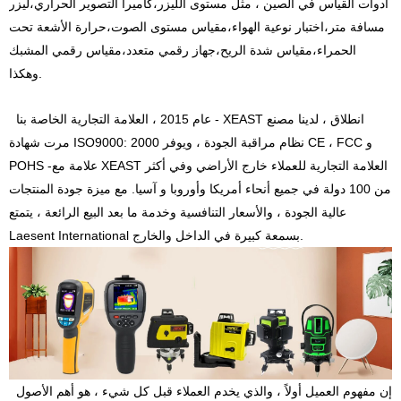
أدوات القياس في الصين ، مثل
مستوى الليزر
،
كاميرا التصوير الحراري
،
ليزر
مسافة متر
،
اختبار نوعية الهواء
،
مقياس مستوى الصوت
،
حرارة الأشعة تحت
الحمراء
،
مقياس شدة الريح
،
جهاز رقمي متعدد
،
مقياس رقمي المشبك
وهكذا.
عام 2015 ، العلامة التجارية الخاصة بنا - XEAST انطلاق ، لدينا مصنع
مرت شهادة ISO9000: 2000 نظام مراقبة الجودة ، ويوفر CE ، FCC و
POHS -علامة مع XEAST العلامة التجارية للعملاء خارج الأراضي وفي أكثر
من 100 دولة في جميع أنحاء أمريكا وأوروبا و آسيا. مع ميزة جودة المنتجات
عالية الجودة ، والأسعار التنافسية وخدمة ما بعد البيع الرائعة ، يتمتع
Laesent International بسمعة كبيرة في الداخل والخارج.
إن مفهوم العميل أولاً ، والذي يخدم العملاء قبل كل شيء ، هو أهم الأصول