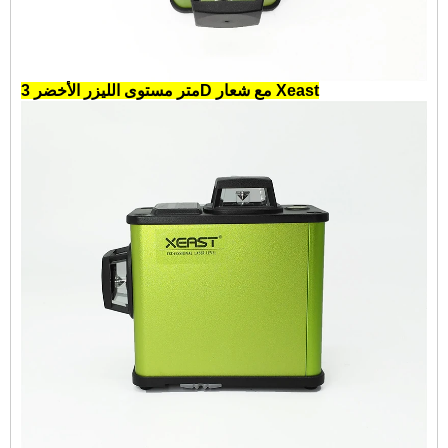
متر مستوى الليزر الأخضر 3D مع شعار Xeast