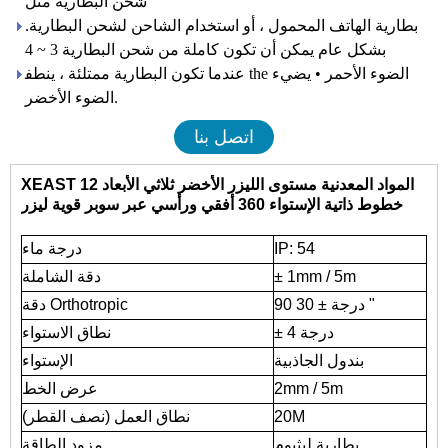
شحن البطارية مثل
بطارية الهاتف المحمول ، أو استخدام الشاحن لشحن البطارية.
بشكل عام يمكن أن تكون كاملة من شحن البطارية 3 ~ 4
ﻋﻨﺪﻣﺎ ﺗﻜﻮن اﻟﺒﻄﺎرﻳﺔ ﻣﻤﺘﻠﺌﺔ ، ﻳﻨﻄﻔ the اﻟﻀﻮء اﻷﺣﻤﺮ • ﻳﻀﻲء
اﻟﻀﻮء اﻷﺧﻀﺮ.
اتصل بنا
XEAST المواد المعدنية
مستوى الليزر الأخضر ثلاثي الأبعاد
12
خطوط ذاتية الإستواء
360 أفقي ورأسي
عبر سوبر قوية ليزر
IP: 54
درجة ماء
± 1mm ​​/ 5m
دقة الشاملة
90 درجة ± 30 "
دقة Orthotropic
± 4 درجة
نطاق الاستواء
بندول الجاذبية
الإستواء
2mm / 5m
عرض الخط
20M
نطاق العمل (نصف القطر)
بطارية ليثيوم
مزود الطاقة