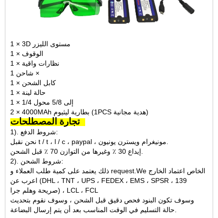
1 × 3D مستوى الليزر
1 × الوقوف
1 × نظارات واقية
شاحن 1 ×
1 × كابل الشحن
1 × حالة لينة
1 × 1/4 إلى 5/8 محول
2 × 4000MAh بطارية ليثيوم (1PCS هدية مجانية)
تجارة المصطلحات:
1). شروط الدفع:
نحن نقبل t / t ، l / c ، paypal ، مونيغرام ويسترن يونيون.
إيداع 30 ٪ وغيرها من التوازن 70 ٪ قبل الشحن.
2). شروط الشحن:
ذلك يعتمد على كمية طلب العملاء و request.We الخاص اعتماد الخارج
اعرب عن (DHL ، TNT ، UPS ، FEDEX ، EMS ، SPSR ، 139
صريحة وهلم جرا) ، LCL ، FCL
وسوف تكون البنود فحص دقيق قبل الشحن ، وسوف نقوم بتحديث
حالة التسليم في الوقت المناسب بعد أن يتم إرسال البضاعة.