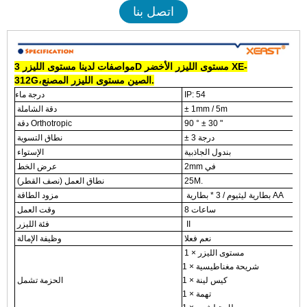
اتصل بنا
XE-
مستوى الليزر الأخضر
3D
مواصفات لدينا
مستوى الليزر
.
الصين مستوى الليزر المصنع
،
312G
IP: 54
درجة ماء
± 1mm ​​/ 5m
دقة الشاملة
90 ° ± 30 "
دقة Orthotropic
± 3 درجة
نطاق التسوية
بندول الجاذبية
الإستواء
2mm في
عرض الخط
25M.
نطاق العمل (نصف القطر)
بطارية ليثيوم / 3 * بطارية AA
مزود الطاقة
8 ساعات
وقت العمل
II
فئة الليزر
نعم فعلا
وظيفة الإمالة
1 × مستوى الليزر
1 × شريحة مغناطيسية
1 × كيس لينة
الحزمة تشمل
1 × تهمة