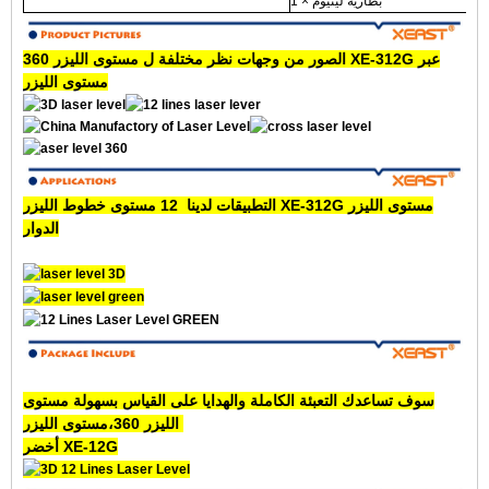
1 × بطارية ليثيوم
عبر
مستوى الليزر 360 XE-312G
الصور من وجهات نظر مختلفة ل
مستوى الليزر
XE-312G مستوى الليزر
التطبيقات لدينا
12
مستوى خطوط الليزر
الدوار
سوف تساعدك التعبئة الكاملة والهدايا على القياس بسهولة
مستوى
مستوى الليزر
الليزر 360
،
XE-12G
أخضر