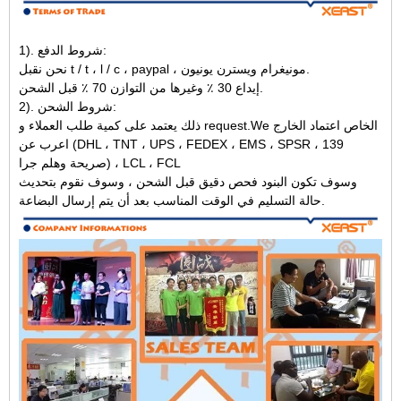
1). شروط الدفع:
نحن نقبل t / t ، l / c ، paypal ، مونيغرام ويسترن يونيون.
إيداع 30 ٪ وغيرها من التوازن 70 ٪ قبل الشحن.
2). شروط الشحن:
ذلك يعتمد على كمية طلب العملاء و request.We الخاص اعتماد الخارج
اعرب عن (DHL ، TNT ، UPS ، FEDEX ، EMS ، SPSR ، 139
صريحة وهلم جرا) ، LCL ، FCL
وسوف تكون البنود فحص دقيق قبل الشحن ، وسوف نقوم بتحديث
حالة التسليم في الوقت المناسب بعد أن يتم إرسال البضاعة.