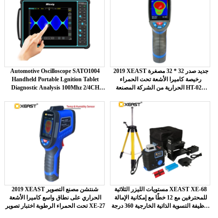
2019 XEAST جديد صدر 32 * 32 مصغرة
Automotive Oscilloscope SATO1004
رخيصة كاميرا الأشعة تحت الحمراء
Handheld Portable Lgnition Tablet
الحرارية من الشركة المصنعة HT-02D
Diagnostic Analysis 100Mhz 2/4CH
واجهة USB
Touch Screen ATO1104
مستويات الليزر الثلاثية XEAST XE-68
2019 XEAST شنتشن مصنع التصوير
للمحترفين مع 12 خطًا مع إمكانية الإمالة
الحراري على نطاق واسع كاميرا الأشعة
ووظيفة التسوية الذاتية الخارجية 360 درجة
تحت الحمراء الرطوبة اختبار تصوير XE-27
من الليزر الأحمر الدوار