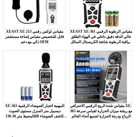
XEAST XE-361 مقياس الرطوبة الرقمي
XEAST XE-213 مقياس لوكس رقمي
عالي الدقة دقيق داخلي في الهواء الطلق
قابل للتخصيص مقياس إضاءة مستشعر
مراقبة الرطوبة شاشة الكريستال السائل
ذكي مع دعم OEM
OEM للأدوات
مقياس شدة الريح الرقمي الاحترافي XE-
XE-363 المهنية اختبار الضوضاء الرقمية
365 مع ريشة ميزان الحرارة لقياس سرعة
ديسيبل متر المنزل مستوى الصوت
الرياح ودرجة الحرارة لجميع أنحاء العالم
المحيط متر 30-130dB كاشف الضوضاء
دقة DBA/dBC