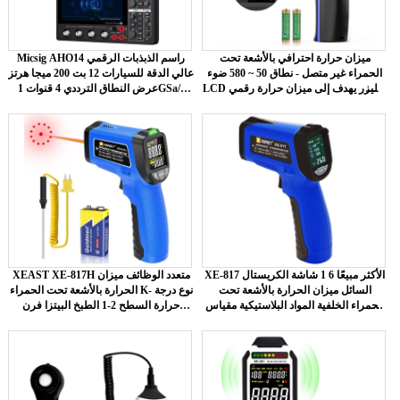
ميزان حرارة احترافي بالأشعة تحت
Micsig AHO14 راسم الذبذبات الرقمي
الحمراء غير متصل - نطاق 50 ~ 580 ضوء
عالي الدقة للسيارات 12 بت 200 ميجا هرتز
LCD بالليزر يهدف إلى ميزان حرارة رقمي
عرض النطاق الترددي 4 قنوات 1GSa/s
OEM / ODM قابل للتخصيص
معدل أخذ العينات 110Mpts
XE-817 الأكثر مبيعًا 6 1 شاشة الكريستال
XEAST XE-817H متعدد الوظائف ميزان
السائل ميزان الحرارة بالأشعة تحت
الحرارة بالأشعة تحت الحمراء K- نوع درجة
الحمراء الخلفية المواد البلاستيكية مقياس
حرارة السطح 2-1 الطبخ البيتزا فرن
درجة الحرارة والرطوبة OEM للتخصيص
الشواية اختبار الليزر البلاستيك