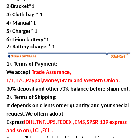
2)Bracket*1
3) Cloth bag * 1
4) Manual*1
5) Charger* 1
6) Li-ion battery*1
7)
Battery charger*
1
1). Terms of Payment:
We accept
Trade Assurance,
T/T, L/C,Paypal,MoneyGram and Western Union.
30% deposit and other 70% balance before shipment.
2). Terms of Shipping:
It depends on clients order quantity and your special
request.We oftern adopt
Express
(DHL,TNT,UPS,FEDEX ,EMS,SPSR,139 express
and so on),LCL,FCL .