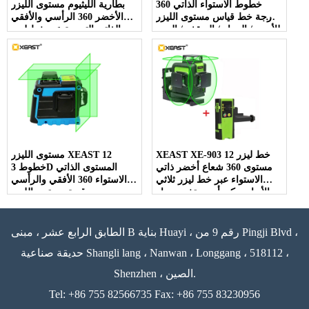
خطوط الاستواء الذاتي 360
بطارية الليثيوم مستوى الليزر
درجة خط قياس مستوى الليزر
الأخضر 360 الرأسي والأفقي
للأرض / الجدار / السقف / الدرج
الذاتي التسوية عبر خط ليزر
الديكور
مستوى 3D
XEAST XE-903 12 خط ليزر
مستوى الليزر XEAST 12
مستوى 360 شعاع أخضر ذاتي
خطوط 3D المستوى الذاتي
الاستواء عبر خط ليزر ثلاثي
الاستواء 360 الأفقي والرأسي
الأبعاد يمكن أن يستخدم جهاز
سوبر قوية مستوى الليزر
الاستقبال والإمالة الخارجية
الأخضر
الطابق الرابع عشر ، مبنى B بناية Huayi ، رقم 9 من Pingji Blvd ،
حديقة صناعية Shangli lang ، Nanwan ، Longgang ، 518112 ،
Shenzhen ، الصين.
Tel: +86 755 82566735 Fax: +86 755 83230956