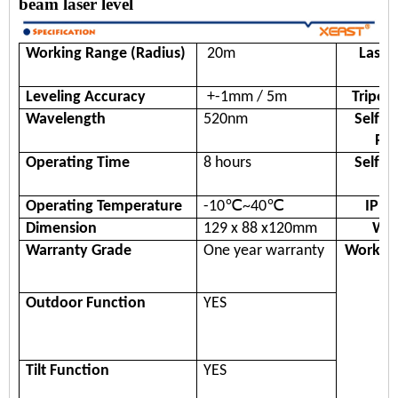
beam laser level
Working Range
(Radius)
20m
Laser
Leveling Accuracy
+-
1
mm / 5
m
Tripot
Wavelength
520nm
Self-l
Ra
Operating Time
8 hours
Self-l
Ti
Operating
Temperature
-10℃~40℃
IP R
Dimension
129 x 88 x120mm
Wei
Warranty Grade
One year warranty
Workin
Outdoor Function
YES
Tilt Function
YES