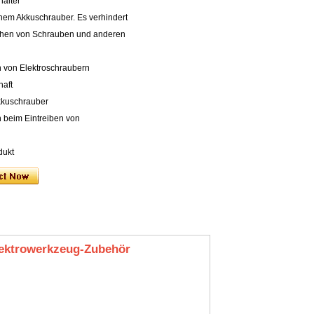
halter
inem Akkuschrauber. Es verhindert
ehen von Schrauben und anderen
n von Elektroschraubern
haft
kkuschrauber
n beim Eintreiben von
dukt
ektrowerkzeug-Zubehör