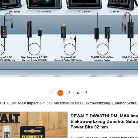
1
2
3
4
5
HLDMI MAX Impact 3-in 5/8" Verschleißfestes Elektrowerkzeug-Zubehör Schrau
DEWALT DWA3THLDMI MAX Impact
Elektrowerkzeug-Zubehör Schr
Power Bits 92 mm