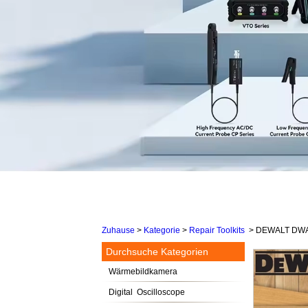
Zuhause
>
Kategorie
>
Repair Toolkits
>
DEWALT DWA3T
Durchsuche Kategorien
Wärmebildkamera
Digital Oscilloscope