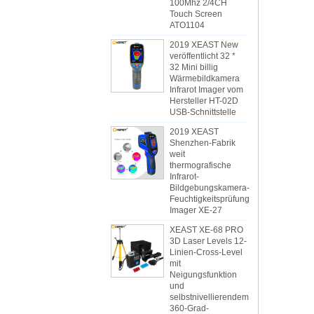
100Mhz 2/4CH
Touch Screen
ATO1104
2019 XEAST New
veröffentlicht 32 *
32 Mini billig
Wärmebildkamera
Infrarot Imager vom
Hersteller HT-02D
USB-Schnittstelle
2019 XEAST
Shenzhen-Fabrik
weit
thermografische
Infrarot-
Bildgebungskamera-
Feuchtigkeitsprüfung
Imager XE-27
XEAST XE-68 PRO
3D Laser Levels 12-
Linien-Cross-Level
mit
Neigungsfunktion
und
selbstnivellierendem
360-Grad-