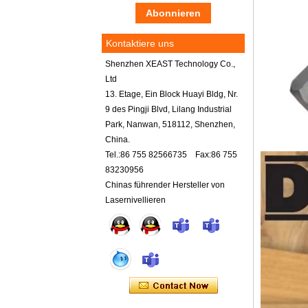
Kontaktiere uns
Shenzhen XEAST Technology Co.,
Ltd
13. Etage, Ein Block Huayi Bldg, Nr.
9 des Pingji Blvd, Lilang Industrial
Park, Nanwan, 518112, Shenzhen,
China.
Tel.:86 755 82566735 Fax:86 755
83230956
Chinas führender Hersteller von
Lasernivellieren