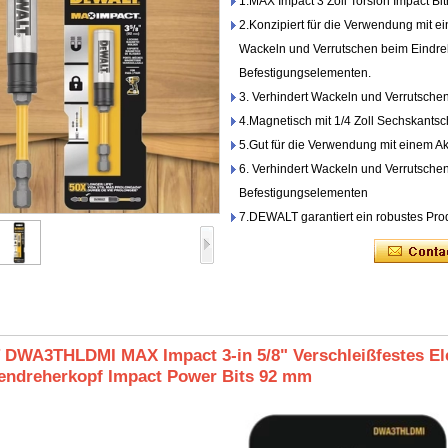
1.MAX Impact 3 Zoll Torsion Impact Bit
2.Konzipiert für die Verwendung mit e
Wackeln und Verrutschen beim Eindr
Befestigungselementen.
3. Verhindert Wackeln und Verrutsche
4.Magnetisch mit 1/4 Zoll Sechskantsc
5.Gut für die Verwendung mit einem A
6. Verhindert Wackeln und Verrutsche
Befestigungselementen
7.DEWALT garantiert ein robustes Pro
DWA3THLDMI MAX Impact 3-in 5/8" Verschleißfestes El
endreherkopf Impact Power Bits 92 mm