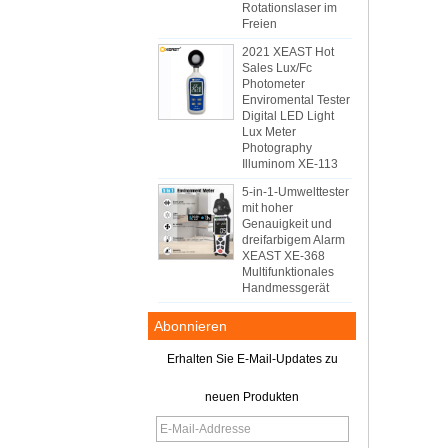
Rotationslaser im
Freien
2021 XEAST Hot
Sales Lux/Fc
Photometer
Enviromental Tester
Digital LED Light
Lux Meter
Photography
Illuminom XE-113
5-in-1-Umwelttester
mit hoher
Genauigkeit und
dreifarbigem Alarm
XEAST XE-368
Multifunktionales
Handmessgerät
Abonnieren
Erhalten Sie E-Mail-Updates zu
neuen Produkten