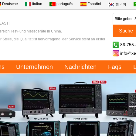
Deutsche
Italian
português
Español
한국어
XEAST!
ereich Test- und Messgeräte in China.
 Stelle, die Qualität ist hervorragend, der Service steht an erster
86-755
info@xe
ns
Unternehmen
Nachrichten
Faqs