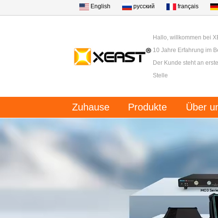
English
русский
français
Hallo, willkommen bei 
10 Jahre Erfahrung im B
Der Kunde steht an erster
Stelle
Zuhause
Produkte
Über u