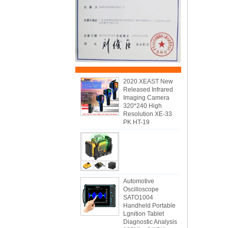
2020 XEAST New
Released Infrared
Imaging Camera
320*240 High
Resolution XE-33
PK HT-19
Automotive
Oscilloscope
SATO1004
Handheld Portable
Lgnition Tablet
Diagnostic Analysis