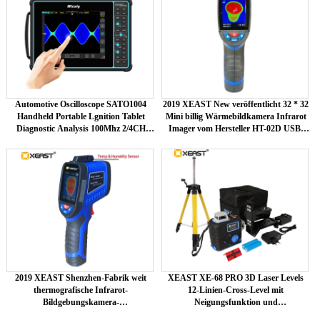
Automotive Oscilloscope SATO1004
2019 XEAST New veröffentlicht 32 * 32
Handheld Portable Lgnition Tablet
Mini billig Wärmebildkamera Infrarot
Diagnostic Analysis 100Mhz 2/4CH
Imager vom Hersteller HT-02D USB-
Touch Screen ATO1104
Schnittstelle
2019 XEAST Shenzhen-Fabrik weit
XEAST XE-68 PRO 3D Laser Levels
thermografische Infrarot-
12-Linien-Cross-Level mit
Bildgebungskamera-
Neigungsfunktion und
Feuchtigkeitsprüfung Imager XE-27
selbstnivellierendem 360-Grad-