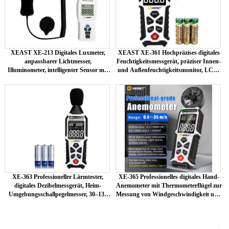
XEAST XE-213 Digitales Luxmeter,
XEAST XE-361 Hochpräzises digitales
anpassbarer Lichtmesser,
Feuchtigkeitsmessgerät, präziser Innen-
Illuminometer, intelligenter Sensor mit
und Außenfeuchtigkeitsmonitor, LCD-
OEM-Unterstützung
Display, OEM für Instrumente
XE-363 Professioneller Lärmtester,
XE-365 Professionelles digitales Hand-
digitales Dezibelmessgerät, Heim-
Anemometer mit Thermometerflügel zur
Umgebungsschallpegelmesser, 30–130
Messung von Windgeschwindigkeit und
dB, Geräuschdetektor, DBA/dBC-
Temperatur weltweit
Genauigkeit