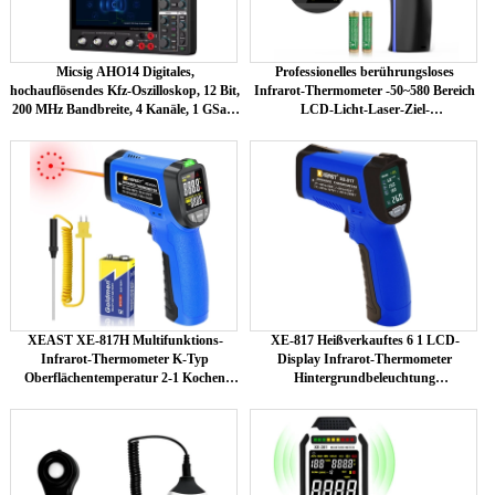
Micsig AHO14 Digitales,
Professionelles berührungsloses
hochauflösendes Kfz-Oszilloskop, 12 Bit,
Infrarot-Thermometer -50~580 Bereich
200 MHz Bandbreite, 4 Kanäle, 1 GSa/s,
LCD-Licht-Laser-Ziel-
Abtastrate 110 Mpts
Digitalthermometer OEM/ODM
anpassbar
XEAST XE-817H Multifunktions-
XE-817 Heißverkauftes 6 1 LCD-
Infrarot-Thermometer K-Typ
Display Infrarot-Thermometer
Oberflächentemperatur 2-1 Kochen
Hintergrundbeleuchtung
Pizzaofen Grill Lasertest Kunststoff
Kunststoffmaterial Temperatur-
Feuchtigkeitsmesser OEM anpassbar