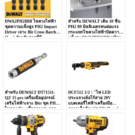
DWA2PH2IRB ไขควงไฟฟ้า
สำหรับ DEWALT เดิม 10 ชิ้น
ชุดความแข็งสูง PH2 Impact
PH2 89 มิลลิเมตรทนต่อแรง
Driver เจาะ Bit Cross Batch
กระแทกไขควงไฟฟ้าบิตความ
Head สำหรับสกรูที่มี
แข็งสูง DWA3PH21RB พร้อม
ประสิทธิภาพ
หัว Phillips ประเภท
สำหรับ DEWALT DT71511-
DCF512 1/2 \ "ไฟ LED
QZ 15 pcs เครื่องมืออุปกรณ์
ประแจวงล้อไร้สาย 20V
เสริมไฟฟ้าเจาะ Bits ชุด PH2
แบตเตอรี่ไฟฟ้าเครื่องมือ
ไขควง Bits เพื่อความสะดวก
ความเร็วตัวแปร 21V Rated
ในการใช้งาน
Brushless Power ประแจ