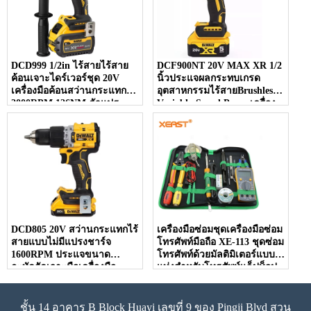
DCD999 1/2in ไร้สายไร้สาย
DCF900NT 20V MAX XR 1/2
ค้อนเจาะไดร์เวอร์ชุด 20V
นิ้วประแจผลกระทบเกรด
เครื่องมือค้อนสว่านกระแทก
อุตสาหกรรมไร้สายBrushless
2000RPM 126NM ตัวแปร
Variable-Speed ​​Powerเครื่อง
มอเตอร์
มือ 18V
DCD805 20V สว่านกระแทกไร้
เครื่องมือซ่อมชุดเครื่องมือซ่อม
สายแบบไม่มีแปรงชาร์จ
โทรศัพท์มือถือ XE-113 ชุดซ่อม
1600RPM ประแจขนาด
โทรศัพท์ด้วยมัลติมิเตอร์แบบ
กะทัดรัดเจาะมือเครื่องมือ
แท่งสำหรับโทรศัพท์แล็ปท็อป
แบตเตอรี่ลิเธียม
พีซี
ชั้น 14 อาคาร B Block Huayi เลขที่ 9 ของ Pingji Blvd สวน