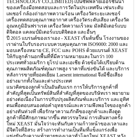
TECHNOLOGY CO.,LIMITED) เป็นซัพพลายเออร์ชั้นนำ
ของเครื่องมือทดสอบและการวัดในประเทศจีน เช่นระดับ
เลเซอร์ กล้องถ่ายภาพความร้อน เครื่องวัดระยะเลเซอร์
เครื่องทดสอบคุณภาพอากาศ เครื่องวัดระดับเสียง เครื่องวัด
อุณหภูมิอินฟราเรด เครื่องวัดความเร็วลม มัลติมิเตอร์แบบ
ดิจิตอล แคลมป์มิเตอร์แบบดิจิตอล และอื่นๆ
ปี 2015 แบรนด์ของเราเอง - XEAST เริ่มต้นขึ้น โรงงานของ
เราผ่านใบรับรองระบบควบคุมคุณภาพ ISO9000: 2000 และ
มอบเครื่องหมาย CE, FCC และ POHS ด้วยแบรนด์ XEAST
ให้กับลูกค้านอกพื้นที่ที่มีความหมายและในกว่า 100
ประเทศทั่วอเมริกา ยุโรป และเอเชีย ด้วยข้อได้เปรียบด้าน
คุณภาพผลิตภัณฑ์คุณภาพสูง ราคาที่แข่งขันได้ และบริการ
หลังการขายที่ยอดเยี่ยม Laesent international จึงมีชื่อเสียง
อย่างมากทั้งในและต่างประเทศ
แนวคิดของลูกค้าเป็นอันดับแรก การให้บริการลูกค้าที่
สำคัญที่สุดเป็นทรัพย์สินที่สำคัญที่สุดของบริษัทเรา พยายาม
อย่างต่อเนื่องในการปรับปรุงผลิตภัณฑ์และบริการ และอุทิศ
ตนเพื่อตอบสนองต่อคำอุทธรณ์และความพึงพอใจของลูกค้า
อย่างทันท่วงที เพื่อรักษาความภักดีของลูกค้าและดึงดูด
ลูกค้าที่มีศักยภาพมากขึ้น ศตวรรษใหม่ การเดินทางครั้ง
ใหม่ XEAST มั่นใจว่าจะทันกับความก้าวหน้าของเวลาและ
มีจิตใจที่อิสระ สร้างการทำงานเป็นทีมที่แข็งแกร่งเพื่อ
แข่งขันกับความท้าทายของเวลาทั่วโลกใหม่ XEAST หวัง