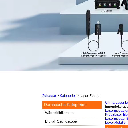
Zuhause
>
Kategorie
>
Laser-Ebene
China Laser Le
Durchsuche Kategorien
Innendekoratio
Laserniveau g
Wärmebildkamera
Kreuzlaser-E
Laserniveau
,
8
Digital Oscilloscope
Level
,
Rotation