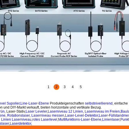
1
2
3
4
5
vel Supolier
,
Line-Laser-Ebene
Produkteigenschaften
selbstnivellierend
, einfach
n und DIY-Markt verkauft, bieten horizontale und vertikale Bezug.
rün
, Laser-Stativ,
Laser Leveler
,
Laserniveau 12 Linien
,
Laserniveau im Freien
,
Baul
bene
,
Rotationslaser
,
Laserniveau messen
,
Laser-Level-Detektor
,
Laser-Füllstandme
 Linien Laserniveau
,
rotes Laserlevel
,
Multifunktions-Laser-Ebene
,
Linienlaser
,
Punkt
slaser
,
Laserdetektor
,