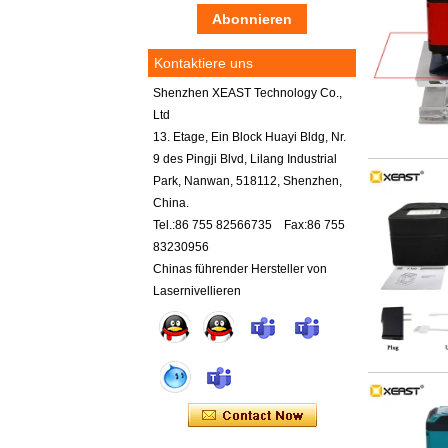
Kontaktiere uns
Shenzhen XEAST Technology Co.,
Ltd
13. Etage, Ein Block Huayi Bldg, Nr.
9 des Pingji Blvd, Lilang Industrial
Park, Nanwan, 518112, Shenzhen,
China.
Tel.:86 755 82566735 Fax:86 755
83230956
Chinas führender Hersteller von
Lasernivellieren