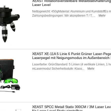
XEAST Rotationsverstellbare Metallstativhalterung /
Laser Level
Nettogewicht: 450gMaterial: Aluminium und KunststoffEs m
Zahlungsbedingungen: Wir akzeptieren T / T, ...
Mehr
XEAST XE-11A 5 Linie 6 Punkt Grüner Laser-Peg
Laserpegel mit Neigungsmodus im Außenbereich S
Laserfarbe: GrünStandard: 5 Linien (4 vertikale Linien, 1 h
mLasermodul Sicherheitsstufe: Klass...
Mehr
XEAST SPCC Metall Stativ 300CM / 3M Laser Level 
für Laser Level Stativ einstellbar