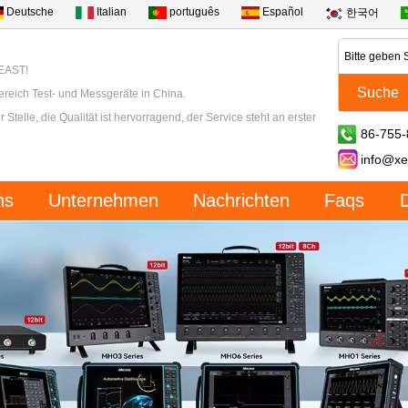
Deutsche
Italian
português
Español
한국어
XEAST!
ereich Test- und Messgeräte in China.
 Stelle, die Qualität ist hervorragend, der Service steht an erster
86-755
info@xe
ns
Unternehmen
Nachrichten
Faqs