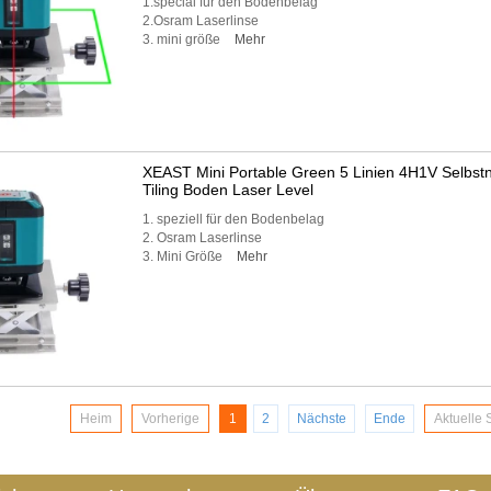
1.special für den Bodenbelag
2.Osram Laserlinse
3. mini größe
Mehr
XEAST Mini Portable Green 5 Linien 4H1V Selbstni
Tiling Boden Laser Level
1. speziell für den Bodenbelag
2. Osram Laserlinse
3. Mini Größe
Mehr
Heim
Vorherige
1
2
Nächste
Ende
Aktuelle 