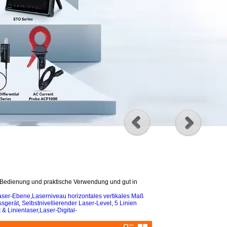
e Bedienung und praktische Verwendung und gut in
aser-Ebene
,
Laserniveau horizontales vertikales Maß
ssgerät
,
Selbstnivellierender Laser-Leve
l,
5 Linien
 & Linienlaser
,
Laser-Digital-