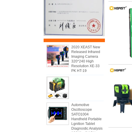
2020 XEAST New
Released Infrared
Imaging Camera
320*240 High
Resolution XE-33
PK HT-19
Automotive
Oscilloscope
SATO1004
Handheld Portable
Lgnition Tablet
Diagnostic Analysis