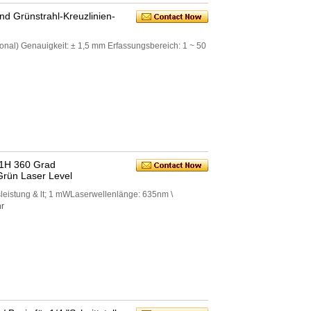
d Grünstrahl-Kreuzlinien-
tional) Genauigkeit: ± 1,5 mm Erfassungsbereich: 1 ~ 50
V1H 360 Grad
 Grün Laser Level
leistung & lt; 1 mWLaserwellenlänge: 635nm \
r