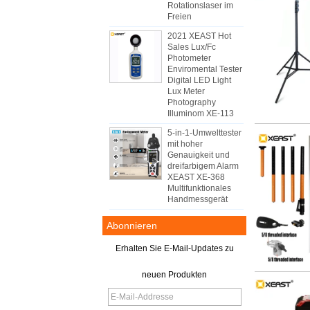
Rotationslaser im
Freien
2021 XEAST Hot
Sales Lux/Fc
Photometer
Enviromental Tester
Digital LED Light
Lux Meter
Photography
Illuminom XE-113
5-in-1-Umwelttester
mit hoher
Genauigkeit und
dreifarbigem Alarm
XEAST XE-368
Multifunktionales
Handmessgerät
Abonnieren
Erhalten Sie E-Mail-Updates zu
neuen Produkten