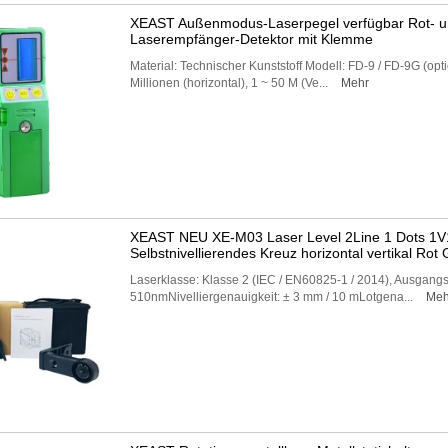
XEAST Außenmodus-Laserpegel verfügbar Rot- un
Laserempfänger-Detektor mit Klemme
Material: Technischer Kunststoff Modell: FD-9 / FD-9G (op
Millionen (horizontal), 1 ~ 50 M (Ve...
Mehr
XEAST NEU XE-M03 Laser Level 2Line 1 Dots 1
Selbstnivellierendes Kreuz horizontal vertikal Rot
Laserklasse: Klasse 2 (IEC / EN60825-1 / 2014), Ausgangs
510nmNivelliergenauigkeit: ± 3 mm / 10 mLotgena...
Meh