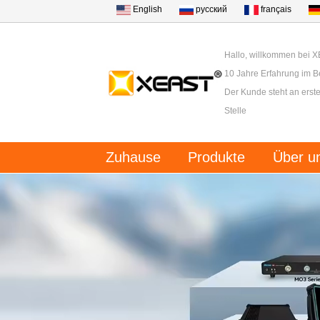
English
русский
français
Hallo, willkommen bei 
10 Jahre Erfahrung im B
Der Kunde steht an erster
Stelle
Zuhause
Produkte
Über u