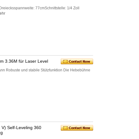
iecksspannweite: 77cmSchnittstelle: 1/4 Zoll
ehr
m 3.36M für Laser Level
 kann Robuste und stabile Stützfunktion Die Hebebühne
 V) Self-Leveling 360
ng