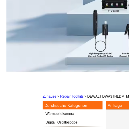
Zuhause
>
Repair Toolkits
>
DEWALT DWA3THLDMI MAX I
Durchsuche Kategorien
Anfrage
Wärmebildkamera
Digital Oscilloscope