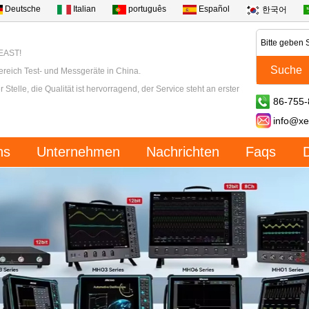
Deutsche
Italian
português
Español
한국어
XEAST!
ereich Test- und Messgeräte in China.
 Stelle, die Qualität ist hervorragend, der Service steht an erster
86-755
info@xe
ns
Unternehmen
Nachrichten
Faqs