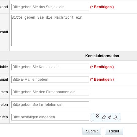
tand
(* Benötigen )
chaft
Kontaktinformation
takte
(* Benötigen )
Email
(* Benötigen )
hmen
lefon
rüfen