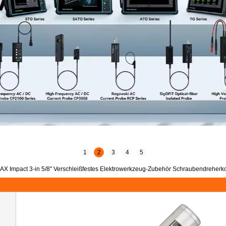
1
2
3
4
5
mpact 3-in 5/8" Verschleißfestes Elektrowerkzeug-Zubehör Schraubendreherko