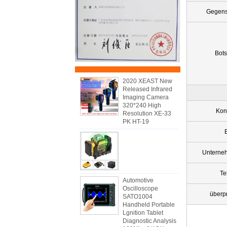
Gegens
Bots
2020 XEAST New
Released Infrared
Imaging Camera
320*240 High
Kon
Resolution XE-33
PK HT-19
Unterne
Te
Automotive
Oscilloscope
überp
SATO1004
Handheld Portable
Lgnition Tablet
Diagnostic Analysis