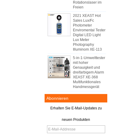
Rotationslaser im
Freien
2021 XEAST Hot
Sales Lux/Fc
Photometer
Enviromental Tester
Digital LED Light
Lux Meter
Photography
Illuminom XE-113
5-in-1-Umwelttester
mit hoher
Genauigkeit und
dreifarbigem Alarm
XEAST XE-368
Multifunktionales
Handmessgerät
Abonnieren
Erhalten Sie E-Mail-Updates zu
neuen Produkten