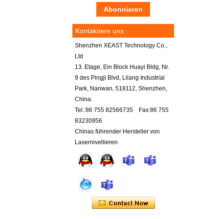
Kontaktiere uns
Shenzhen XEAST Technology Co.,
Ltd
13. Etage, Ein Block Huayi Bldg, Nr.
9 des Pingji Blvd, Lilang Industrial
Park, Nanwan, 518112, Shenzhen,
China.
Tel.:86 755 82566735 Fax:86 755
83230956
Chinas führender Hersteller von
Lasernivellieren