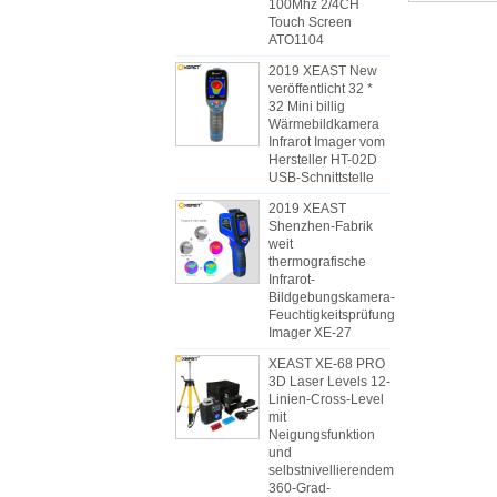
100Mhz 2/4CH
Touch Screen
ATO1104
2019 XEAST New
veröffentlicht 32 *
32 Mini billig
Wärmebildkamera
Infrarot Imager vom
Hersteller HT-02D
USB-Schnittstelle
2019 XEAST
Shenzhen-Fabrik
weit
thermografische
Infrarot-
Bildgebungskamera-
Feuchtigkeitsprüfung
Imager XE-27
XEAST XE-68 PRO
3D Laser Levels 12-
Linien-Cross-Level
mit
Neigungsfunktion
und
selbstnivellierendem
360-Grad-