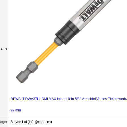
name
DEWALT DWA3THLDMI MAX Impact 3-in 5/8" Verschleißfestes Elektrowerkz
92 mm
ager
Steven Lai (info@xeast.cn)