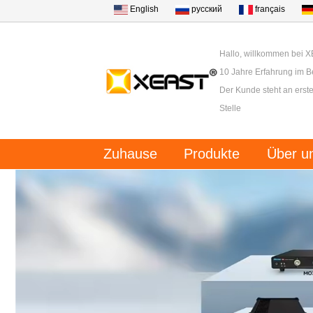
English
русский
français
Hallo, willkommen bei 
10 Jahre Erfahrung im B
Der Kunde steht an erster
Stelle
Zuhause
Produkte
Über u