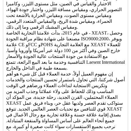
الاختبار والقياس في الصين، مثل مستوى الليزر، وكاميرا
التصوير الحراري، ومقياس مسافة الليزر، واختبار جودة الهواء،
ومقياس مستوى الصوت، ومقياس الحرارة بالأشعة تحت
الحمراء، ومقياس شدة الريح، والمقياس المتعدد الرقمي،
ومقياس المشبك الرقمي وما إلى ذلك.
في عام 2015، بدأت علامتنا التجارية الخاصة - XEAST، وحصل
مصنعنا على شهادة نظام مراقبة الجودة ISO9000:2000، ويوفر
علامة CE وFCC وPOHS مع العلامة التجارية XEAST للعملاء
خارج الصين وفي أكثر من 100 دولة عبر أمريكا وأوروبا وآسيا.
مع الاستفادة من جودة المنتجات عالية الجودة والأسعار
التنافسية وخدمة ما بعد البيع الرائعة، تتمتع Laesent International
بسمعة طيبة في الداخل والخارج.
إن مفهوم العميل أولاً، خدمة العملاء قبل كل شيء هو أهم
أصول شركتنا، التي تحاول باستمرار تحسين المنتجات والخدمات
وتكريس الاستجابة لنداءات العملاء ورضاهم في الوقت
المناسب وذلك للحفاظ على ولاء عملائنا وجذب المزيد من
العملاء المحتملين، القرن الجديد، رحلة جديدة، من المؤكد أن
XEAST ستواكب تقدم العصر ولديها عقل حر، وبناء فريق عمل
قوي للتنافس مع تحديات العصر العالمي الجديد. تتوقع XEAST
بصدق إقامة علاقة حسنة وعلاقة تجارية مع رجال الأعمال في
جميع أنحاء العالم على أساس المساواة والمنفعة المتبادلة.
نرحب بجميع الاستفسارات سواء كانت صغيرة أو كبيرة، مع