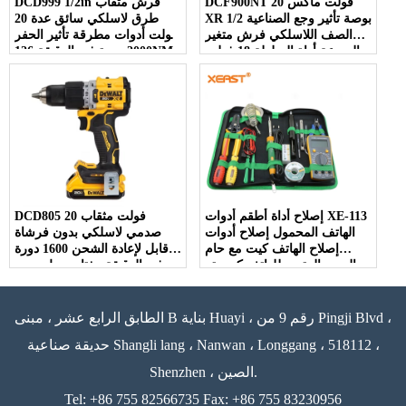
DCF900NT 20 فولت ماكس
DCD999 1/2in فرش مثقاب
XR 1/2 بوصة تأثير وجع الصناعية
طرق لاسلكي سائق عدة 20
الصف اللاسلكي فرش متغير
فولت أدوات مطرقة تأثير الحفر
السرعة أداة السلطة 18 فولت
2000 دورة في الدقيقة 126NM
تصنيف
محرك متغير
إصلاح أداة أطقم أدوات XE-113
DCD805 20 فولت مثقاب
الهاتف المحمول إصلاح أدوات
صدمي لاسلكي بدون فرشاة
إصلاح الهاتف كيت مع حام
قابل لإعادة الشحن 1600 دورة
الحديد المتعدد للهاتف كمبيوتر
في الدقيقة مفتاح ربط مدمج
محمول
مثقاب يدوي أدوات كهربائية
بطارية ليثيوم
الطابق الرابع عشر ، مبنى B بناية Huayi ، رقم 9 من Pingji Blvd ،
حديقة صناعية Shangli lang ، Nanwan ، Longgang ، 518112 ،
Shenzhen ، الصين.
Tel: +86 755 82566735 Fax: +86 755 83230956