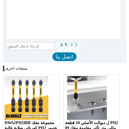
منتجات اخرى
ل ديوالت الأصلي 10 قطعة PH2
DWA2PH2IRB مجموعة مفك
89 مللي متر تأثير مقاومة مفك
كهربائي صلابة عالية PH2 شنيور