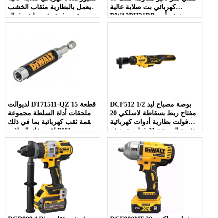
كهربائي بت صلابة عالية
يعمل بالبطارية مثقاب الخشب
DWA3PH21RB مع نوع رأس
عبر دفعة رئيس لشد فعال
فيليبس
DCF512 1/2 بوصة مصباح ليد
لديوالت DT71511-QZ 15 قطعة
مفتاح ربط بسقاطة لاسلكي 20
ملحقات أداة السلطة مجموعة
فولت بطارية أدوات كهربائية
لقمة ثقب كهربائية بما في ذلك
متغيرة السرعة 21 فولت تصنيف
لقم مفك البراغي PH2
مفتاح ربط كهربائي بدون فرش
للاستخدام المريح