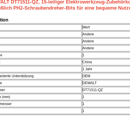
LT DT71511-QZ, 15-teiliger Elektrowerkzeug-Zubehörkoff
eßlich PH2-Schraubendreher-Bits für eine bequeme Nut
tion
Wert
Andere
Andere
Andere
ge
1
t
China
1 Jahr
iderte Unterstützung
OEM
e
DEWALT
mer
DT71511-QZ
e (mm)
1
hmesser
1
1