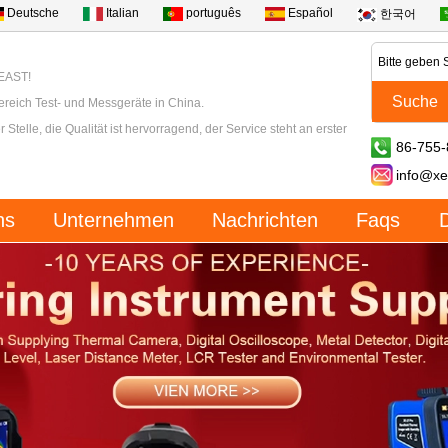
Deutsche
Italian
português
Español
한국어
XEAST!
ereich Test- und Messgeräte in China.
 Stelle, die Qualität ist hervorragend, der Service steht an erster
86-755
info@xe
ns
Unternehmen
Nachrichten
Faqs