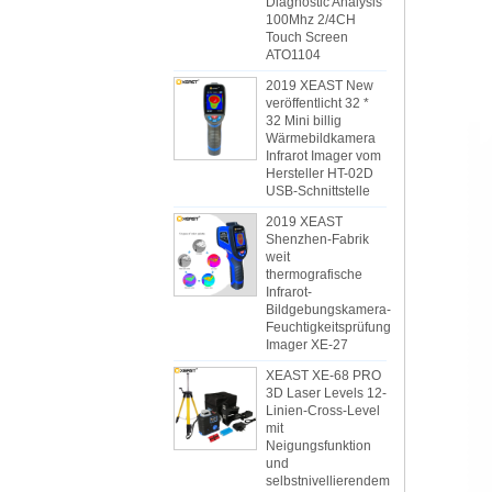
Diagnostic Analysis
100Mhz 2/4CH
Touch Screen
ATO1104
2019 XEAST New
veröffentlicht 32 *
32 Mini billig
Wärmebildkamera
Infrarot Imager vom
Hersteller HT-02D
USB-Schnittstelle
2019 XEAST
Shenzhen-Fabrik
weit
thermografische
Infrarot-
Bildgebungskamera-
Feuchtigkeitsprüfung
Imager XE-27
XEAST XE-68 PRO
3D Laser Levels 12-
Linien-Cross-Level
mit
Neigungsfunktion
und
selbstnivellierendem