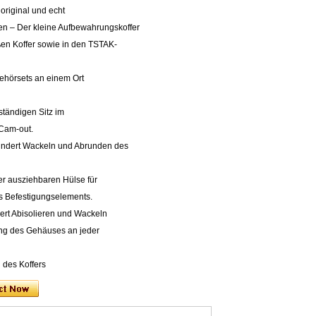
original und echt
en – Der kleine Aufbewahrungskoffer
oßen Koffer sowie in den TSTAK-
behörsets an einem Ort
ständigen Sitz im
 Cam-out.
hindert Wackeln und Abrunden des
ner ausziehbaren Hülse für
es Befestigungselements.
ert Abisolieren und Wackeln
ung des Gehäuses an jeder
des Koffers