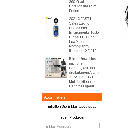
360-Grad-
Rotationslaser im
Freien
2021 XEAST Hot
Sales Lux/Fc
Photometer
Enviromental Tester
Digital LED Light
Lux Meter
Photography
Illuminom XE-113
5-in-1-Umwelttester
mit hoher
Genauigkeit und
dreifarbigem Alarm
XEAST XE-368
Multifunktionales
Handmessgerät
Abonnieren
Erhalten Sie E-Mail-Updates zu
neuen Produkten