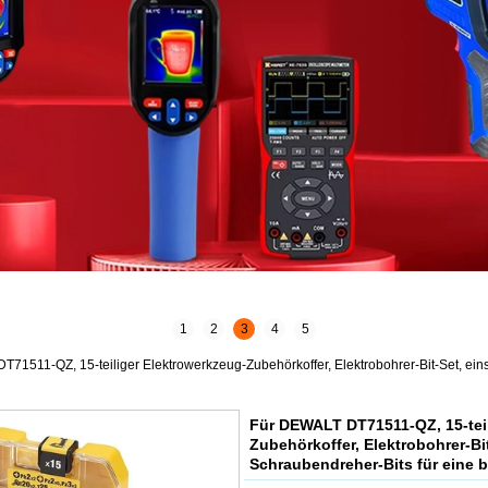
1
2
3
4
5
71511-QZ, 15-teiliger Elektrowerkzeug-Zubehörkoffer, Elektrobohrer-Bit-Set, ein
Für DEWALT DT71511-QZ, 15-teil
Zubehörkoffer, Elektrobohrer-Bit
Schraubendreher-Bits für eine