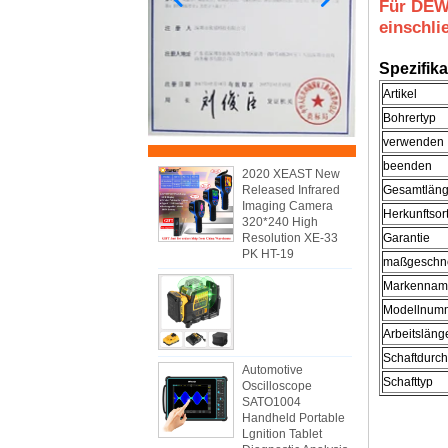
Für DEWA
einschli
Spezifika
Artikel
Bohrertyp
verwenden
beenden
2020 XEAST New
Released Infrared
Gesamtlän
Imaging Camera
Herkunftsor
320*240 High
Resolution XE-33
Garantie
PK HT-19
maßgeschne
Markennam
Modellnum
Arbeitsläng
Schaftdurc
Automotive
Schafttyp
Oscilloscope
SATO1004
Handheld Portable
Lgnition Tablet