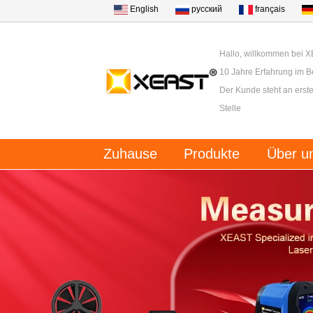
English
русский
français
Hallo, willkommen bei 
10 Jahre Erfahrung im B
Der Kunde steht an erster
Stelle
Zuhause
Produkte
Über u