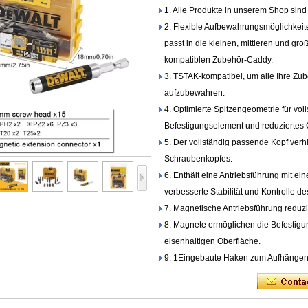
1. Alle Produkte in unserem Shop sind 
2. Flexible Aufbewahrungsmöglichkeit
passt in die kleinen, mittleren und gr
kompatiblen Zubehör-Caddy.
3. TSTAK-kompatibel, um alle Ihre Zu
aufzubewahren.
4. Optimierte Spitzengeometrie für voll
Befestigungselement und reduziertes
5. Der vollständig passende Kopf ver
Schraubenkopfes.
6. Enthält eine Antriebsführung mit ei
verbesserte Stabilität und Kontrolle d
7. Magnetische Antriebsführung reduzi
8. Magnete ermöglichen die Befestig
eisenhaltigen Oberfläche.
9. 1Eingebaute Haken zum Aufhängen 