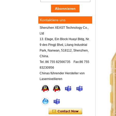
Kontaktiere uns
Shenzhen XEAST Technology Co.,
Ltd
13. Etage, Ein Block Huayi Bldg, Nr.
9 des Pingji Blvd, Lilang Industrial
Park, Nanwan, 518112, Shenzhen,
China.
Tel.:86 755 82566735 Fax:86 755
83230956
Chinas führender Hersteller von
Lasernivellieren