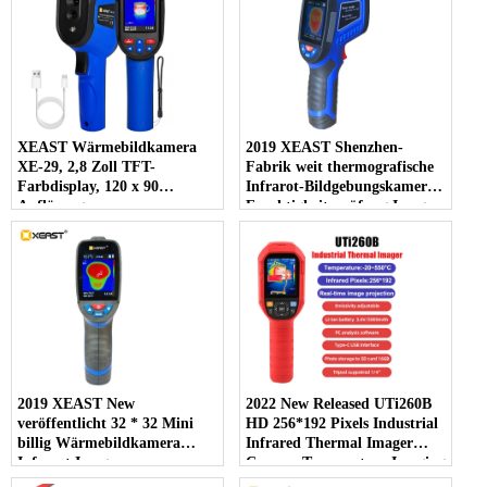
XEAST Wärmebildkamera
2019 XEAST Shenzhen-
XE-29, 2,8 Zoll TFT-
Fabrik weit thermografische
Farbdisplay, 120 x 90
Infrarot-Bildgebungskamera-
Auflösung,
Feuchtigkeitsprüfung Imager
Wärmebildkamera zur
XE-27
Erkennung von Lecks in
Rohren und Wänden
2019 XEAST New
2022 New Released UTi260B
veröffentlicht 32 * 32 Mini
HD 256*192 Pixels Industrial
billig Wärmebildkamera
Infrared Thermal Imager
Infrarot Imager vom
Camera Temperature Imaging
Hersteller HT-02D USB-
Circuit Electrical