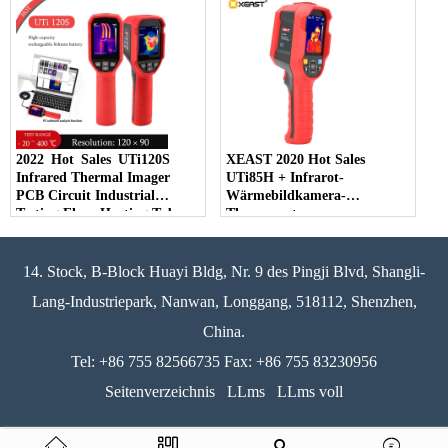
Schnittstelle
Maintenance
2022 Hot Sales UTi120S
XEAST 2020 Hot Sales
Infrared Thermal Imager
UTi85H + Infrarot-
PCB Circuit Industrial
Wärmebildkamera-
Testing Floor Heating Tube
Thermometer-
Testing Temperature Thermal
Temperaturdetektor für den
Camera
menschlichen Körper
14. Stock, B-Block Huayi Bldg, Nr. 9 des Pingji Blvd, Shangli-
Lang-Industriepark, Nanwan, Longgang, 518112, Shenzhen,
China.
Tel: +86 755 82566735 Fax: +86 755 83230956
Seitenverzeichnis
LLms
LLms voll