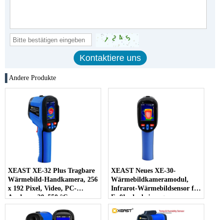
Andere Produkte
XEAST XE-32 Plus Tragbare
XEAST Neues XE-30-
Wärmebild-Handkamera, 256
Wärmebildkameramodul,
x 192 Pixel, Video, PC-
Infrarot-Wärmebildsensor für
Analyse, -20–550 °C,
Fußbodenheizung,
Temperaturbereich, Neu
Detektortemperatur,
Kunststoff