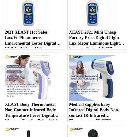
2021 XEAST Hot Sales
XEAST 2021 Mini Cheap
Lux/Fc Photometer
Factory Price Digital Light
Enviromental Tester Digital
Lux Meter Luminous Light
LED Light Lux Meter
Intensity Tester XE-113
Photography Illuminom XE-
113
XEAST Body Thermometer
Medical supplies baby
Non Contact Infrared Body
Infrared Digital Body Non-
Temperature Fever Digital
contact IR Infrared
Measure Tool for Baby Adult
Thermometer IR-805B
IR-805