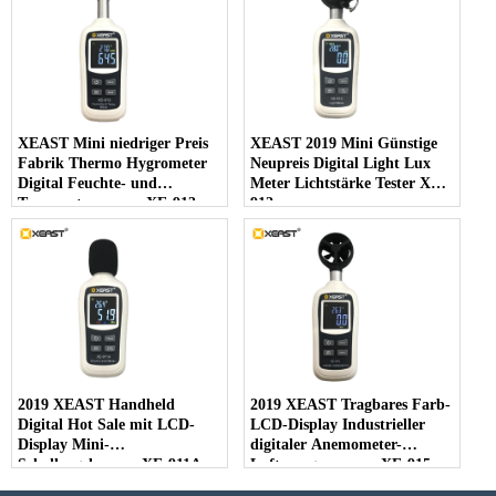
XEAST Mini niedriger Preis
XEAST 2019 Mini Günstige
Fabrik Thermo Hygrometer
Neupreis Digital Light Lux
Digital Feuchte- und
Meter Lichtstärke Tester XE-
Temperaturmesser XE-913
912
2019 XEAST Handheld
2019 XEAST Tragbares Farb-
Digital Hot Sale mit LCD-
LCD-Display Industrieller
Display Mini-
digitaler Anemometer-
Schallpegelmesser XE-911A
Luftmengenmesser XE-915