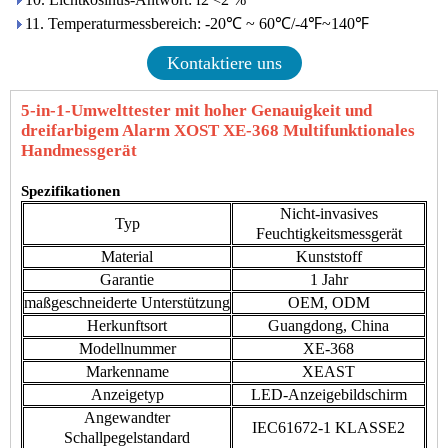
11. Temperaturmessbereich: -20℃ ~ 60℃/-4℉~140℉
Kontaktiere uns
5-in-1-Umwelttester mit hoher Genauigkeit und
dreifarbigem Alarm XOST XE-368 Multifunktionales
Handmessgerät
Spezifikationen
Nicht-invasives
Typ
Feuchtigkeitsmessgerät
Material
Kunststoff
Garantie
1 Jahr
maßgeschneiderte Unterstützung
OEM, ODM
Herkunftsort
Guangdong, China
Modellnummer
XE-368
Markenname
XEAST
Anzeigetyp
LED-Anzeigebildschirm
Angewandter
IEC61672-1 KLASSE2
Schallpegelstandard