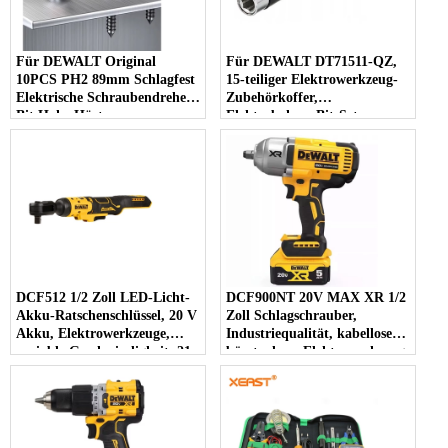
Für DEWALT Original
Für DEWALT DT71511-QZ,
10PCS PH2 89mm Schlagfest
15-teiliger Elektrowerkzeug-
Elektrische Schraubendreher
Zubehörkoffer,
Bit Hohe Härte
Elektrobohrer-Bit-Set,
DWA3PH21RB mit Phillips
einschließlich PH2-
Kopf Typ
Schraubendreher-Bits für eine
bequeme Nutzung
DCF512 1/2 Zoll LED-Licht-
DCF900NT 20V MAX XR 1/2
Akku-Ratschenschlüssel, 20 V
Zoll Schlagschrauber,
Akku, Elektrowerkzeuge,
Industriequalität, kabelloses,
variable Geschwindigkeit, 21
bürstenloses Elektrowerkzeug
V, bürstenloser
mit variabler
Kraftschrauber
Geschwindigkeit,
Nennleistung 18 V