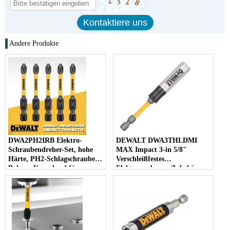
Andere Produkte
DWA2PH2IRB Elektro-
DEWALT DWA3THLDMI
Schraubendreher-Set, hohe
MAX Impact 3-in 5/8"
Härte, PH2-Schlagschrauber,
Verschleißfestes
Bohrer, Kreuzkopf für
Elektrowerkzeug-Zubehör
effizientes Schrauben
Schraubendreherkopf Impact
Power Bits 92 mm