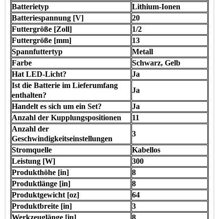
Batterietyp
Lithium-Ionen
Batteriespannung [V]
20
Futtergröße [Zoll]
1/2
Futtergröße [mm]
13
Spannfuttertyp
Metall
Farbe
Schwarz, Gelb
Hat LED-Licht?
Ja
Ist die Batterie im Lieferumfang
Ja
enthalten?
Handelt es sich um ein Set?
Ja
Anzahl der Kupplungspositionen
11
Anzahl der
3
Geschwindigkeitseinstellungen
Stromquelle
Kabellos
Leistung [W]
300
Produkthöhe [in]
8
Produktlänge [in]
8
Produktgewicht [oz]
64
Produktbreite [in]
3
Werkzeuglänge [in]
8