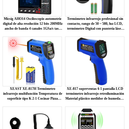
Micsig AHO14 Osciloscopio automotriz
Termómetro infrarrojo profesional sin
digital de alta resolución 12 bits 200MHz
contacto, rango de 50 ~ 580, luz LCD,
ancho de banda 4 canales 1GSa/s tasa
termómetro Digital con puntería láser,
de muestreo 110Mpts
OEM/ODM personalizable
XEAST XE-817H Termómetro
XE-817 superventas 6 1 pantalla LCD
infrarrojo multifunción Temperatura de
termómetro infrarrojo retroiluminación
superficie tipo K 2-1 Cocinar Pizza
Material plástico medidor de humedad y
Horno Parrilla Prueba láser Plástico
temperatura OEM personalizable