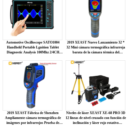
Automotive Oscilloscope SATO1004
2019 XEAST Nuevo Lanzamiento 32 *
Handheld Portable Lgnition Tablet
32 Mini cámara termográfica infrarroja
Diagnostic Analysis 100Mhz 2/4CH
barata de la cámara térmica del
Touch Screen ATO1104
fabricante HT-02D Interfaz USB
2019 XEAST Fábrica de Shenzhen
Niveles de láser XEAST XE-68 PRO 3D
Ampliamente cámara termográfica de
12 líneas de nivel cruzado con función de
imágenes por infrarrojos Prueba de
inclinación y láser rojo rotativo
humedad Cámara de imágenes XE-27
autonivelante para exteriores 360