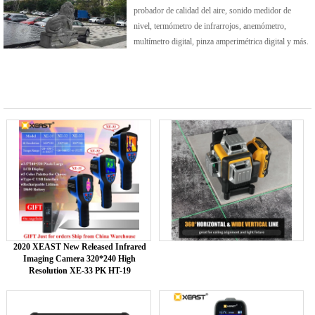
probador de calidad del aire, sonido medidor de
nivel, termómetro de infrarrojos, anemómetro,
multímetro digital, pinza amperimétrica digital y más.
2020 XEAST New Released Infrared
Imaging Camera 320*240 High
Resolution XE-33 PK HT-19