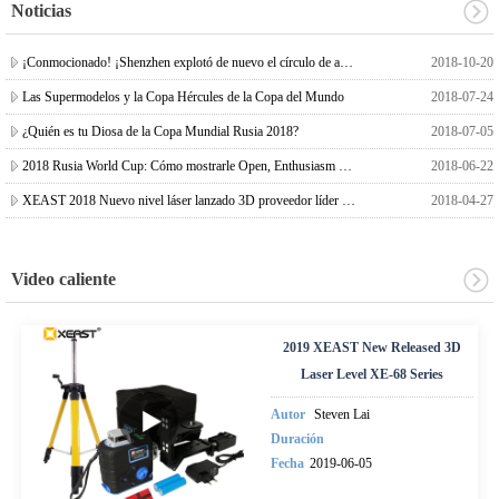
Noticias
¡Conmocionado! ¡Shenzhen explotó de nuevo el círculo de amigos!
2018-10-20
Las Supermodelos y la Copa Hércules de la Copa del Mundo
2018-07-24
¿Quién es tu Diosa de la Copa Mundial Rusia 2018?
2018-07-05
2018 Rusia World Cup: Cómo mostrarle Open, Enthusiasm and Beauty.
2018-06-22
XEAST 2018 Nuevo nivel láser lanzado 3D proveedor líder de nivel de láser de China
2018-04-27
Video caliente
2019 XEAST New Released 3D
Laser Level XE-68 Series
Autor
Steven Lai
Duración
Fecha
2019-06-05