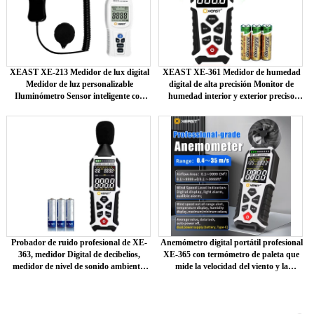
XEAST XE-213 Medidor de lux digital
XEAST XE-361 Medidor de humedad
Medidor de luz personalizable
digital de alta precisión Monitor de
Iluminómetro Sensor inteligente con
humedad interior y exterior preciso
soporte OEM
Pantalla LCD OEM para instrumentos
Probador de ruido profesional de XE-
Anemómetro digital portátil profesional
363, medidor Digital de decibelios,
XE-365 con termómetro de paleta que
medidor de nivel de sonido ambiental
mide la velocidad del viento y la
para el hogar, Detector de ruido de 30-
temperatura para todo el mundo
130dB, precisión DBA/dBC