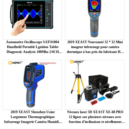
Automotive Oscilloscope SATO1004
2019 XEAST Nouveauté 32 * 32 Mini
Handheld Portable Lgnition Tablet
imageur infrarouge pour caméra
Diagnostic Analysis 100Mhz 2/4CH
thermique à bas prix du fabricant HT-
Touch Screen ATO1104
02D Interface USB
2019 XEAST Shenzhen Usine
Niveaux laser 3D XEAST XE-68 PRO
Largement Thermographique
12 lignes sur plusieurs niveaux avec
Infrarouge Imagerie Caméra Humidité
fonction d'inclinaison et nivellement
D'essai Imageur XE-27
automatique extérieur laser rotatif rouge