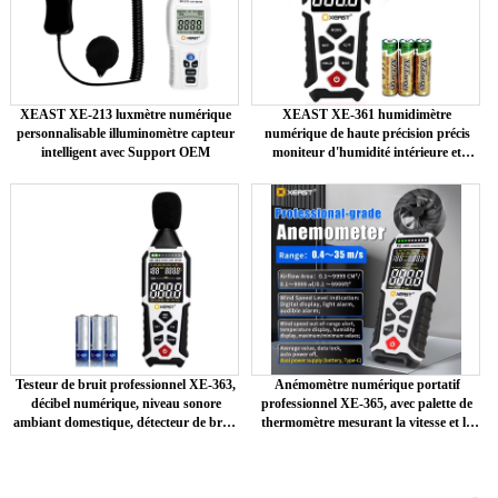
XEAST XE-213 luxmètre numérique
XEAST XE-361 humidimètre
personnalisable illuminomètre capteur
numérique de haute précision précis
intelligent avec Support OEM
moniteur d'humidité intérieure et
extérieure écran LCD OEM pour
Instruments
Testeur de bruit professionnel XE-363,
Anémomètre numérique portatif
décibel numérique, niveau sonore
professionnel XE-365, avec palette de
ambiant domestique, détecteur de bruit
thermomètre mesurant la vitesse et la
30-130dB, précision DBA/dBC
température du vent dans le monde
entier