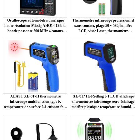
Oscilloscope automobile numérique
Thermomètre infrarouge professionnel
haute résolution Micsig AHO14 12 bits
sans contact, plage 50 ~ 580, lumière
bande passante 200 MHz 4 canaux
LCD, visée Laser, thermomètre
1GSa/s taux d'échantillonnage 110 Mpts
numérique OEM/ODM personnalisable
XEAST XE-817H thermomètre
XE-817 Hot-Selling 6 1 LCD affichage
infrarouge multifonction type K
thermomètre infrarouge rétro-éclairage
température de surface 2-1 cuisson four
matière plastique température humidité
à pizza gril test laser plastique
mètre OEM personnalisable