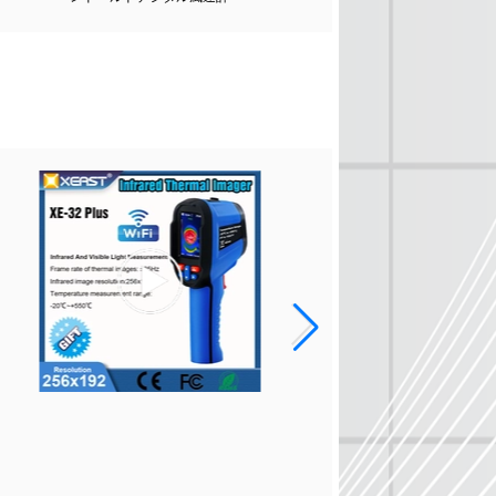
2019 XEAST New Releas
Laser Level XE-68 Seri