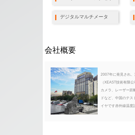
デジタルマルチメータ
会社概要
2007年に発見され、
（XEAST技術有限
カメラ、レーザー距
ドなど、中国のテス
イヤです赤外線温度
ター、デジタルクラ