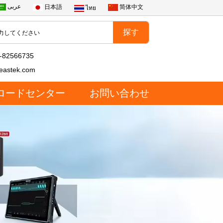
عربى
日本語
简体中文
ไทย
-82566735
eastek.com
ロードセンター
お問い合わせ