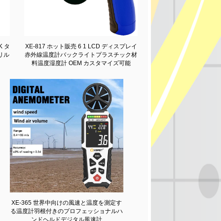
K タ
XE-817 ホット販売 6 1 LCD ディスプレイ
リル
赤外線温度計バックライトプラスチック材
料温度湿度計 OEM カスタマイズ可能
XE-365 世界中向けの風速と温度を測定す
る温度計羽根付きのプロフェッショナルハ
ンドヘルドデジタル風速計