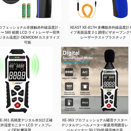
ロフェッショナル非接触赤外線温度計 -
XEAST XE-817H 多機能赤外線温度計 
0 〜 580 範囲 LCD ライトレーザー照準
イプ表面温度 2-1 調理ピザオーブング
ジタル温度計 OEM/ODM カスタマイズ
レーザーテストプラスチック
可能
 XE-361 高精度デジタル水分計正確
XE-363 プロフェッショナル騒音テスター
外湿度モニター LCD ディスプレ
デジタルデシベルメーター家庭用周囲音レ
イ OEM 機器用
ベルメーター 30-130dB 騒音検出器