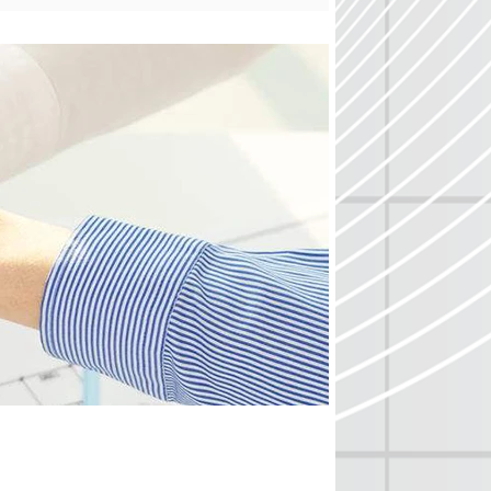
可能ですか？
て利用できます。
にどれくらいの時間が必要ですか？
かかります。
れますか？
オン、パヤプル、マネーグラム、T / Tを事前
文の場合、上記の条件とL / Cを受け入れます。
らですか？
量、重量、カートン測定値、および送信したい国
な情報については、営業担当者にお問い合わせく
るのですか？
はDHL、TNT、FEDEXなどのキャリアによる
常は上記条件と大気または海で出荷されます。