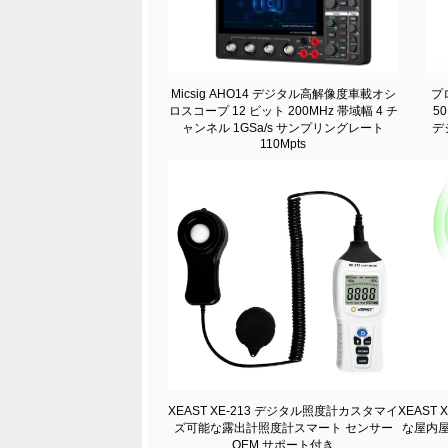
Micsig AHO14 デジタル高解像度車載オシ
プ
ロスコープ 12 ビット 200MHz 帯域幅 4 チ
5
ャンネル 1GSa/s サンプリングレート
デ
110Mpts
XEAST XE-213 デジタル照度計カスタマイ
XEAST
ズ可能な露出計照度計スマート センサー
な屋内屋
OEM サポート付き