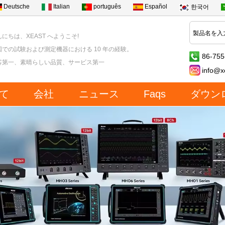
Deutsche
Italian
português
Español
한국어
にちは、XEAST へようこそ!
国での試験および測定機器における 10 年の経験。
86-755
客第一、素晴らしい品質、サービス第一
info@x
て
会社
ニュース
Faqs
ダウン