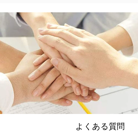
Q
よくある質問
Q：サンプルオーダーは利用
A：はい、リクエストに応じ
Q：サンプルを準備するの
A：製品によっては3〜7日
Q：どの支払い条件を受け入
A：サンプルはウェスタンユニ
に受け付けています。 MP注
Q：サンプルの配送料はいく
A：速達費用は、サンプル
によって異なります。正確
A
ださい。
Q：製品をどのように出荷す
A：サンプル注文の場合、通常
よくある質問
配送。 MP注文の場合、通