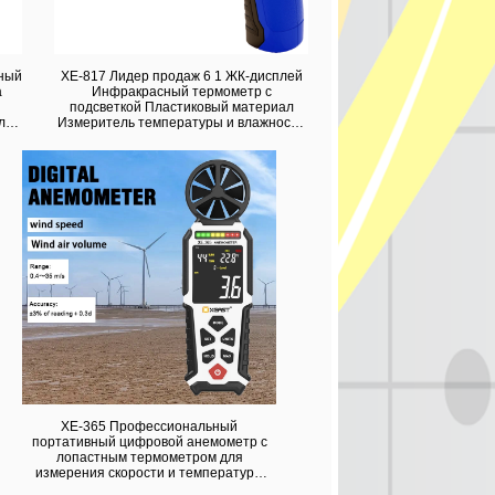
ный
XE-817 Лидер продаж 6 1 ЖК-дисплей
а
Инфракрасный термометр с
подсветкой Пластиковый материал
ль
Измеритель температуры и влажности
а
OEM настраиваемый
XE-365 Профессиональный
портативный цифровой анемометр с
лопастным термометром для
измерения скорости и температуры
ветра по всему миру