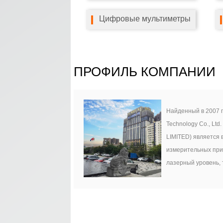
Цифровые мультиметры
ПРОФИЛЬ КОМПАНИИ
Найденный в 2007 
Technology Co., Lt
LIMITED) является
измерительных приб
лазерный уровень,
лазерный измерител
воздуха, звук изме
термометр, анемом
цифровой измерител