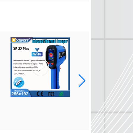
2019 XEAST New Releas
Laser Level XE-68 Seri