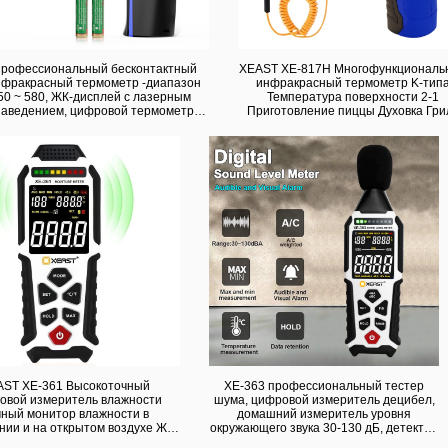
рофессиональный бесконтактный
XEAST XE-817H Многофункциональ
нфракрасный термометр -диапазон
инфракрасный термометр K-тип
50 ~ 580, ЖК-дисплей с лазерным
Температура поверхности 2-1
наведением, цифровой термометр
Приготовление пиццы Духовка Гри
OEM/ODM, настраиваемый
Лазерное тестирование пластик
AST XE-361 Высокоточный
XE-363 профессиональный тестер
овой измеритель влажности
шума, цифровой измеритель децибел,
чный монитор влажности в
домашний измеритель уровня
ии и на открытом воздухе ЖК-
окружающего звука 30-130 дБ, детектор
сплей OEM для приборов
шума, точность DBA/dBC