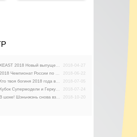
ТР
XEAST 2018 Новый выпущенный лазерный уровень 3D Китай Ведущий поставщик лазерного уровня
2018-04-27
2018 Чемпионат России по футболу: как показать вам «Открытый», «Энтузиазм и красота».
2018-06-22
Кто твоя богиня 2018 года в Кубке мира?
2018-07-05
Кубок Супермодели и Геркулеса Кубка мира
2018-07-24
В шоке! Шэньчжэнь снова взорвался кругом друзей!
2018-10-20