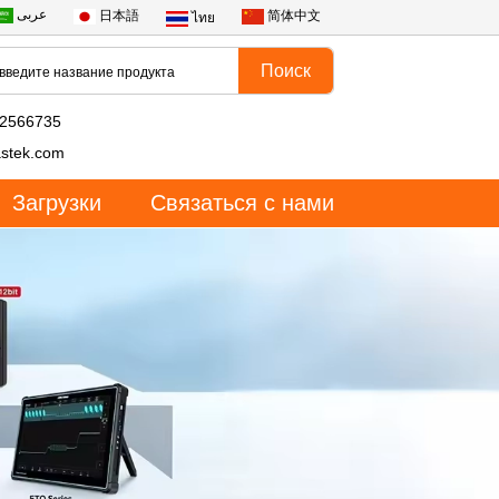
عربى
日本語
简体中文
ไทย
82566735
stek.com
Загрузки
Связаться с нами