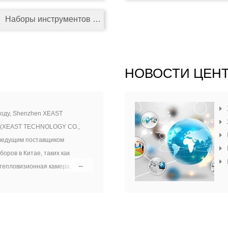
Наборы инструментов для ремонта
НОВОСТИ ЦЕН
году, Shenzhen XEAST
d. (XEAST TECHNOLOGY CO.,
 ведущим поставщиком
оров в Китае, таких как
 тепловизионная камера,
ь расстояния, тестер качества
ритель уровня, инфракрасный
етр, цифровой мультиметр,
ь зажима и т. д.