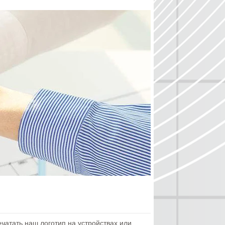
зца?
осу.
но готовить образец?
 продуктов это может занять 3-7 дней.
вы принимаете?
маем Western Union, Payapl, MoneyGram или
 MP принимайте условия выше и L / C.
кспресс-доставка для образца?
авки зависит от количества, веса, картонной
ю вы хотите отправить. Вы можете запросить
тавителя точную информацию.
укцию?
к правило, доставка перевозчиком, как DHL,
заказа MP, обычно отправляются на условиях
ли в море.
чатать наш логотип на устройствах или
 для функциональной оценки, Только
сутствие печати логотипа. Для заказа MP мы
те и упаковке с помощью вашего