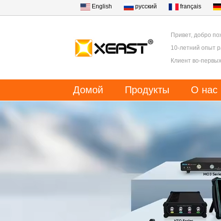
English
русский
français
Привет, добро по
10-летний опыт 
Клиент во-первых
Домой
Продукты
О нас