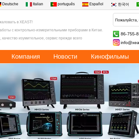
Deutsche
Italian
português
Español
한국어
жаловать в XEAST!
работы с контрольно-измерительными приборами в Китае.
86-755-
, качество изумительное, сервис прежде всего
info@xea
Компания
Новости
Кинофильмы