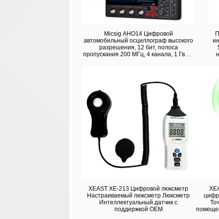
Micsig AHO14 Цифровой
П
автомобильный осциллограф высокого
и
разрешения, 12 бит, полоса
пропускания 200 МГц, 4 канала, 1 Гвыб/
с, частота дискретизации 110 млн точек
XEAST XE-213 Цифровой люксметр
XE
Настраиваемый люксметр Люксметр
цифр
Интеллектуальный датчик с
То
поддержкой OEM
помещен
ди