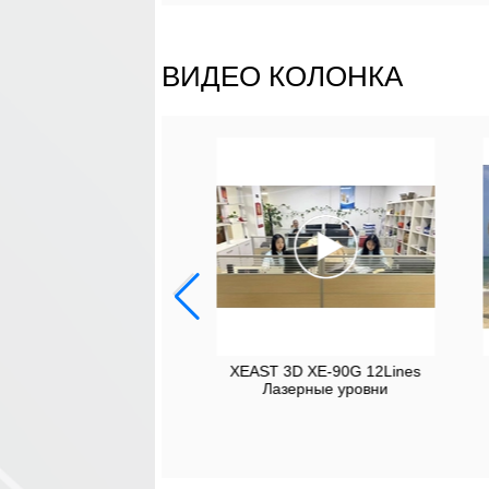
ВИДЕО КОЛОНКА
EAST New Released 3D
XEAST 3D XE-90G 12Lines
r Level XE-68 Series
Лазерные уровни