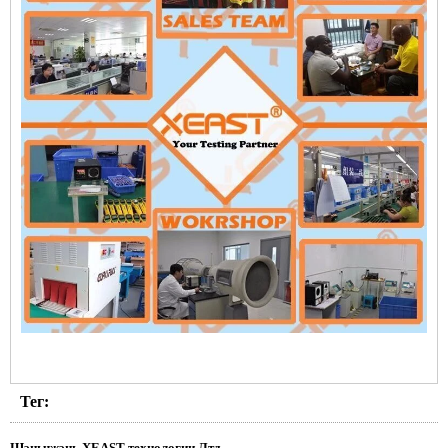
Тег:
Шэньчжэнь XEAST технологии Лтд