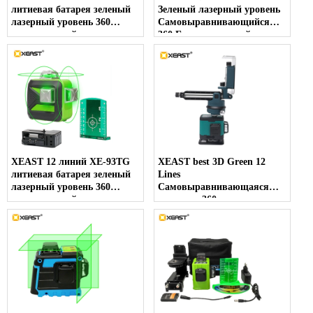
литиевая батарея зеленый
Зеленый лазерный уровень
лазерный уровень 360
Самовыравнивающийся
вертикальный и
360 Горизонтальный и
горизонтальный
вертикальный крест Супер
самонивелирующийся
мощный зеленый лазерный
поперечный 3D лазерный
луч
уровень
XEAST 12 линий XE-93TG
XEAST best 3D Green 12
литиевая батарея зеленый
Lines
лазерный уровень 360
Самовыравнивающаяся
вертикальный и
линия на 360 градусов
горизонтальный
Лазерный измеритель
самонивелирующийся
уровня для пола / стены /
поперечный 3D лазерный
потолка / лестницы
уровень
Украшение