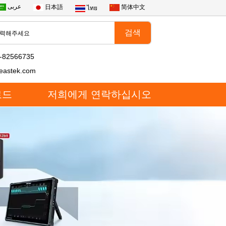
عربى
日本語
简体中文
ไทย
-82566735
eastek.com
로드
저희에게 연락하십시오