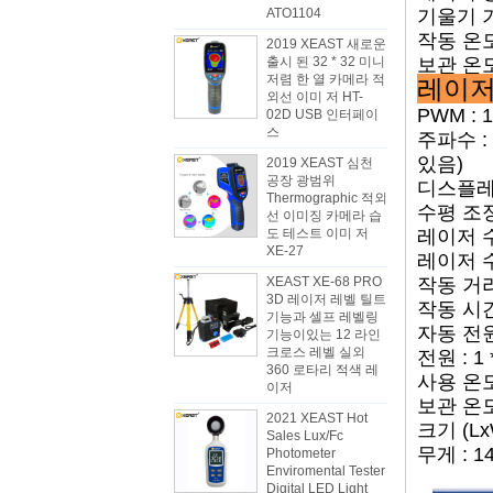
ATO1104
기울기 기
작동 온도 범
2019 XEAST 새로운
출시 된 32 * 32 미니
보관 온도 범
저렴 한 열 카메라 적
레이저
외선 이미 저 HT-
PWM : 1 
02D USB 인터페이
스
주파수 :
있음)
2019 XEAST 심천
공장 광범위
디스플레이
Thermographic 적외
수평 조정 
선 이미징 카메라 습
도 테스트 이미 저
레이저 수신
XE-27
레이저 수신
XEAST XE-68 PRO
작동 거리 :
3D 레이저 레벨 틸트
작동 시간
기능과 셀프 레벨링
자동 전원
기능이있는 12 라인
크로스 레벨 실외
전원 : 1
360 로타리 적색 레
사용 온도 
이저
보관 온도 
2021 XEAST Hot
크기 (LxW
Sales Lux/Fc
무게 : 1
Photometer
Enviromental Tester
Digital LED Light