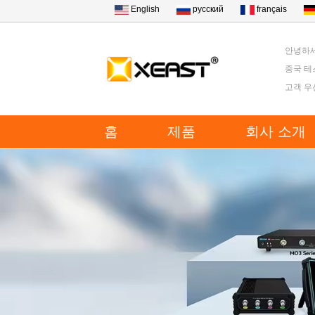
English
русский
français
안녕하세
중국 테
고객 우
홈
제품
회사 소개