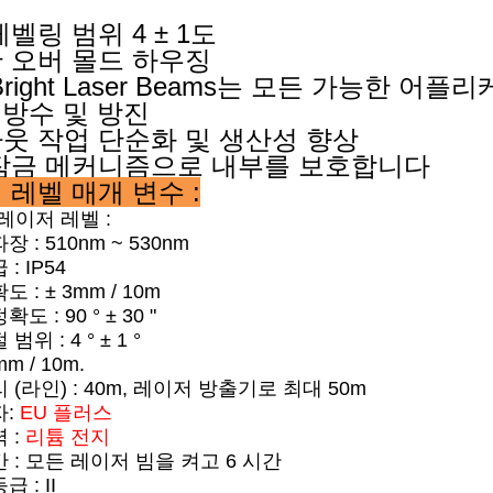
벨링 범위 4 ± 1도
 오버 몰드 하우징
a Bright Laser Beams는 모든 가능한 
 - 방수 및 방진
웃 작업 단순화 및 생산성 향상
잠금 메커니즘으로 내부를 보호합니다
 레벨
매개 변수 :
 레이저 레벨 :
 : 510nm ~ 530nm
: IP54
 : ± 3mm / 10m
도 : 90 ° ± 30 "
위 : 4 ° ± 1 °
m / 10m.
 (라인) : 40m, 레이저 방출기로 최대 50m
자:
EU 플러스
 :
리튬 전지
 : 모든 레이저 빔을 켜고 6 시간
 : II