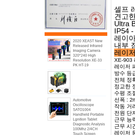
셀프 레
견고한
Ultr
IP54
레이아
2020 XEAST New
내부 
Released Infrared
Imaging Camera
레이저
320*240 High
XE-903
Resolution XE-33
PK HT-19
레이저 파장
방수 등급 
전체 정확도
정교한 정확
수평 조절 범
선폭 : 2m
Automotive
Oscilloscope
작동 거리
SATO1004
전원 단
Handheld Portable
근무 능력
Lgnition Tablet
Diagnostic Analysis
근무 시간
100Mhz 2/4CH
레이저 등급
Touch Screen