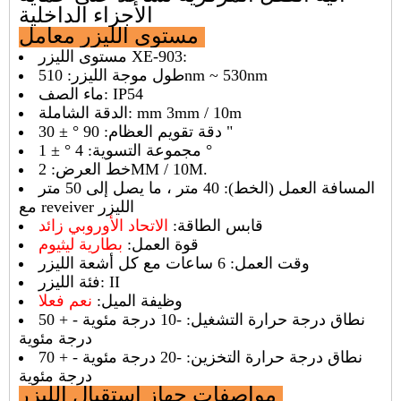
الأجزاء الداخلية
معامل:
مستوى الليزر
مستوى الليزر XE-903:
طول موجة الليزر: 510nm ~ 530nm
ماء الصف: IP54
الدقة الشاملة: mm 3mm / 10m
دقة تقويم العظام: 90 ° ± 30 "
مجموعة التسوية: 4 ° ± 1 °
خط العرض: 2MM / 10M.
المسافة العمل (الخط): 40 متر ، ما يصل إلى 50 متر
مع reveiver الليزر
قابس الطاقة:
الاتحاد الأوروبي زائد
بطارية ليثيوم
قوة العمل:
وقت العمل: 6 ساعات مع كل أشعة الليزر
فئة الليزر: II
وظيفة الميل:
نعم فعلا
نطاق درجة حرارة التشغيل: -10 درجة مئوية - + 50
درجة مئوية
نطاق درجة حرارة التخزين: -20 درجة مئوية - + 70
درجة مئوية
مواصفات جهاز استقبال الليزر: