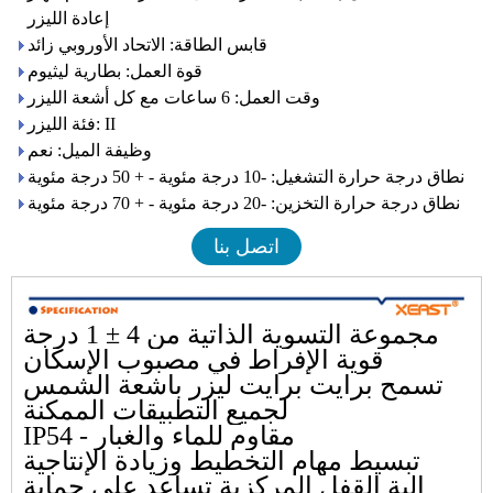
إعادة الليزر
قابس الطاقة: الاتحاد الأوروبي زائد
قوة العمل: بطارية ليثيوم
وقت العمل: 6 ساعات مع كل أشعة الليزر
فئة الليزر: II
وظيفة الميل: نعم
نطاق درجة حرارة التشغيل: -10 درجة مئوية - + 50 درجة مئوية
نطاق درجة حرارة التخزين: -20 درجة مئوية - + 70 درجة مئوية
اتصل بنا
مجموعة التسوية الذاتية من 4 ± 1 درجة
قوية الإفراط في مصبوب الإسكان
تسمح برايت برايت ليزر بأشعة الشمس
لجميع التطبيقات الممكنة
IP54 - مقاوم للماء والغبار
تبسيط مهام التخطيط وزيادة الإنتاجية
آلية القفل المركزية تساعد على حماية