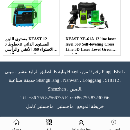
XEAST XE-61A 12 line laser
مستوى الليزر XEAST 12
level 360 Self-leveling Cross
خطوط 3D المستوى الذاتي
Line 3D Laser Level Green
الاستواء 360 الأفقي والرأسي
mode3
سوبر قوية مستوى الليزر
الأخضر
الطابق الرابع عشر ، مبنى B بناية Huayi ، رقم 9 من Pingji Blvd ،
حديقة صناعية Shangli lang ، Nanwan ، Longgang ، 518112 ،
Shenzhen ، الصين.
Tel: +86 755 82566735 Fax: +86 755 83230956
خريطة الموقع
ماجستير
ماجستير كامل
اتصل بنا
معلومات عنا
فئة
مسكن