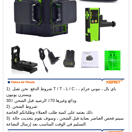
1). شروط الدفع: نحن نقبل T / T ، L / C ، باي بال ، موني جرام ،
ويسترن يونيون.
30٪ ودائع وغيرها 70٪ الرصيد قبل الشحن.
2). شروط الشحن:
ذلك يعتمد على كمية طلب العملاء وطلباتكم الخاصة
3). سيتم فحص العناصر بعناية قبل الشحن ، وسوف نقوم بتحديث حالة
التسليم في الوقت المناسب بعد إرسال البضاعة.