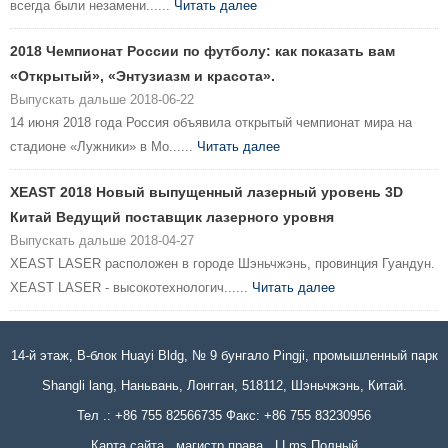
всегда были незамени......
Читать далее
2018 Чемпионат России по футболу: как показать вам
«Открытый», «Энтузиазм и красота».
Выпускать дальше 2018-06-22
14 июня 2018 года Россия объявила открытый чемпионат мира на
стадионе «Лужники» в Мо......
Читать далее
XEAST 2018 Новый выпущенный лазерный уровень 3D
Китай Ведущий поставщик лазерного уровня
Выпускать дальше 2018-04-27
XEAST LASER расположен в городе Шэньчжэнь, провинция Гуандун.
XEAST LASER - высокотехнологич......
Читать далее
14-й этаж, B-блок Huayi Bldg, № 9 бунгало Pingji, промышленный парк
Shangli lang, Наньвань, Лонгган, 518112, Шэньчжэнь, Китай.
Тел .: +86 755 82566735 Факс: +86 755 83230956
Карта сайта
магистр права
LLms Полный