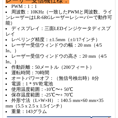
レーザー受信機仕様：
PWM：1：1
周波数：10KHz（一致したPWMと周波数、ライ
ンレーザーはLR-6RGレーザーレシーバーで動作可
能）
ディスプレイ：三面LEDインジケータディスプ
レイ
レベリング精度：±1.5mm（±1/17インチ）
レーザー受信ウィンドウの幅：20 mm（4/5
In。）
レーザー受信ウィンドウの高さ：20 mm（4/5
In。）
作動距離：50メートル（200フィート）
運転時間：70時間
オートパワーオフ：（無信号検出時）8分
電源：1 * 9V乾電池
使用温度範囲：-10℃〜+ 50℃
保存温度範囲：-25℃〜+ 70℃
外形寸法（L×W×H）：140.5 mm×60 mm×35
mm（5.5 x 2.5 x 1.5インチ）
重量：143グラム