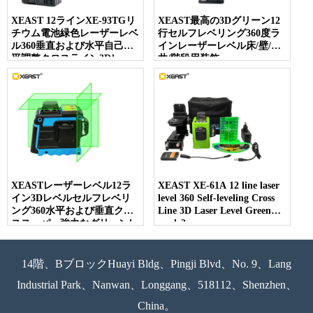
XEAST 12ラインXE-93TGリ
XEAST最高の3Dグリーン12
チウム電池緑色レーザーレベ
行セルフレベリング360度ラ
ル360垂直および水平自己水
インレーザーレベル床/壁/天
平調整クロスライン3Dレー
井/階段用装飾
ザーレベル
XEASTレーザーレベル12ラ
XEAST XE-61A 12 line laser
イン3Dレベルセルフレベリ
level 360 Self-leveling Cross
ング360水平および垂直クロ
Line 3D Laser Level Green
ススーパー強力なグリーンレ
mode3
ーザーレベル
14階、BブロックHuayi Bldg、Pingji Blvd、No. 9、Lang
Industrial Park、Nanwan、Longgang、518112、Shenzhen、
China。