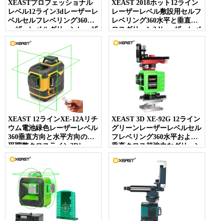
XEASTプロフェッショナル
XEAST 2018ホット12ライン
レベル12ライン3dレーザーレ
レーザーレベル敷設用セルフ
ベルセルフレベリング360レ
レベリング360水平と垂直ク
ーザーレベルグリーンレーザ
ロスグリーン3dレーザーレベ
ービームライン532nm、
ル
30mw
XEAST 12ラインXE-12Aリチ
XEAST 3D XE-92G 12ライン
ウム電池緑色レーザーレベル
グリーンレーザーレベルセル
360垂直方向と水平方向の水
フレベリング360水平および
平調整クロスライン3Dレー
垂直クロス超強力なグリーン
ザーレベル
レーザービームライン