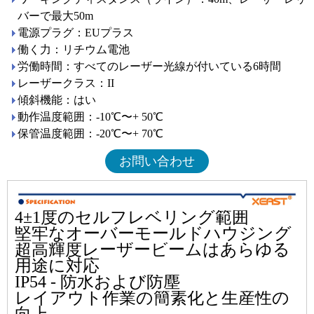
バーで最大50m
電源プラグ：EUプラス
働く力：リチウム電池
労働時間：すべてのレーザー光線が付いている6時間
レーザークラス：II
傾斜機能：はい
動作温度範囲：-10℃〜+ 50℃
保管温度範囲：-20℃〜+ 70℃
お問い合わせ
4±1度のセルフレベリング範囲
堅牢なオーバーモールドハウジング
超高輝度レーザービームはあらゆる
用途に対応
IP54 - 防水および防塵
レイアウト作業の簡素化と生産性の