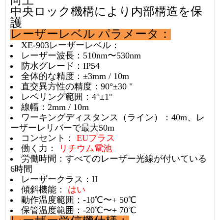
向上
中央ロック機構により内部構造を保
護
レーザーレベル
パラメータ：
XE-903レーザーレベル：
レーザー波長：510nm〜530nm
防水グレード：IP54
全体的な精度：±3mm / 10m
直交異方性の精度：90°±30 "
レベリング範囲：4°±1°
線幅：2mm / 10m
ワーキングディスタンス（ライン）：40m、レ
ーザーレリバーで最大50m
コンセント：
EUプラス
働く力：
リチウム電池
労働時間：すべてのレーザー光線が付いている
6時間
レーザークラス：II
傾斜機能：
はい
動作温度範囲：-10℃〜+ 50℃
保管温度範囲：-20℃〜+ 70℃