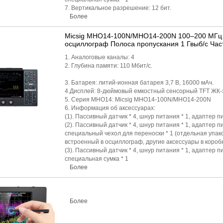
7. Вертикальное разрешение: 12 бит.
Более
Micsig MHO14-100N/MHO14-200N 100–200 МГц
осциллограф Полоса пропускания 1 Гвыб/с Част
1. Аналоговые каналы: 4
2. Глубина памяти: 110 Мбит/с.
3. Батарея: литий-ионная батарея 3,7 В, 16000 мАч.
4.Дисплей: 8-дюймовый емкостный сенсорный TFT ЖК-э
5. Серия MHO14: Micsig MHO14-100N/MHO14-200N
6. Информация об аксессуарах:
(1). Пассивный датчик * 4, шнур питания * 1, адаптер п
(2). Пассивный датчик * 4, шнур питания * 1, адаптер п
специальный чехол для переноски * 1 (отдельная упаков
встроенный в осциллограф, другие аксессуары в коробк
(3). Пассивный датчик * 4, шнур питания * 1, адаптер п
специальная сумка * 1
Более
Более