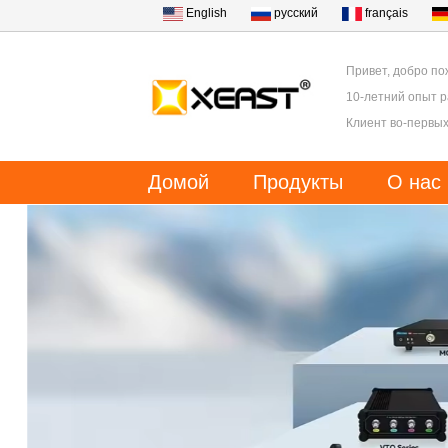
English
русский
français
Привет, добро по
10-летний опыт 
Клиент во-первых
Домой
Продукты
О нас