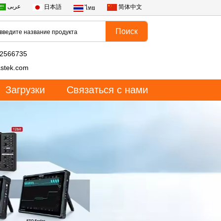
عربى
日本語
简体中文
ไทย
82566735
stek.com
Загрузки
Связаться с нами