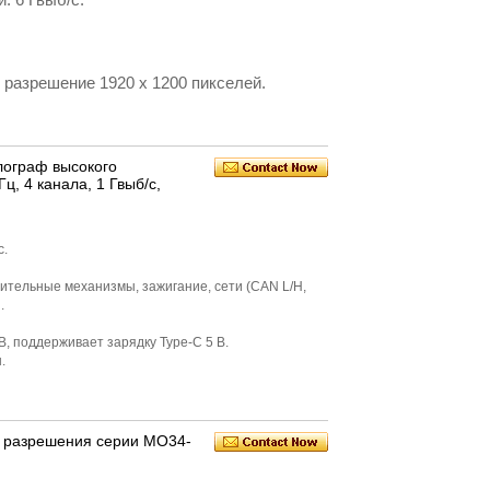
 разрешение 1920 x 1200 пикселей.
лограф высокого
ц, 4 канала, 1 Гвыб/с,
с.
лнительные механизмы, зажигание, сети (CAN L/H,
.
В, поддерживает зарядку Type-C 5 В.
.
о разрешения серии MO34-