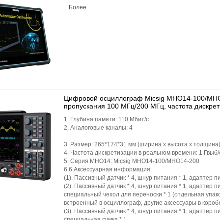
Более
Цифровой осциллограф Micsig MHO14-100/MHO
пропускания 100 МГц/200 МГц, частота дискрети
1. Глубина памяти: 110 Мбит/с.
2. Аналоговые каналы: 4
3. Размер: 265*174*31 мм (ширина х высота х толщина
4. Частота дискретизации в реальном времени: 1 Гвыб/
5. Серия MHO14: Micsig MHO14-100/MHO14-200
6.6.Аксессуарная информация:
(1). Пассивный датчик * 4, шнур питания * 1, адаптер п
(2). Пассивный датчик * 4, шнур питания * 1, адаптер п
специальный чехол для переноски * 1 (отдельная упаков
встроенный в осциллограф, другие аксессуары в коробк
(3). Пассивный датчик * 4, шнур питания * 1, адаптер п
специальная сумка * 1