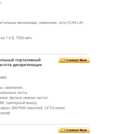
с.
лнительные механизмы, зажигание, сети (CAN L/H,
ор 7,4 В, 7500 мАч.
ильный портативный
астота дискретизации
мм/с
ды, зажигание,
нированные тесты
ания, фильтр нижних частот.
DMI, триггерный выход
кран, 800*600 пикселей, 14*10 ячеек.
тором)