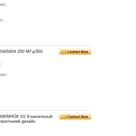
мм/с
а)
504/5004 250 МГц/350
с.
мм/с
O68/MHO6 1G 8-канальный
ьтратонкий дизайн