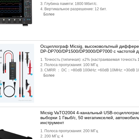
3. Глубина памяти: 1800 Мбит/с.
4. Вертикальное разрешение: 12 бит.
Более
Осциллограф Micsig, высоковольтный диффере
DP-DP700/DP1500/DP3000/DP7000 с частотой д
1. Точность (типичная): ±2% (настраиваемая точность 
2. Полоса пропускания: 100 МГц
3. CMRR ： DC：>80dB 100kHz: >60dB 10MHz: >30dB 1
Более
Micsig VaTO2004 4-канальный USB-осциллогра
выборки 1 Гвыб/с, 50 ​​мегапикселей, автомоби
инструмент
1. Полоса пропускания: 200 МГц
2. 200 МГц: 4