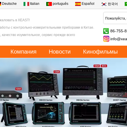
Deutsche
Italian
português
Español
한국어
жаловать в XEAST!
работы с контрольно-измерительными приборами в Китае.
86-755-
, качество изумительное, сервис прежде всего
info@xea
Компания
Новости
Кинофильмы