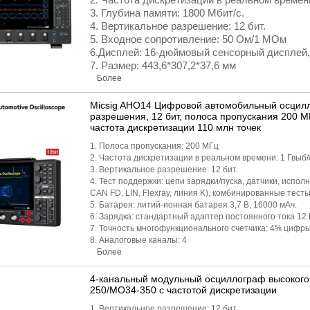
3. Глубина памяти: 1800 Мбит/с.
4. Вертикальное разрешение: 12 бит.
5. Входное сопротивление: 50 Ом/1 МОм
6.Дисплей: 16-дюймовый сенсорный дисплей,
7. Размер: 443,6*307,2*37,6 мм
Более
Micsig AHO14 Цифровой автомобильный осцил
разрешения, 12 бит, полоса пропускания 200 МГ
частота дискретизации 110 млн точек
1. Полоса пропускания: 200 МГц
2. Частота дискретизации в реальном времени: 1 Гвыб/
3. Вертикальное разрешение: 12 бит.
4. Тест поддержки: цепи зарядки/пуска, датчики, испо
CAN FD, LIN, Flexray, линия K), комбинированные тесты
5. Батарея: литий-ионная батарея 3,7 В, 16000 мАч.
6. Зарядка: стандартный адаптер постоянного тока 12 
7. Точность многофункционального счетчика: 4⅚ цифры
8. Аналоговые каналы: 4
Более
4-канальный модульный осциллограф высоког
250/MO34-350 с частотой дискретизации
1. Вертикальное разрешение: 12 бит.