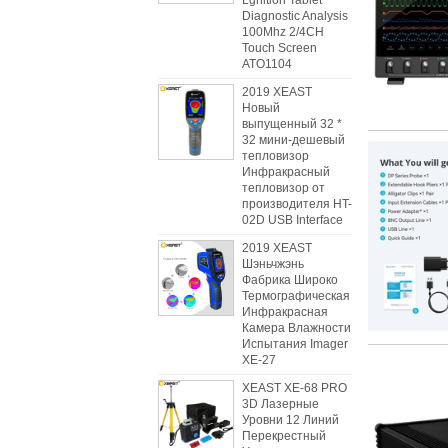
Lgnition Tablet
Diagnostic Analysis
100Mhz 2/4CH
Touch Screen
ATO1104
2019 XEAST
Новый
выпущенный 32 *
32 мини-дешевый
тепловизор
Инфракрасный
тепловизор от
производителя HT-
02D USB Interface
2019 XEAST
Шэньчжэнь
Фабрика Широко
Термографическая
Инфракрасная
Камера Влажности
Испытания Imager
XE-27
XEAST XE-68 PRO
3D Лазерные
Уровни 12 Линий
Перекрестный