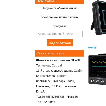
Подписаться
Получайте обновления по
электронной почте о новых
продуктах
Свяжитесь с нами
Шэньчжэньская компания XEAST
Technology Co., Ltd.
13-й этаж, корпус А, здание Хуайи,
№ 9 бульвара Пинджи,
промышленный парк Лилан,
Наньвань, 518112, Шэньчжэнь,
Китай.
Тел:86 755 82566735 Факс:86
755 83230956