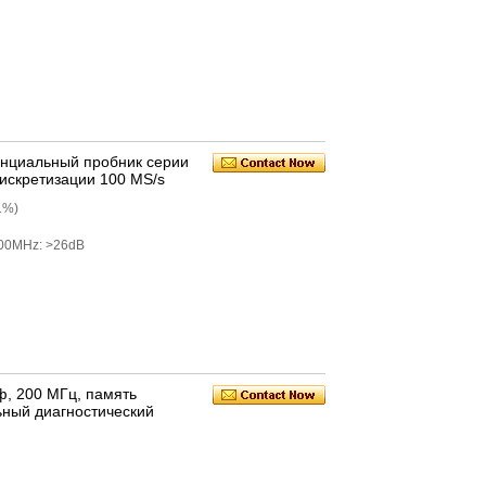
нциальный пробник серии
искретизации 100 MS/s
1%)
00MHz: >26dB
ф, 200 МГц, память
льный диагностический