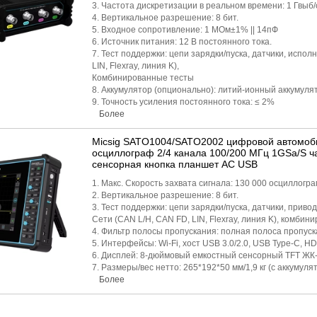
3. Частота дискретизации в реальном времени: 1 Гвыб/
4. Вертикальное разрешение: 8 бит.
5. Входное сопротивление: 1 МОм±1% || 14пФ
6. Источник питания: 12 В постоянного тока.
7. Тест поддержки: цепи зарядки/пуска, датчики, испо
LIN, Flexray, линия K),
Комбинированные тесты
8. Аккумулятор (опционально): литий-ионный аккумулят
9. Точность усиления постоянного тока: ≤ 2%
Более
Micsig SATO1004/SATO2002 цифровой автомоб
осциллограф 2/4 канала 100/200 МГц 1GSa/S ч
сенсорная кнопка планшет AC USB
1. Макс. Скорость захвата сигнала: 130 000 осциллогра
2. Вертикальное разрешение: 8 бит.
3. Тест поддержки: цепи зарядки/пуска, датчики, приво
Сети (CAN L/H, CAN FD, LIN, Flexray, линия K), комби
4. Фильтр полосы пропускания: полная полоса пропуск
5. Интерфейсы: Wi-Fi, хост USB 3.0/2.0, USB Type-C, H
6. Дисплей: 8-дюймовый емкостный сенсорный TFT ЖК-э
7. Размеры/вес нетто: 265*192*50 мм/1,9 кг (с аккумуля
Более