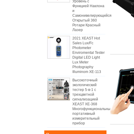
Уровень с
Функцией Наклона
и
Самонивелирующийся
Открытый 360
Ротари Красный
Лазер
2021 XEAST Hot
Sales Lux/Fc
Photometer
Enviromental Tester
Digital LED Light
Lux Meter
Photography
Illuminom XE-113
Высокоточный
экологический
тестер 5-в-1 с
трехцветной
сигнализацией
XEAST XE-368
Многофункциональный
портативный
измерительный
прибор