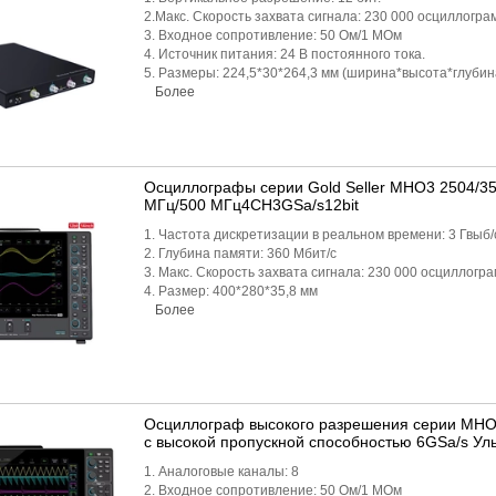
2.Макс. Скорость захвата сигнала: 230 000 осциллогра
3. Входное сопротивление: 50 Ом/1 МОм
4. Источник питания: 24 В постоянного тока.
5. Размеры: 224,5*30*264,3 мм (ширина*высота*глубин
Более
Осциллографы серии Gold Seller MHO3 2504/3
МГц/500 МГц4CH3GSa/s12bit
1. Частота дискретизации в реальном времени: 3 Гвыб/
2. Глубина памяти: 360 Мбит/с
3. Макс. Скорость захвата сигнала: 230 000 осциллогра
4. Размер: 400*280*35,8 мм
Более
Осциллограф высокого разрешения серии MH
с высокой пропускной способностью 6GSa/s Ул
1. Аналоговые каналы: 8
2. Входное сопротивление: 50 Ом/1 МОм