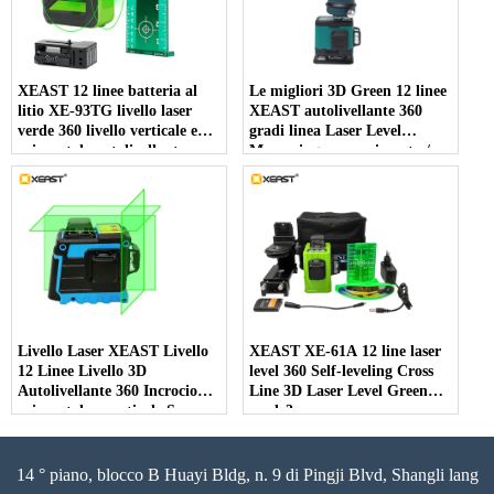
XEAST 12 linee batteria al
Le migliori 3D Green 12 linee
litio XE-93TG livello laser
XEAST autolivellante 360 ​​
verde 360 ​​livello verticale e
gradi linea Laser Level
orizzontale autolivellante
Measuring per pavimento /
linea trasversale livello laser
parete / soffitto / scale
3D
Decorazione
Livello Laser XEAST Livello
XEAST XE-61A 12 line laser
12 Linee Livello 3D
level 360 Self-leveling Cross
Autolivellante 360 ​​Incrocio
Line 3D Laser Level Green
orizzontale e verticale Super
mode3
potente livello laser verde
14 ° piano, blocco B Huayi Bldg, n. 9 di Pingji Blvd, Shangli lang