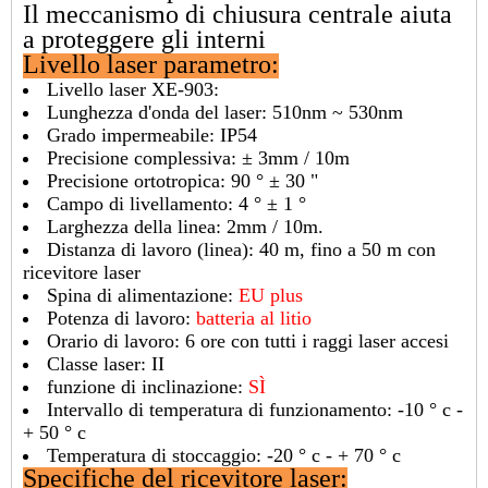
Il meccanismo di chiusura centrale aiuta
a proteggere gli interni
Livello laser
parametro:
Livello laser XE-903:
Lunghezza d'onda del laser: 510nm ~ 530nm
Grado impermeabile: IP54
Precisione complessiva: ± 3mm / 10m
Precisione ortotropica: 90 ° ± 30 "
Campo di livellamento: 4 ° ± 1 °
Larghezza della linea: 2mm / 10m.
Distanza di lavoro (linea): 40 m, fino a 50 m con
ricevitore laser
Spina di alimentazione:
EU plus
Potenza di lavoro:
batteria al litio
Orario di lavoro: 6 ore con tutti i raggi laser accesi
Classe laser: II
funzione di inclinazione:
SÌ
Intervallo di temperatura di funzionamento: -10 ° c -
+ 50 ° c
Temperatura di stoccaggio: -20 ° c - + 70 ° c
Specifiche del ricevitore laser: