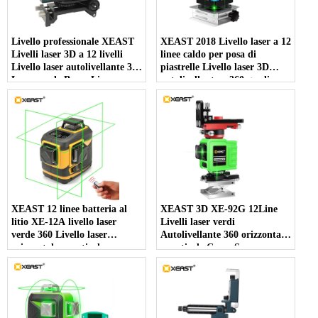
Livello professionale XEAST
XEAST 2018 Livello laser a 12
Livelli laser 3D a 12 livelli
linee caldo per posa di
Livello laser autolivellante 360
piastrelle Livello laser 3D
​​Laser verde Beam Line
autolivellante a 360 gradi
532nm, 30mw
orizzontali e verticali
XEAST 12 linee batteria al
XEAST 3D XE-92G 12Line
litio XE-12A livello laser
Livelli laser verdi
verde 360 ​​Livello laser
Autolivellante 360 ​​orizzontale
orizzontale e verticale
e verticale Croce Super
autolivellante a croce 3D
potente linea laser verde