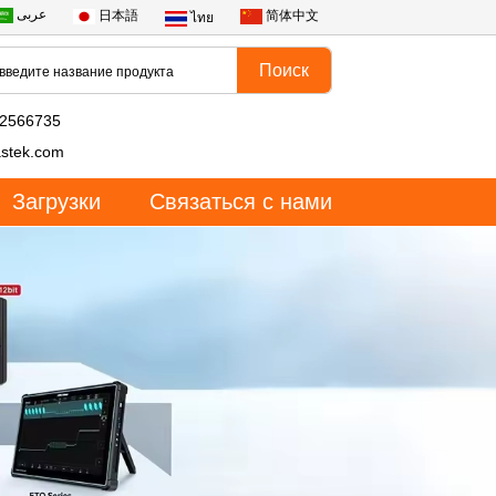
عربى
日本語
简体中文
ไทย
82566735
stek.com
Загрузки
Связаться с нами