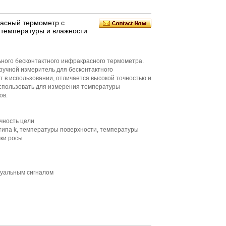
асный термометр с
 температуры и влажности
ого бесконтактного инфракрасного термометра.
ручной измеритель для бесконтактного
 в использовании, отличается высокой точностью и
спользовать для измерения температуры
ов.
чность цели
ипа k, температуры поверхности, температуры
ки росы
зуальным сигналом