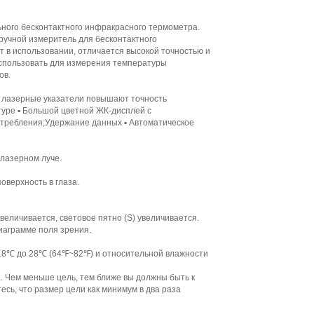
ого бесконтактного инфракрасного термометра.
ручной измеритель для бесконтактного
 в использовании, отличается высокой точностью и
спользовать для измерения температуры
ов.
 лазерные указатели повышают точность
уре ▪ Большой цветной ЖК-дисплей с
потребления;Удержание данных ▪ Автоматическое
лазерном луче.
оверхность в глаза.
величивается, световое пятно (S) увеличивается.
иаграмме поля зрения.
 18℃ до 28℃ (64℉~82℉) и относительной влажности
. Чем меньше цель, тем ближе вы должны быть к
есь, что размер цели как минимум в два раза