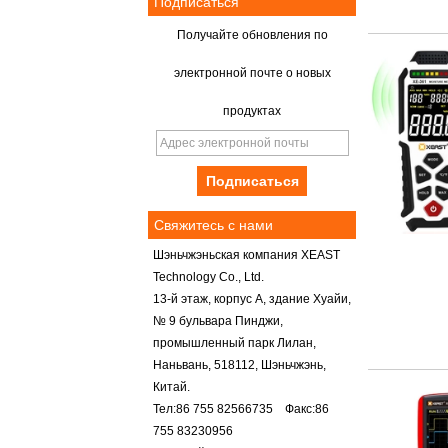
Подписаться
Получайте обновления по
электронной почте о новых
продуктах
Свяжитесь с нами
Шэньчжэньская компания XEAST
Technology Co., Ltd.
13-й этаж, корпус А, здание Хуайи,
№ 9 бульвара Пинджи,
промышленный парк Лилан,
Наньвань, 518112, Шэньчжэнь,
Китай.
Тел:86 755 82566735 Факс:86
755 83230956