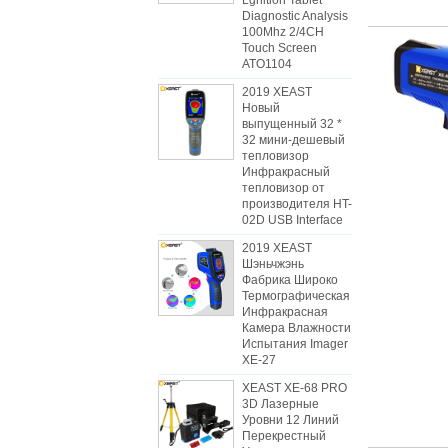
Lgnition Tablet
Diagnostic Analysis
100Mhz 2/4CH
Touch Screen
ATO1104
2019 XEAST
Новый
выпущенный 32 *
32 мини-дешевый
тепловизор
Инфракрасный
тепловизор от
производителя HT-
02D USB Interface
2019 XEAST
Шэньчжэнь
Фабрика Широко
Термографическая
Инфракрасная
Камера Влажности
Испытания Imager
XE-27
XEAST XE-68 PRO
3D Лазерные
Уровни 12 Линий
Перекрестный