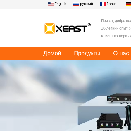
English
русский
français
Привет, добро по
10-летний опыт 
Клиент во-первых
Домой
Продукты
О нас