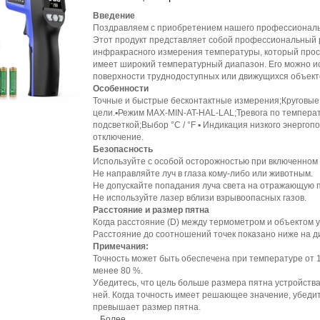
Введение
Поздравляем с приобретением нашего профессиональн
Этот продукт представляет собой профессиональный 
инфракрасного измерения температуры, который прост
имеет широкий температурный диапазон. Его можно и
поверхности труднодоступных или движущихся объект
Особенности
Точные и быстрые бесконтактные измерения;Круговые
цели.▪Режим MAX-MIN-AT-HAL-LAL;Тревога по температ
подсветкой;Выбор °C / °F ▪ Индикация низкого энерго
отключение.
Безопасность
Используйте с особой осторожностью при включенном 
Не направляйте луч в глаза кому-либо или животным.
Не допускайте попадания луча света на отражающую п
Не используйте лазер вблизи взрывоопасных газов.
Расстояние и размер пятна
Когда расстояние (D) между термометром и объектом у
Расстояние до соотношений точек показано ниже на д
Примечания:
Точность может быть обеспечена при температуре от
менее 80 %.
Убедитесь, что цель больше размера пятна устройства
ней. Когда точность имеет решающее значение, убедит
превышает размер пятна.
Более