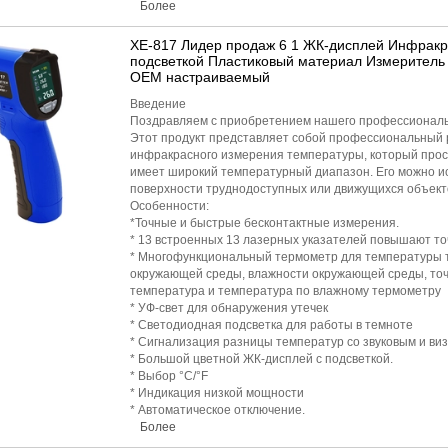
Более
XE-817 Лидер продаж 6 1 ЖК-дисплей Инфракр
подсветкой Пластиковый материал Измеритель
OEM настраиваемый
Введение
Поздравляем с приобретением нашего профессиональн
Этот продукт представляет собой профессиональный 
инфракрасного измерения температуры, который прост
имеет широкий температурный диапазон. Его можно и
поверхности труднодоступных или движущихся объект
Особенности:
*Точные и быстрые бесконтактные измерения.
* 13 встроенных 13 лазерных указателей повышают то
* Многофункциональный термометр для температуры т
окружающей среды, влажности окружающей среды, точ
температура и температура по влажному термометру
* УФ-свет для обнаружения утечек
* Светодиодная подсветка для работы в темноте
* Сигнализация разницы температур со звуковым и ви
* Большой цветной ЖК-дисплей с подсветкой.
* Выбор °C/°F
* Индикация низкой мощности
* Автоматическое отключение.
Более