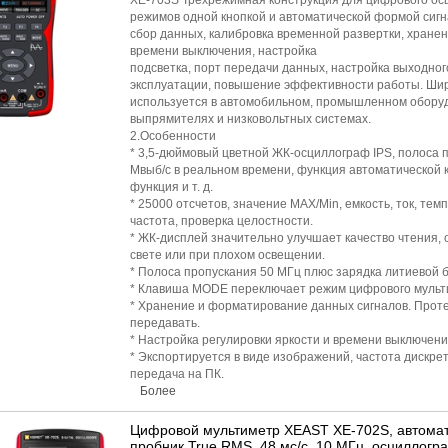
XE-703S Трехрежимная конструкция для цифрового ос
режимов одной кнопкой и автоматической формой сигн
сбор данных, калибровка временной развертки, хранен
времени выключения, настройка
подсветка, порт передачи данных, настройка выходног
эксплуатации, повышение эффективности работы. Ши
используется в автомобильном, промышленном оборуд
выпрямителях и низковольтных системах.
2.Особенности
* 3,5-дюймовый цветной ЖК-осциллограф IPS, полоса 
Мвыб/с в реальном времени, функция автоматической 
функция и т. д.
* 25000 отсчетов, значение MAX/Min, емкость, ток, те
частота, проверка целостности.
* ЖК-дисплей значительно улучшает качество чтения, 
свете или при плохом освещении.
* Полоса пропускания 50 МГц плюс зарядка литиевой
* Клавиша MODE переключает режим цифрового мульт
* Хранение и форматирование данных сигналов. Прот
передавать.
* Настройка регулировки яркости и времени выключени
* Экспортируется в виде изображений, частота дискрет
передача на ПК.
Более
Цифровой мультиметр XEAST XE-702S, автомат
пробник True RMS, 48 мс/с, 10 МГц, осциллогр