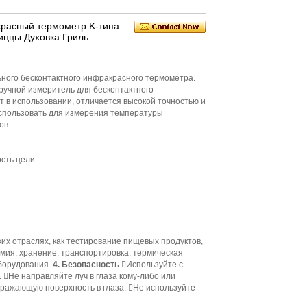
расный термометр K-типа
иццы Духовка Гриль
ого бесконтактного инфракрасного термометра.
ручной измеритель для бесконтактного
 в использовании, отличается высокой точностью и
спользовать для измерения температуры
ов.
сть цели.
ких отраслях, как тестирование пищевых продуктов,
мия, хранение, транспортировка, термическая
оборудования.
4. Безопасность
Используйте с
 Не направляйте луч в глаза кому-либо или
тражающую поверхность в глаза. Не используйте