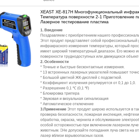
XEAST XE-817H Многофункциональный инфрак
Температура поверхности 2-1 Приготовление п
Лазерное тестирование пластика
1. Введение
Поздравляем с приобретением нашего профессиональн
Этот продукт представляет собой профессиональный 
инфракрасного измерения температуры, который прост
имеет широкий температурный диапазон. Его можно и
поверхности труднодоступных или движущихся объект
2. Особенности
* Точные и быстрые бесконтактные измерения.
* 13 встроенных лазерных указателей повышают точно
* Большой цветной ЖК-дисплей с подсветкой.
* Коэффициент излучения регулируется от 0,1 до 1,0.
* Разрешение 0,1 ℃ (0,1 ℉)
* Блокировка триггера
* Звуковая и визуальная сигнализация
* Автоматическое отключение
3.Применение
Этот продукт широко используется в та
проверка безопасности, пожарная инспекция, нефтехи
обработка, окраска, чернила и обслуживание электро
особой осторожностью при включенном лазерном луче.
животным. Не допускайте попадания луча света на о
лазер вблизи взрывоопасных газов.