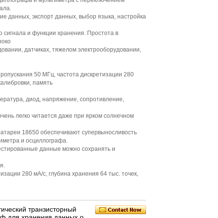
циллографа и мультиметра с переключением
ала.
ие данных, экспорт данных, выбор языка, настройка
о сигнала и функции хранения. Простота в
роко
овании, датчиках, тяжелом электрооборудовании,
пропускания 50 МГц, частота дискретизации 280
калибровки, память
мпература, диод, напряжение, сопротивление,
очень легко читается даже при ярком солнечном
 батареи 18650 обеспечивают супервыносливость
иметра и осциллографа.
естированные данные можно сохранять и
я.
изации 280 мА/с, глубина хранения 64 тыс. точек,
ический транзисторный
аф для хранения данных о