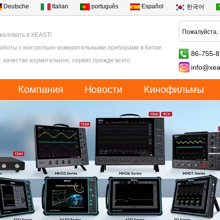
Deutsche
Italian
português
Español
한국어
жаловать в XEAST!
работы с контрольно-измерительными приборами в Китае.
86-755-
, качество изумительное, сервис прежде всего
info@xea
Компания
Новости
Кинофильмы