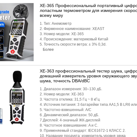
XE-365 Профессиональный портативный цифро
лопастным термометром для измерения скорос
всему миру
1. Тип: Анемометр
2. Фирменное наименование: XEAST
3. Номер модели: XE-365
4. Происхождение: материковый Китай
5. Точность скорости ветра: ± 3% 0,3d.
Более
XE-363 профессиональный тестер шума, цифро
домашний измеритель уровня окружающего звук
шума, точность DBA/dBC
1. Диапазон измерения: 30–130 дБ.
2. Номер модели: XE-363
3. Частота отклика: 31,5 Гц ~ 8 кГц
4. Источник питания: 3 батарейки типа AA1,5 В LR6 или
5. Частотно-взвешенный: A/C
6. Динамический диапазон: 50 дБ.
7.Дисплей: 4-значный ЖК-дисплей
8. Частотное взвешивание: A и C.
9. Применяемый стандарт: IEC61672-1 КЛАСС 2.
10. Название продукта: измеритель уровня звука