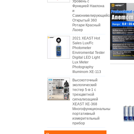
Уровень с
Функцией Наклона
и
Самонивелирующийся
Открытый 360
Ротари Красный
Лазер
2021 XEAST Hot
Sales Lux/Fc
Photometer
Enviromental Tester
Digital LED Light
Lux Meter
Photography
Illuminom XE-113
Высокоточный
экологический
тестер 5-в-1 с
трехцветной
сигнализацией
XEAST XE-368
Многофункциональный
портативный
измерительный
прибор