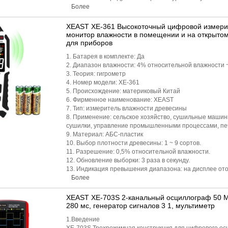
Более
XEAST XE-361 Высокоточный цифровой измери
монитор влажности в помещении и на открыто
для приборов
1. Батарея в комплекте: Да
2. Диапазон влажности: 4% относительной влажности 
3. Теория: гигрометр
4. Номер модели: XE-361
5. Происхождение: материковый Китай
6. Фирменное наименование: XEAST
7. Тип: измеритель влажности древесины
8. Применение: сельское хозяйство, сушильные маши
сушилки, управление промышленными процессами, пе
9. Материал: АБС-пластик
10. Выбор плотности древесины: 1 ~ 9 сортов.
11. Разрешение: 0,5% относительной влажности.
12. Обновление выборки: 3 раза в секунду.
13. Индикация превышения диапазона: на дисплее от
Более
XEAST XE-703S 2-канальный осциллограф 50 М
280 мс, генератор сигналов 3 1, мультиметр
1.Введение