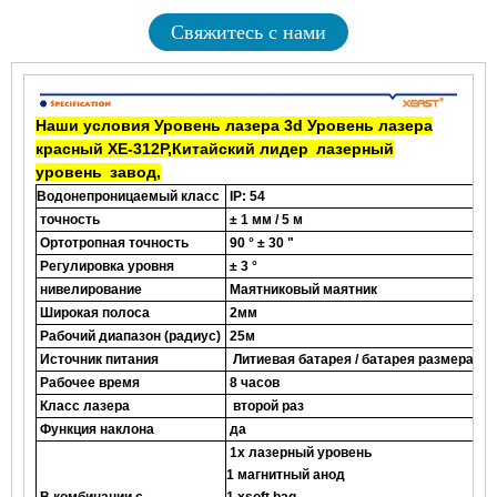
Свяжитесь с нами
Наши условия
Уровень лазера
3d
Уровень лазера
красный
XE-312
Р,
Китайский лидер
лазерный
уровень
завод
,
Водонепроницаемый класс
IP: 54
точность
± 1 мм / 5 м
Ортотропная точность
90 ° ± 30 "
Регулировка уровня
± 3 °
нивелирование
Маятниковый маятник
Широкая полоса
2мм
Рабочий диапазон (радиус)
25м
Источник питания
Литиевая батарея / батарея размера AA 
Рабочее время
8 часов
Класс лазера
второй раз
Функция наклона
да
1x лазерный уровень
1 магнитный анод
В комбинации с
1 xsoft bag