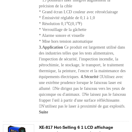
* 13 pointeurs laser intégrés augmentent la
précision de la cible
* Grand écran LCD couleur avec rétroéclairage
* Émissivité réglable de 0,1 à 1,0
* Résolution 0,1℃(0,1℉)
* Verrouillage de la gâchette
* Alarme sonore et visuelle
* Mise hors tension automatique
3.Application
Ce produit est largement utilisé dans
des industries telles que les tests alimentaires,
l'inspection de sécurité, l'inspection incendie, la
pétrochimie, le stockage, le transport, le traitement
thermique, la peinture, l'encre et la maintenance des
équipements électriques.
4.Sécurité
Utilisez avec
une extrême prudence lorsque le faisceau laser est
allumé. Ne dirigez pas le faisceau vers les yeux de
quiconque ou d'animaux. Ne laissez pas le faisceau
frapper l'œil à partir d'une surface réfléchissante.
N'utilisez pas le laser à proximité de gaz explosifs.
Suite
XE-817 Hot-Selling 6 1 LCD affichage