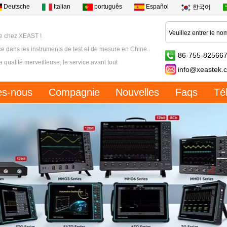
Deutsche
Italian
português
Español
한국어
e chez XEAST !
e dans les instruments de test et de mesure en Chine.
86-755-82566
la qualité merveilleuse, le service avant tout
info@xeastek.
s-nous
Compagnie
Nouvelles
Faqs
Té