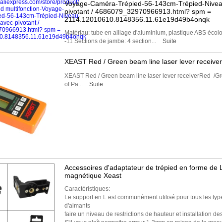
Voyage-Caméra-Trépied-56-143cm-Trépied-Niveau
pivotant / 4686079_32970966913.html? spm =
2114.12010610.8148356.11.61e19d49b4onqk
Matériau: tube en alliage d'aluminium, plastique ABS écolo
-11 Sections de jambe: 4 section...
Suite
XEAST Red / Green beam line laser lever receiver
XEAST Red / Green beam line laser lever receiverRed /
of Pa...
Suite
Accessoires d'adaptateur de trépied en forme de 
magnétique Xeast
Caractéristiques:
Le support en L est communément utilisé pour tous les types
d'aimants
faire un niveau de restrictions de hauteur et installation de