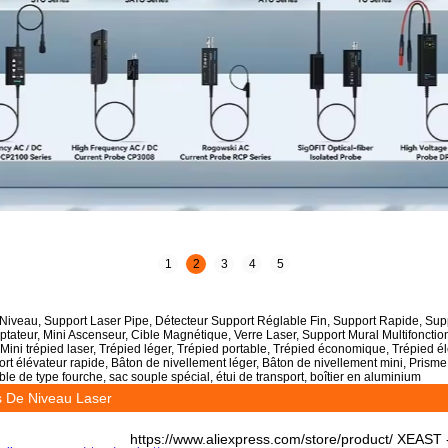
1
2
3
4
5
Niveau, Support Laser Pipe, Détecteur Support Réglable Fin, Support Rapide, Sup
daptateur, Mini Ascenseur, Cible Magnétique, Verre Laser, Support Mural Multifoncti
Mini trépied laser, Trépied léger, Trépied portable, Trépied économique, Trépied 
rt élévateur rapide, Bâton de nivellement léger, Bâton de nivellement mini, Prisme r
ble de type fourche, sac souple spécial, étui de transport, boîtier en aluminium
s De Niveau Laser
https://www.aliexpress.com/store/product/ XEAST -