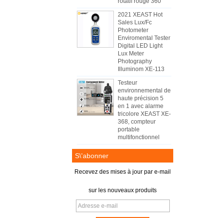
rotatif rouge 360
2021 XEAST Hot
Sales Lux/Fc
Photometer
Enviromental Tester
Digital LED Light
Lux Meter
Photography
Illuminom XE-113
Testeur
environnemental de
haute précision 5
en 1 avec alarme
tricolore XEAST XE-
368, compteur
portable
multifonctionnel
S\'abonner
Recevez des mises à jour par e-mail
sur les nouveaux produits