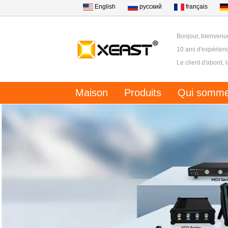
English
русский
français
Bonjour, bienvenu
10 ans d'expérienc
Le client d'abord, 
Maison
Produits
Qui somme