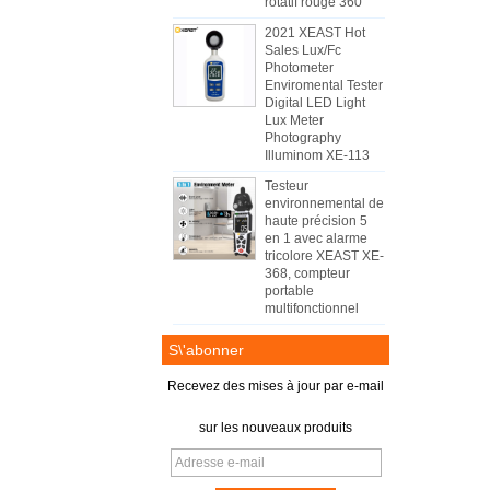
rotatif rouge 360
2021 XEAST Hot
Sales Lux/Fc
Photometer
Enviromental Tester
Digital LED Light
Lux Meter
Photography
Illuminom XE-113
Testeur
environnemental de
haute précision 5
en 1 avec alarme
tricolore XEAST XE-
368, compteur
portable
multifonctionnel
S\'abonner
Recevez des mises à jour par e-mail
sur les nouveaux produits