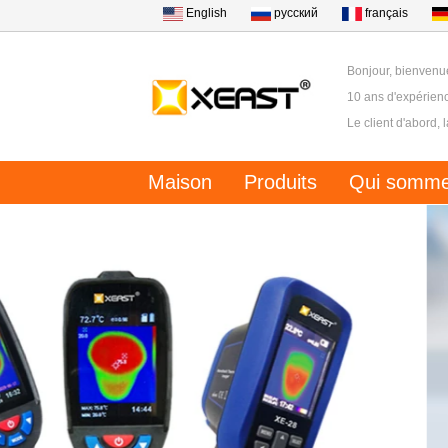
English
русский
français
Bonjour, bienvenu
10 ans d'expérienc
Le client d'abord, 
Maison
Produits
Qui somme