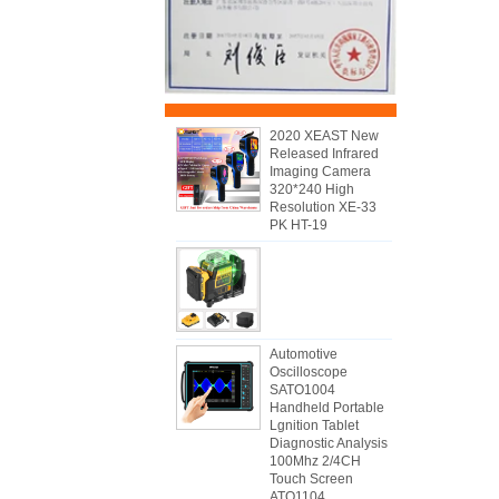
2020 XEAST New
Released Infrared
Imaging Camera
320*240 High
Resolution XE-33
PK HT-19
Automotive
Oscilloscope
SATO1004
Handheld Portable
Lgnition Tablet
Diagnostic Analysis
100Mhz 2/4CH
Touch Screen
ATO1104