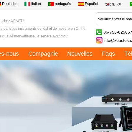
Deutsche
Italian
português
Español
한국어
e chez XEAST !
e dans les instruments de test et de mesure en Chine.
86-755-82566
la qualité merveilleuse, le service avant tout
info@xeastek.
s-nous
Compagnie
Nouvelles
Faqs
Té