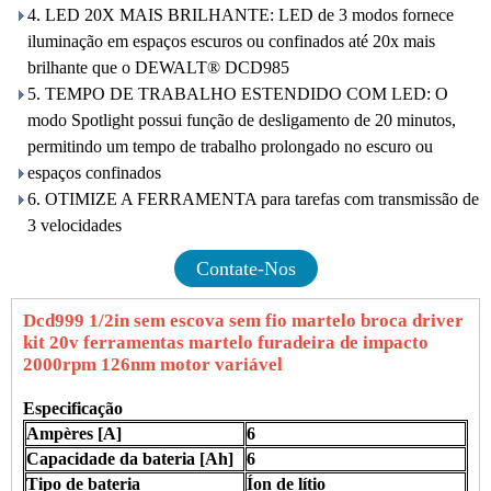
4. LED 20X MAIS BRILHANTE: LED de 3 modos fornece
iluminação em espaços escuros ou confinados até 20x mais
brilhante que o DEWALT® DCD985
5. TEMPO DE TRABALHO ESTENDIDO COM LED: O
modo Spotlight possui função de desligamento de 20 minutos,
permitindo um tempo de trabalho prolongado no escuro ou
espaços confinados
6. OTIMIZE A FERRAMENTA para tarefas com transmissão de
3 velocidades
Contate-Nos
Dcd999 1/2in sem escova sem fio martelo broca driver
kit 20v ferramentas martelo furadeira de impacto
2000rpm 126nm motor variável
Especificação
Ampères [A]
6
Capacidade da bateria [Ah]
6
Tipo de bateria
Íon de lítio