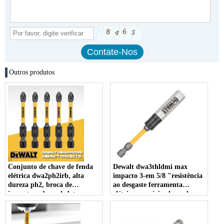
Outros produtos
Conjunto de chave de fenda
Dewalt dwa3thldmi max
elétrica dwa2ph2irb, alta
impacto 3-em 5/8 "resistência
dureza ph2, broca de
ao desgaste ferramenta
impacto, cabeça de lote
elétrica acessório chave de
cruzado para aparafusamento
fenda cabeça impacto bits de
eficiente
energia 92mm