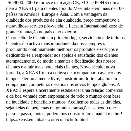
ISO9000: 2000 e fornece marcação CE, FCC e POHS com a
marca XEAST para clientes fora do Mesquita e em mais de 100
países na América, Europa e Ásia. Com a vantagem da
qualidade dos produtos de alta qualidade, preço competitivo e
maravilhoso serviço pós-venda, a Laesent International goza de
grande reputação no país e no exterior.
O conceito de Cliente em primeiro lugar, servir acima de tudo os
Clientes é o activo mais importante da nossa empresa,
procurando continuamente melhorar os produtos e serviços e
dedicando-se a responder aos apelos e satisfação dos clientes
atempadamente, de modo a manter a fidelização dos nossos
clientes e atrair mais potenciais clientes, Novo século, nova
jornada, a XEAST tem a certeza de acompanhar o avanço dos
tempos e ter uma mente livre, construir um forte trabalho em
equipa para competir os desafios dos novos tempos globais. A
XEAST espera sinceramente estabelecer uma relação comercial
e de boa vontade com empresários de todo o mundo com base
na igualdade e benefício mútuos. Acolhemos todas as dúvidas,
sejam elas de pequenas ou grandes transações, sabendo que
passo a passo, juntos, poderemos construir um amanhã melhor!
https://xeast.en.alibaba.com/contactinfo.html