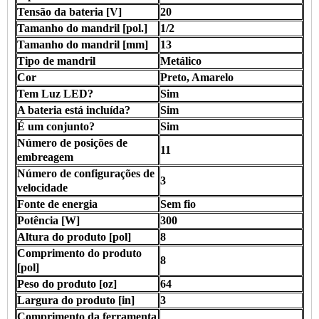
Tensão da bateria [V]
20
Tamanho do mandril [pol.]
1/2
Tamanho do mandril [mm]
13
Tipo de mandril
Metálico
Cor
Preto, Amarelo
Tem Luz LED?
Sim
A bateria está incluída?
Sim
É um conjunto?
Sim
Número de posições de
11
embreagem
Número de configurações de
3
velocidade
Fonte de energia
Sem fio
Potência [W]
300
Altura do produto [pol]
8
Comprimento do produto
8
[pol]
Peso do produto [oz]
64
Largura do produto [in]
3
Comprimento da ferramenta