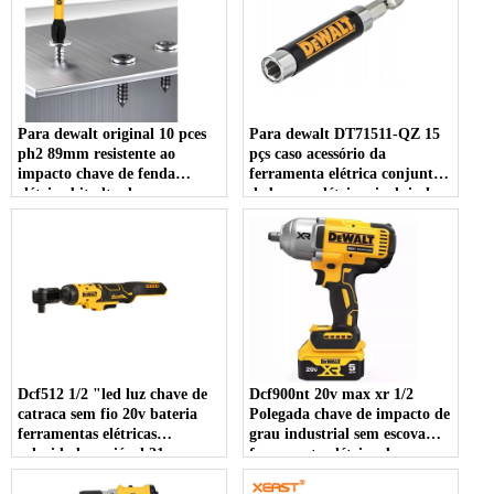
Para dewalt original 10 pces
Para dewalt DT71511-QZ 15
ph2 89mm resistente ao
pçs caso acessório da
impacto chave de fenda
ferramenta elétrica conjunto
elétrica bit alta dureza
de brocas elétricas incluindo
dwa3ph21rb com tipo cabeça
bits de chave de fenda ph2
phillips
para uso conveniente
Dcf512 1/2 "led luz chave de
Dcf900nt 20v max xr 1/2
catraca sem fio 20v bateria
Polegada chave de impacto de
ferramentas elétricas
grau industrial sem escova
velocidade variável 21v
ferramenta elétrica de
avaliado chave de energia sem
velocidade variável 18v
escova
avaliado