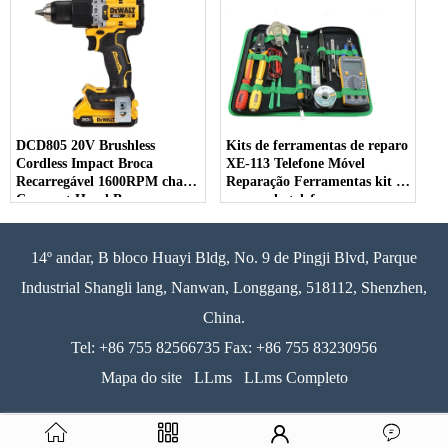
DCD805 20V Brushless
Kits de ferramentas de reparo
Cordless Impact Broca
XE-113 Telefone Móvel
Recarregável 1600RPM chave
Reparação Ferramentas kit de
Compact Hand Broca
reparo do telefone com
Ferramentas Elétricas Bateria
multímetro de ferro de solda
de Lítio
para o Telefone Laptop PC
14º andar, B bloco Huayi Bldg, No. 9 de Pingji Blvd, Parque
Industrial Shangli lang, Nanwan, Longgang, 518112, Shenzhen,
China.
Tel: +86 755 82566735 Fax: +86 755 83230956
Mapa do site
LLms
LLms Completo