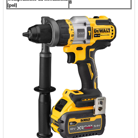
8
[pol]