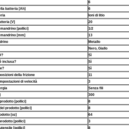
6
lla batteria [Ah]
6
eria
Ioni di litio
tteria [V]
20
mandrino [pollici]
1/2
 mandrino [mm]
13
drino
Metallo
Nero, Giallo
D?
Sì
 è inclusa?
Sì
me?
Sì
sizioni della frizione
11
mpostazioni di velocità
3
ergia
Senza fili
]
300
prodotto [pollici]
8
l prodotto [pollici]
8
odotto [oz]
64
odotto [pollici]
3
ensile [pollici]
8