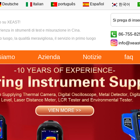
Deutsche
Italian
português
Español
한국어
o su XEAST!
ienza in strumenti di test e misurazione in Cina.
86-755-82
mo luogo, la qualità meravigliosa, il servizio in primo luogo
info@xeas
siamo
Azienda
Notizie
faq