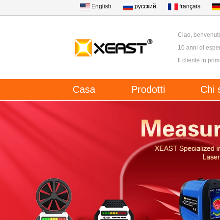
English
русский
français
Ciao, benvenut
10 anni di esper
Il cliente in pri
Casa
Prodotti
Chi 