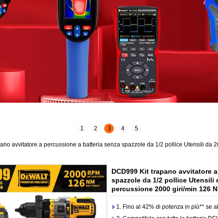
1
2
3
4
5
ano avvitatore a percussione a batteria senza spazzole da 1/2 pollice Utensili da
DCD999 Kit trapano avvitatore a
spazzole da 1/2 pollice Utensili
percussione 2000 giri/min 126 N
1. Fino al 42% di potenza in più** se