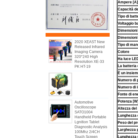
Ampere [A]
Capacità de
Tipo di batt
Voltaggio ba
Dimensioni 
Dimensioni
2020 XEAST New
Tipo di man
Released Infrared
Imaging Camera
Colore
320*240 High
Ha luce LE
Resolution XE-33
La batteria
PK HT-19
È un insie
Numero di po
Numero di i
Fonte di en
Potenza [W
Automotive
Oscilloscope
Altezza del 
SATO1004
Lunghezza de
Handheld Portable
Lgnition Tablet
Peso del pr
Diagnostic Analysis
Larghezza pr
100Mhz 2/4CH
Touch Screen
Lunghezza ut