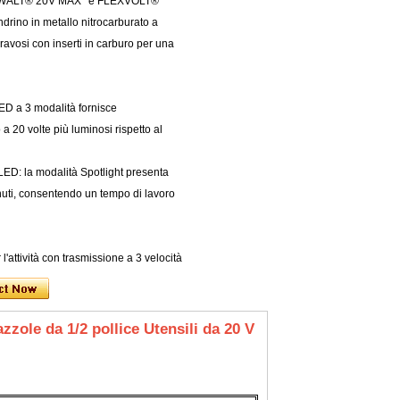
e DEWALT® 20V MAX* e FLEXVOLT®
no in metallo nitrocarburato a
gravosi con inserti in carburo per una
D a 3 modalità fornisce
o a 20 volte più luminosi rispetto al
 la modalità Spotlight presenta
uti, consentendo un tempo di lavoro
tività con trasmissione a 3 velocità
zole da 1/2 pollice Utensili da 20 V