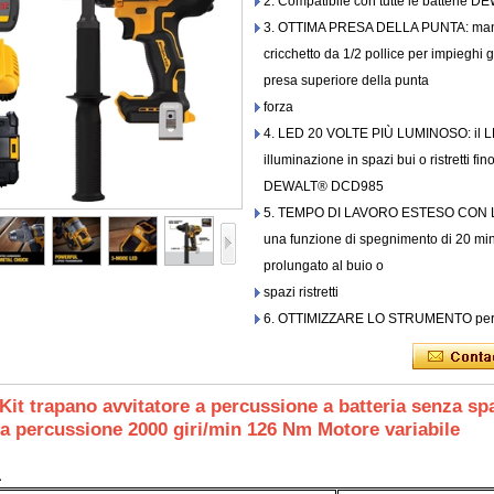
2. Compatibile con tutte le batteri
3. OTTIMA PRESA DELLA PUNTA: mandri
cricchetto da 1/2 pollice per impieghi 
presa superiore della punta
forza
4. LED 20 VOLTE PIÙ LUMINOSO: il LE
illuminazione in spazi bui o ristretti fin
DEWALT® DCD985
5. TEMPO DI LAVORO ESTESO CON LED:
una funzione di spegnimento di 20 min
prolungato al buio o
spazi ristretti
6. OTTIMIZZARE LO STRUMENTO per l'at
it trapano avvitatore a percussione a batteria senza spaz
a percussione 2000 giri/min 126 Nm Motore variabile
a