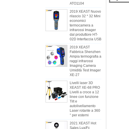
ATO1104
2019 XEAST Nuovo
rilascio 32 * 32 Mini
economici
termocamera a
infrarossi Imager
dal produttore HT-
02D Interfaccia USB
2019 XEAST
Fabbrica Shenzhen
Ampia termografia a
raggi infrarossi
Imaging Camera
Umidità Test Imager
XE-27
Livelli laser 3D
XEAST XE-68 PRO
Livelli a croce a 12
linee con funzione
Tilt e
autolivellamento
Laser rotante a 360
° per esterni
2021 XEAST Hot
Sales Lux/Fc