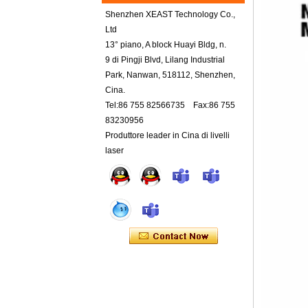
Shenzhen XEAST Technology Co.,
Ltd
13° piano, A block Huayi Bldg, n.
9 di Pingji Blvd, Lilang Industrial
Park, Nanwan, 518112, Shenzhen,
Cina.
Tel:86 755 82566735 Fax:86 755
83230956
Produttore leader in Cina di livelli
laser