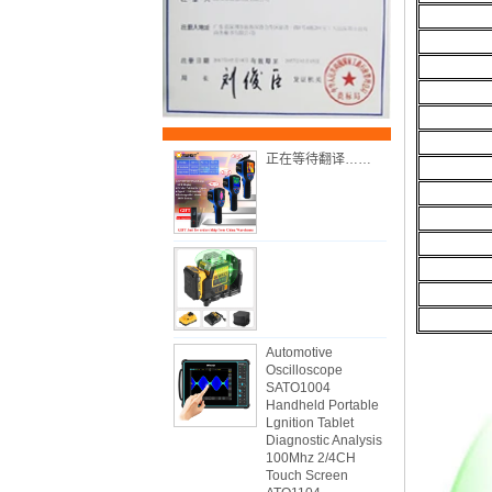
正在等待翻译……
Automotive
Oscilloscope
SATO1004
Handheld Portable
Lgnition Tablet
Diagnostic Analysis
100Mhz 2/4CH
Touch Screen