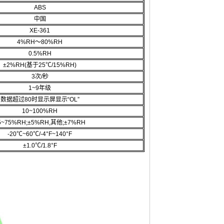
ABS
中国
XE-361
4%RH～80%RH
0.5%RH
±2%RH(基于25℃/15%RH)
3次/秒
1~9年级
数据超过80时显示屏显示“OL”
10~100%RH
5~75%RH;±5%RH,其他;±7%RH
-20℃~60℃/-4°F~140°F
±1.0℃/1.8°F