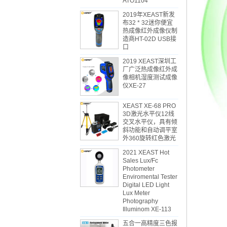
ATO1104
2019年XEAST新发
布32 * 32迷你便宜
热成像红外成像仪制
造商HT-02D USB接
口
2019 XEAST深圳工
厂广泛热成像红外成
像相机湿度测试成像
仪XE-27
XEAST XE-68 PRO
3D激光水平仪12线
交叉水平仪，具有倾
斜功能和自动调平室
外360旋转红色激光
2021 XEAST Hot
Sales Lux/Fc
Photometer
Enviromental Tester
Digital LED Light
Lux Meter
Photography
Illuminom XE-113
五合一高精度三色报