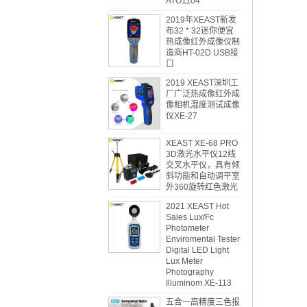
ATO1104
2019年XEAST新发
布32 * 32迷你便宜
热成像红外成像仪制
造商HT-02D USB接
口
2019 XEAST深圳工
厂广泛热成像红外成
像相机湿度测试成像
仪XE-27
XEAST XE-68 PRO
3D激光水平仪12线
交叉水平仪，具有倾
斜功能和自动调平室
外360旋转红色激光
2021 XEAST Hot
Sales Lux/Fc
Photometer
Enviromental Tester
Digital LED Light
Lux Meter
Photography
Illuminom XE-113
五合一高精度三色报