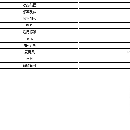
动态范围
频率反应
频率加权
型号
适用标准
显示
时间计权
麦克风
1
材料
品牌名称