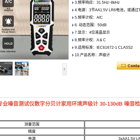
3.频率响应：31.5Hz~8kHz
4.电源：3节AA1.5V LR6电池，或通过
5.频率计权：A/C
6. 动态范围：50dB
7.显示：4位液晶显示
8.频率计权：A & C
9.适用标准：IEC61672-1 CLASS2
10.产品名称：声级计
3 专业噪音测试仪数字分贝计家用环境声级计 30-130dB 噪音检测
测量范围
精度
电源
3xAA1.5V