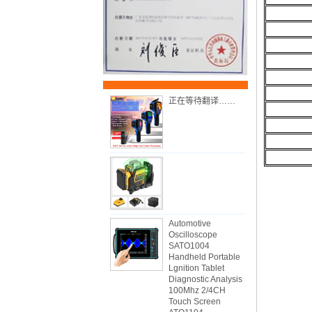
正在等待翻译……
Automotive
Oscilloscope
SATO1004
Handheld Portable
Lgnition Tablet
Diagnostic Analysis
100Mhz 2/4CH
Touch Screen