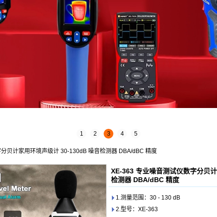
1
2
3
4
5
分贝计家用环境声级计 30-130dB 噪音检测器 DBA/dBC 精度
XE-363 专业噪音测试仪数字分贝计
检测器 DBA/dBC 精度
1.测量范围：30 - 130 dB
2.型号：XE-363