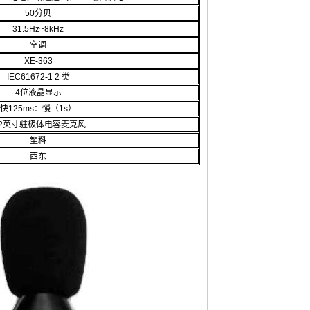
50分贝
31.5Hz~8kHz
空调
XE-363
IEC61672-1 2 类
4位液晶显示
快125ms：慢（1s）
/2英寸驻极体电容麦克风
塑料
西东