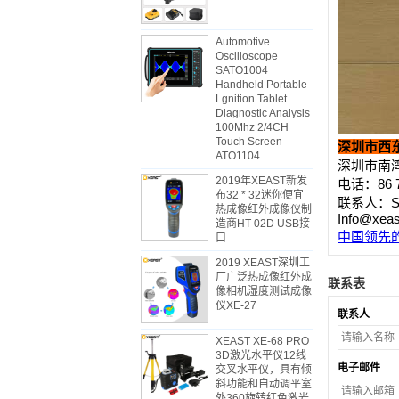
Automotive
Oscilloscope
SATO1004
Handheld Portable
Lgnition Tablet
Diagnostic Analysis
100Mhz 2/4CH
Touch Screen
深圳市西
ATO1104
深圳市南湾
2019年XEAST新发
电话：86 75
布32 * 32迷你便宜
联系人：Stev
热成像红外成像仪制
Info@xeas
造商HT-02D USB接
中国领先
口
2019 XEAST深圳工
厂广泛热成像红外成
联系表
像相机湿度测试成像
仪XE-27
联系人
XEAST XE-68 PRO
3D激光水平仪12线
电子邮件
交叉水平仪，具有倾
斜功能和自动调平室
外360旋转红色激光