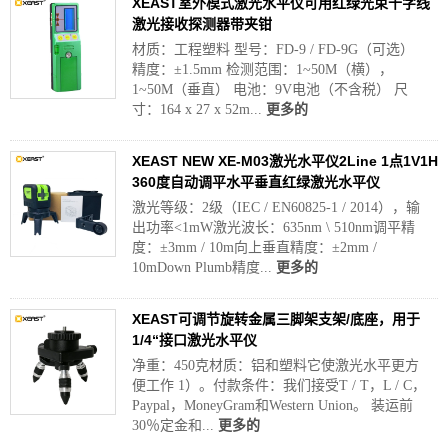
XEAST室外模式激光水平仪可用红绿光束十字线
激光接收探测器带夹钳
材质：工程塑料 型号：FD-9 / FD-9G（可选）
精度：±1.5mm 检测范围：1~50M（横），
1~50M（垂直） 电池：9V电池（不含税） 尺
寸：164 x 27 x 52m...
更多的
XEAST NEW XE-M03激光水平仪2Line 1点1V1H
3​​60度自动调平水平垂直红绿激光水平仪
激光等级：2级（IEC / EN60825-1 / 2014），输
出功率<1mW激光波长：635nm \ 510nm调平精
度：±3mm / 10m向上垂直精度：±2mm /
10mDown Plumb精度...
更多的
XEAST可调节旋转金属三脚架支架/底座，用于
1/4“接口激光水平仪
净重：450克材质：铝和塑料它使激光水平更方
便工作 1）。付款条件：我们接受T / T，L / C，
Paypal，MoneyGram和Western Union。 装运前
30％定金和...
更多的