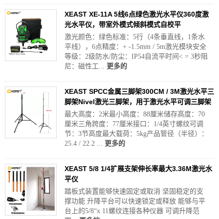
XEAST XE-11A 5线6点绿色激光水平仪360度激
光水平仪，带室外模式倾斜模式自校平
激光颜色：绿色标准：5行（4条垂直线，1条水
平线），6点精度：+ -1.5mm / 5m激光模块安全
等级：2级防水/防尘：IP54自流平时间< = 3秒阻
尼：磁性工...
更多的
XEAST SPCC金属三脚架300CM / 3M激光水平三
脚架Nivel激光三脚架，用于激光水平可调三脚架
最大高度：2米最小高度：88厘米储存高度：70
厘米三角跨度：77厘米接口：1/4英寸螺纹可调
节：3节高度最大载荷：5kg产品管径（半径）：
25.4 / 22.2 ...
更多的
XEAST 5/8 1/4扩展支架伸长率最大3.36M激光水
平仪
踏板式装置能够快速固定或取消 坚固稳定的支
撑功能 升降平台可以快速锁定或释放 能够与平
台上的5/8“x 11螺纹连接各种仪器 可调升降范