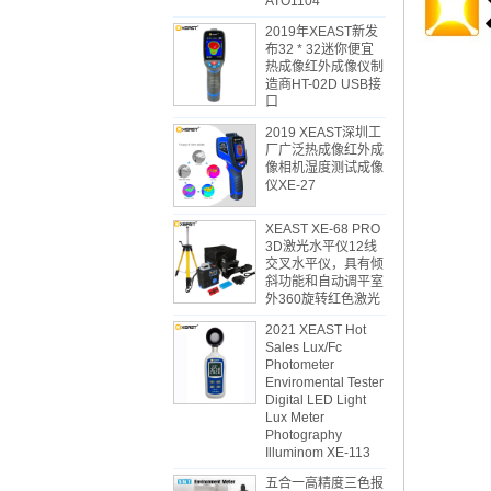
ATO1104
2019年XEAST新发
布32 * 32迷你便宜
热成像红外成像仪制
造商HT-02D USB接
口
2019 XEAST深圳工
厂广泛热成像红外成
像相机湿度测试成像
仪XE-27
XEAST XE-68 PRO
3D激光水平仪12线
交叉水平仪，具有倾
斜功能和自动调平室
外360旋转红色激光
2021 XEAST Hot
Sales Lux/Fc
Photometer
Enviromental Tester
Digital LED Light
Lux Meter
Photography
Illuminom XE-113
五合一高精度三色报