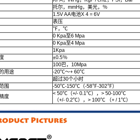
托尔，mmHg，美光，％
1.5V AA电池X 4 = 6V
表压
℉，℃
0 Kpa至6 Mpa
0 Kpa至4 Mpa
1Kpa
度
±0.5％
100巴，10Mpa
的用途
-20℃〜+ 60℃
超过30个小时
范围
-50℃-150℃（-58℉-302℉）
< 50℃（+/- 0.1℃），> 50-100℃
精度
（+/- 0.2℃），> 100℃
（+ / 1℃）