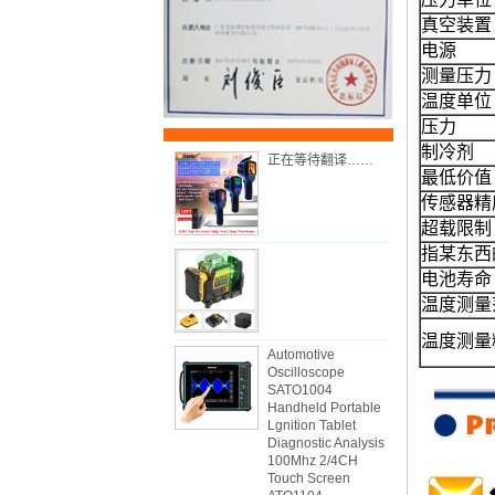
真空装置
电源
测量压力
温度单位
压力
制冷剂
正在等待翻译……
最低价值
传感器精
超载限制
指某东西
电池寿命
温度测量
温度测量
Automotive
Oscilloscope
SATO1004
Handheld Portable
Lgnition Tablet
Diagnostic Analysis
100Mhz 2/4CH
Touch Screen