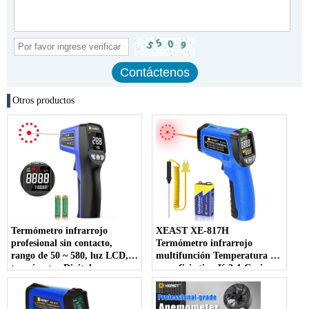
Otros productos
Termómetro infrarrojo
XEAST XE-817H
profesional sin contacto,
Termómetro infrarrojo
rango de 50 ~ 580, luz LCD,
multifunción Temperatura de
termómetro Digital con
superficie tipo K 2-1 Cocinar
puntería láser, OEM/ODM
Pizza Horno Parrilla Prueba
personalizable
láser Plástico