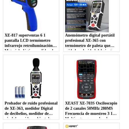
XE-817 superventas 6 1
Anemómetro digital portátil
pantalla LCD termómetro
profesional XE-365 con
infrarrojo retroiluminación
termómetro de paleta que
Material plástico medidor de
mide la velocidad del viento y
humedad y temperatura
la temperatura para todo el
OEM personalizable
mundo
Probador de ruido profesional
XEAST XE-703S Osciloscopio
de XE-363, medidor Digital
de 2 canales 50MHz 280MS
de decibelios, medidor de
Frecuencia de muestreo 3 1
nivel de sonido ambiental
Multímetro generador de
para el hogar, Detector de
señal