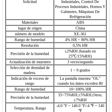
Solicitud
Industriales, Control De
Procesos Industriales, Hornos Y
Gabinetes, Máquinas De
Refrigeración
Materiales
ABS
lugar de origen
China
número de modelo
XE-361
Rango de humedad
4% HR ~ 80% HR
Resolución
0,5% HR
±2%RH (basado en
Precisión de la humedad
25℃/15%RH)
Actualización de muestreo
3 veces/segundo
Selección de densidad de
1 ~ 9 grados
madera.
Indicación de exceso de
La pantalla muestra "OL"
rango
cuando los datos exceden 80
Rango de humedad
10~100% HR
35~75%RH;±5%RH,Otros;
Precisión de la humedad
±7%RH
-4.0 °F ~ 140.0 °F/-4 ℉ ~ 140
Temperatura. Rango
℉