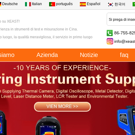
Deutsche
Italian
português
Español
한국어
o su XEAST!
ienza in strumenti di test e misurazione in Cina.
86-755-82
mo luogo, la qualità meravigliosa, il servizio in primo luogo
info@xeas
siamo
Azienda
Notizie
faq