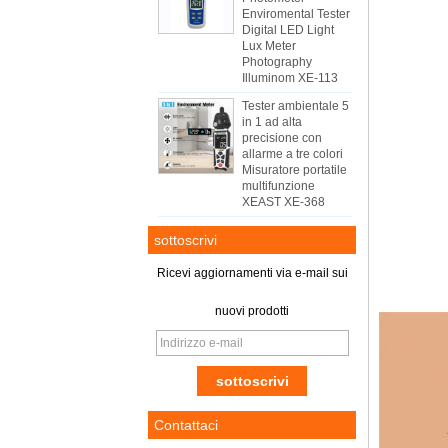
Enviromental Tester
Digital LED Light
Lux Meter
Photography
Illuminom XE-113
Tester ambientale 5
in 1 ad alta
precisione con
allarme a tre colori
Misuratore portatile
multifunzione
XEAST XE-368
sottoscrivi
Ricevi aggiornamenti via e-mail sui
nuovi prodotti
Contattaci