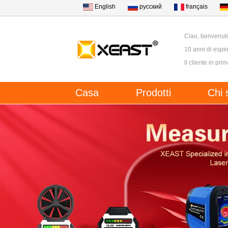
English
русский
français
Ciao, benvenut
10 anni di esper
Il cliente in pri
Casa
Prodotti
Chi 