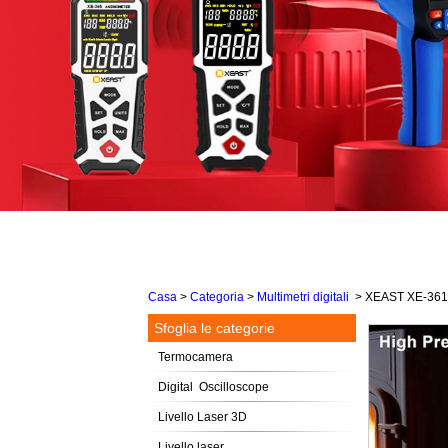
Casa
>
Categoria
>
Multimetri digitali
>
XEAST XE-361 M
Sfoglia le categorie
Termocamera
Digital Oscilloscope
Livello Laser 3D
Livello laser