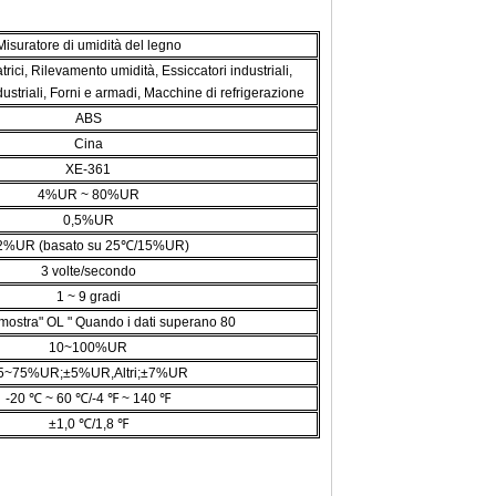
Misuratore di umidità del legno
trici, Rilevamento umidità, Essiccatori industriali,
dustriali, Forni e armadi, Macchine di refrigerazione
ABS
Cina
XE-361
4%UR ~ 80%UR
0,5%UR
2%UR (basato su 25℃/15%UR)
3 volte/secondo
1 ~ 9 gradi
y mostra" OL " Quando i dati superano 80
10~100%UR
5~75%UR;±5%UR,Altri;±7%UR
-20 ℃ ~ 60 ℃/-4 ℉ ~ 140 ℉
±1,0 ℃/1,8 ℉