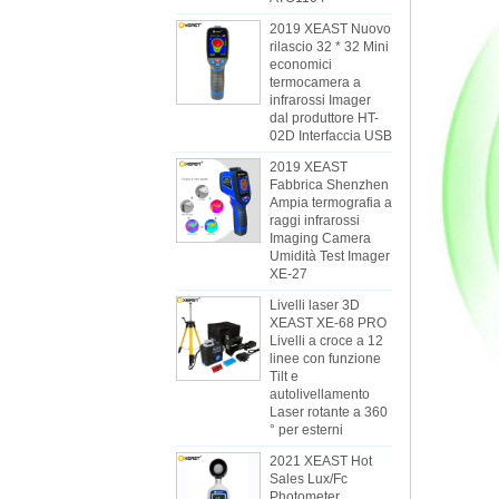
2019 XEAST Nuovo
rilascio 32 * 32 Mini
economici
termocamera a
infrarossi Imager
dal produttore HT-
02D Interfaccia USB
2019 XEAST
Fabbrica Shenzhen
Ampia termografia a
raggi infrarossi
Imaging Camera
Umidità Test Imager
XE-27
Livelli laser 3D
XEAST XE-68 PRO
Livelli a croce a 12
linee con funzione
Tilt e
autolivellamento
Laser rotante a 360
° per esterni
2021 XEAST Hot
Sales Lux/Fc
Photometer