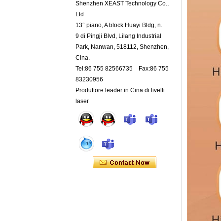
Shenzhen XEAST Technology Co.,
Ltd
13° piano, A block Huayi Bldg, n.
9 di Pingji Blvd, Lilang Industrial
Park, Nanwan, 518112, Shenzhen,
Cina.
Tel:86 755 82566735 Fax:86 755
83230956
Produttore leader in Cina di livelli
laser