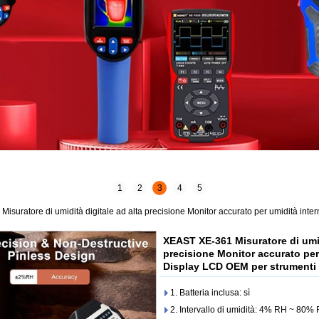
1
2
3
4
5
isuratore di umidità digitale ad alta precisione Monitor accurato per umidità int
XEAST XE-361 Misuratore di umid
precisione Monitor accurato per
Display LCD OEM per strumenti
1. Batteria inclusa: sì
2. Intervallo di umidità: 4% RH ~ 80%