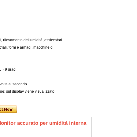
i, rilevamento dell'umidità, essiccatori
triali, forni e armadi, macchine di
1 ~ 9 gradi
olte al secondo
e: sul display viene visualizzato
onitor accurato per umidità interna