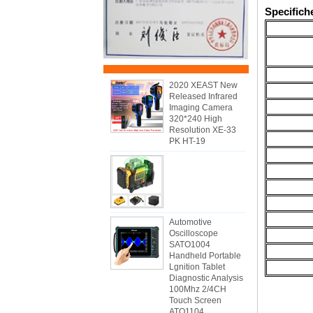
Specifich
2020 XEAST New
Released Infrared
Imaging Camera
320*240 High
Resolution XE-33
PK HT-19
Automotive
Oscilloscope
SATO1004
Handheld Portable
Lgnition Tablet
Diagnostic Analysis
100Mhz 2/4CH
Touch Screen
ATO1104