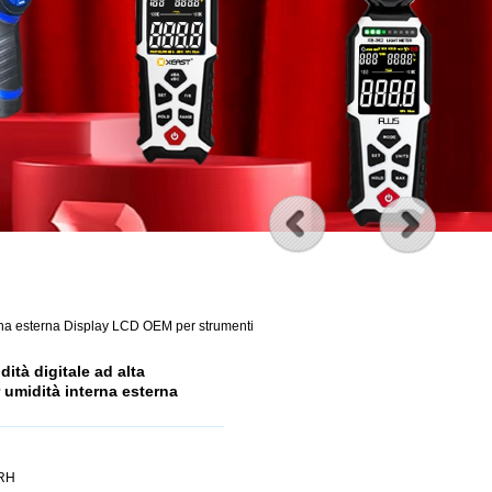
erna esterna Display LCD OEM per strumenti
ità digitale ad alta
 umidità interna esterna
 RH