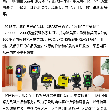
商。中国测量仪器等
激光水平
，
热成像相机
，
激光测距仪
，
空气质量
测试仪
，
声级计
，
红外测温仪
，
风速表
，
数字万用表
，
数字钳形表
等
等。
2015年，我们自己的品牌 - XEAST开始了，我们的工厂通过了
ISO9000：2000质量管理体系认证，并为除美国，欧洲和美国以外的
100多个国家的客户提供CE，FCC和POHS标记的XEAST品牌。亚
洲。凭借优质的产品质量，优惠的价格和优质的售后服务，莱恩斯国
际在国内外享有盛誉。
客户第一，服务至上的客户理念是我们公司最重要的资产，我们不断
努力改进产品和服务，致力于及时响应客户诉求和满意度，以保持客
户忠诚度并吸引更多潜在客户。这个世纪的新旅程，XEAST肯定会跟