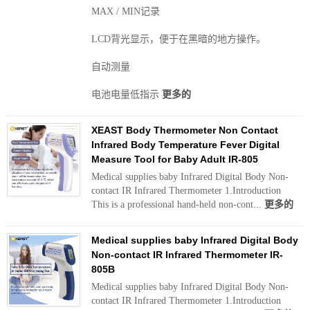
MAX / MIN记录
LCD背光显示，便于在黑暗的地方操作。
自动测量
电池电量低指示
更多的
XEAST Body Thermometer Non Contact
Infrared Body Temperature Fever Digital
Measure Tool for Baby Adult IR-805
Medical supplies baby Infrared Digital Body Non-
contact IR Infrared Thermometer 1.Introduction
This is a professional hand-held non-cont...
更多的
Medical supplies baby Infrared Digital Body
Non-contact IR Infrared Thermometer IR-
805B
Medical supplies baby Infrared Digital Body Non-
contact IR Infrared Thermometer 1.Introduction