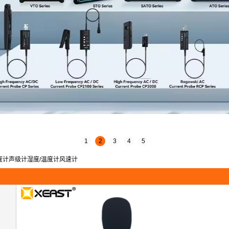
1
2
3
4
5
计声级计湿度/温度计​​风速计