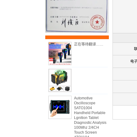
正在等待翻译……
电
Automotive
Oscilloscope
SATO1004
Handheld Portable
Lgnition Tablet
Diagnostic Analysis
100Mhz 2/4CH
Touch Screen