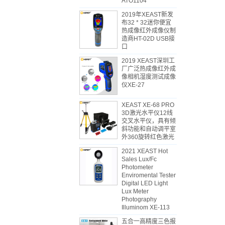
ATO1104
2019年XEAST新发
布32 * 32迷你便宜
热成像红外成像仪制
造商HT-02D USB接
口
2019 XEAST深圳工
厂广泛热成像红外成
像相机湿度测试成像
仪XE-27
XEAST XE-68 PRO
3D激光水平仪12线
交叉水平仪，具有倾
斜功能和自动调平室
外360旋转红色激光
2021 XEAST Hot
Sales Lux/Fc
Photometer
Enviromental Tester
Digital LED Light
Lux Meter
Photography
Illuminom XE-113
五合一高精度三色报